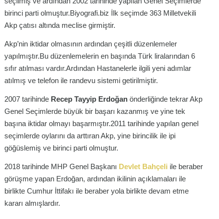
seçilmiş ve ardından 2002 tarihinde yapılan Genel Seçimlerde
birinci parti olmuştur.Biyografi.biz İlk seçimde 363 Milletvekili
Akp çatısı altında meclise girmiştir.
Akp’nin iktidar olmasının ardından çeşitli düzenlemeler
yapılmıştır.Bu düzenlemelerin en başında Türk liralarından 6
sıfır atılması vardır.Ardından Hastanelerle ilgili yeni adımlar
atılmış ve telefon ile randevu sistemi getirilmiştir.
2007 tarihinde
Recep Tayyip Erdoğan
önderliğinde tekrar Akp
Genel Seçimlerde büyük bir başarı kazanmış ve yine tek
başına iktidar olmayı başarmıştır.2011 tarihinde yapılan genel
seçimlerde oylarını da arttıran Akp, yine birincilik ile ipi
göğüslemiş ve birinci parti olmuştur.
2018 tarihinde MHP Genel Başkanı
Devlet Bahçeli
ile beraber
görüşme yapan Erdoğan, ardından ikilinin açıklamaları ile
birlikte Cumhur İttifakı ile beraber yola birlikte devam etme
kararı almışlardır.