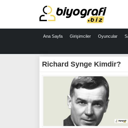
Ana Sayfa
Girişimciler
Oyuncular
S
ataşehir
escort
Richard Synge Kimdir?
bodrum
escort
izmit
escort
escort
antalya
antalya
escort