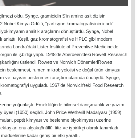
lmezi oldu. Synge, gramicidin S’in amino asit dizisini
52 Nobel Kimya Ödülü, “partisyon kromatografisinin icadı”
biyokimyanın analitik araçlarını dönüştürdü. Synge, Nobel
 anlattı. Keşif, gaz kromatografisi ve HPLC gibi modern
rında Londra’daki Lister Institute of Preventive Medicine’de
rgan ile işbirliği yaptı. 1948’de Aberdeen’deki Rowett Research
aşkanlığını üstlendi. Rowett ve Norwich DönemleriRowett
ein beslenmesi, rumen mikrobiyolojisi ve doğal ürün kimyası
tarım ve hayvan beslenmesi araştırmalarında öncüydü. Synge,
da kromatografiyi uyguladı. 1967’de Norwich’teki Food Research
ı.
rine yoğunlaştı. Emekliliğinde bilimsel danışmanlık ve yazım
y üyesi (1950) seçildi. John Price Wetherill Madalyası (1959)
ulamaları, peptit kimyası ve beslenme biyokimyası üzerine
aşları onu alçakgönüllü, titiz ve işbirlikçi olarak tanımladı.
 maddelerine kadar geniş bir etki yarattı.