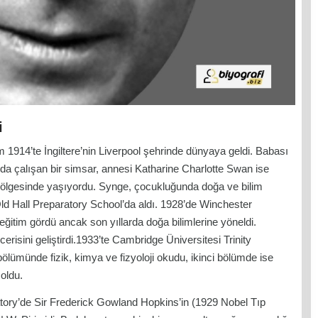
i
m 1914’te İngiltere’nin Liverpool şehrinde dünyaya geldi. Babası
da çalışan bir simsar, annesi Katharine Charlotte Swan ise
by bölgesinde yaşıyordu. Synge, çocukluğunda doğa ve bilim
 Old Hall Preparatory School’da aldı. 1928’de Winchester
ı eğitim gördü ancak son yıllarda doğa bilimlerine yöneldi.
risini geliştirdi.1933’te Cambridge Üniversitesi Trinity
 bölümünde fizik, kimya ve fizyoloji okudu, ikinci bölümde ise
oldu.
tory’de Sir Frederick Gowland Hopkins’in (1929 Nobel Tıp