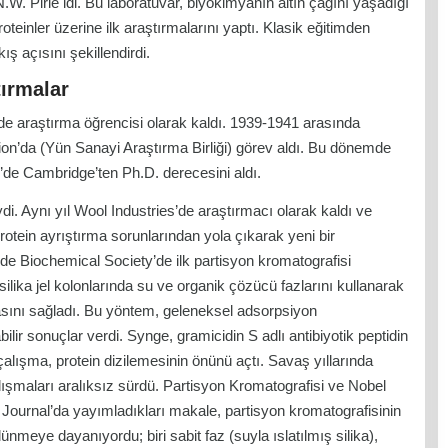
.W. Pirie idi. Bu laboratuvar, biyokimyanın altın çağını yaşadığı
teinler üzerine ilk araştırmalarını yaptı. Klasik eğitimden
ış açısını şekillendirdi.
tırmalar
e araştırma öğrencisi olarak kaldı. 1939-1941 arasında
on’da (Yün Sanayi Araştırma Birliği) görev aldı. Bu dönemde
1’de Cambridge’ten Ph.D. derecesini aldı.
di. Aynı yıl Wool Industries’de araştırmacı olarak kaldı ve
protein ayrıştırma sorunlarından yola çıkarak yeni bir
’de Biochemical Society’de ilk partisyon kromatografisi
lika jel kolonlarında su ve organik çözücü fazlarını kullanarak
masını sağladı. Bu yöntem, geleneksel adsorpsiyon
ir sonuçlar verdi. Synge, gramicidin S adlı antibiyotik peptidin
 çalışma, protein dizilemesinin önünü açtı. Savaş yıllarında
ışmaları aralıksız sürdü. Partisyon Kromatografisi ve Nobel
ournal’da yayımladıkları makale, partisyon kromatografisinin
lünmeye dayanıyordu; biri sabit faz (suyla ıslatılmış silika),