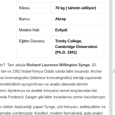
Kilosu:
70 kg ( tahmin ediliyor)
Burcu:
Akrep
Medeni Hali:
Evliydi
Eğitim Durumu:
Trinity College,
Cambridge Üniversitesi
(Ph.D. 1941)
ştır? Tam adıyla
Richard Laurence Millington Synge
, 20.
 biri ve 1952 Nobel Kimya Ödülü sahibi bilim insanıdır. Archer
tisyon kromatografisi (bölünme kromatografisi) tekniği sayesinde
omoleküllerin ayrıştırılması ve analizi alanında devrim
temi, biyokimya ve analitik kimyanın temel araçlarından biri
sında Frederick Sanger gibi bilim insanlarına zemin hazırlamıştır.
ı bölüm başkanlığı yapan Synge, yün kimyası, antibiyotikler ve
ışmalar yürütmüştür. Keşifleri, modern farmakoloji, gıda analizi