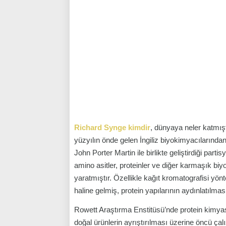
Richard Synge kimdir
, dünyaya neler katmı
yüzyılın önde gelen İngiliz biyokimyacılarından
John Porter Martin ile birlikte geliştirdiği par
amino asitler, proteinler ve diğer karmaşık biy
yaratmıştır. Özellikle kağıt kromatografisi yön
haline gelmiş, protein yapılarının aydınlatılma
Rowett Araştırma Enstitüsü’nde protein kimyas
doğal ürünlerin ayrıştırılması üzerine öncü çal