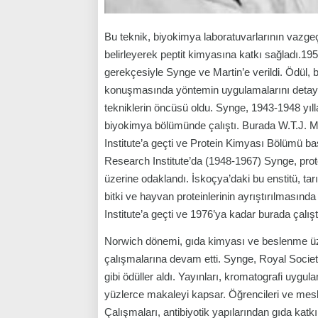
Bu teknik, biyokimya laboratuvarlarının vazgeçi
belirleyerek peptit kimyasına katkı sağladı.19
gerekçesiyle Synge ve Martin’e verildi. Ödül, 
konuşmasında yöntemin uygulamalarını detaylı
tekniklerin öncüsü oldu. Synge, 1943-1948 yılla
biyokimya bölümünde çalıştı. Burada W.T.J. Mo
Institute’a geçti ve Protein Kimyası Bölümü b
Research Institute’da (1948-1967) Synge, prot
üzerine odaklandı. İskoçya’daki bu enstitü, 
bitki ve hayvan proteinlerinin ayrıştırılmasın
Institute’a geçti ve 1976’ya kadar burada çalışt
Norwich dönemi, gıda kimyası ve beslenme üze
çalışmalarına devam etti. Synge, Royal Societ
gibi ödüller aldı. Yayınları, kromatografi uyg
yüzlerce makaleyi kapsar. Öğrencileri ve meslekt
Çalışmaları, antibiyotik yapılarından gıda katkı