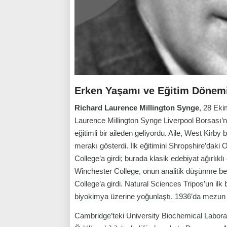
Erken Yaşamı ve Eğitim Dönem
Richard Laurence Millington Synge
, 28 Eki
Laurence Millington Synge Liverpool Borsası’n
eğitimli bir aileden geliyordu. Aile, West Kir
merakı gösterdi. İlk eğitimini Shropshire’daki
College’a girdi; burada klasik edebiyat ağırlıkl
Winchester College, onun analitik düşünme bece
College’a girdi. Natural Sciences Tripos’un ilk
biyokimya üzerine yoğunlaştı. 1936’da mezun 
Cambridge’teki University Biochemical Labora