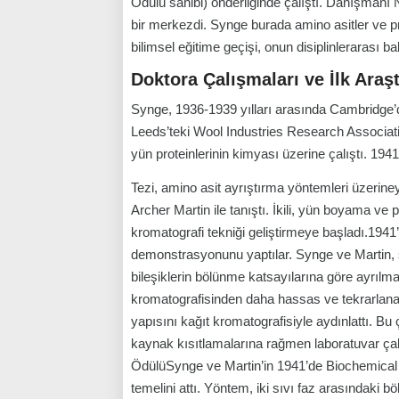
Ödülü sahibi) önderliğinde çalıştı. Danışmanı N
bir merkezdi. Synge burada amino asitler ve pro
bilimsel eğitime geçişi, onun disiplinlerarası bak
Doktora Çalışmaları ve İlk Araş
Synge, 1936-1939 yılları arasında Cambridge’d
Leeds’teki Wool Industries Research Associati
yün proteinlerinin kimyası üzerine çalıştı. 194
Tezi, amino asit ayrıştırma yöntemleri üzeriney
Archer Martin ile tanıştı. İkili, yün boyama ve 
kromatografi tekniği geliştirmeye başladı.1941
demonstrasyonunu yaptılar. Synge ve Martin, si
bileşiklerin bölünme katsayılarına göre ayrıl
kromatografisinden daha hassas ve tekrarlanabil
yapısını kağıt kromatografisiyle aydınlattı. Bu
kaynak kısıtlamalarına rağmen laboratuvar çal
ÖdülüSynge ve Martin’in 1941’de Biochemical J
temelini attı. Yöntem, iki sıvı faz arasındaki bö