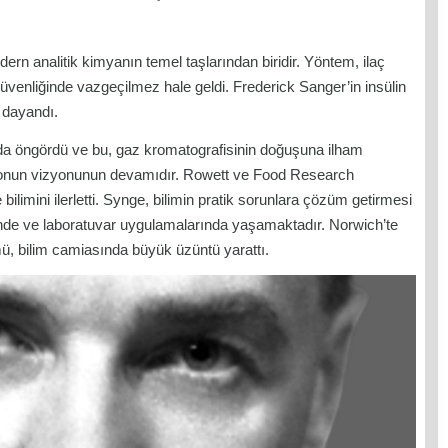
ern analitik kimyanın temel taşlarından biridir. Yöntem, ilaç
 güvenliğinde vazgeçilmez hale geldi. Frederick Sanger’in insülin
 dayandı.
 da öngördü ve bu, gaz kromatografisinin doğuşuna ilham
r onun vizyonunun devamıdır. Rowett ve Food Research
 bilimini ilerletti. Synge, bilimin pratik sorunlara çözüm getirmesi
inde ve laboratuvar uygulamalarında yaşamaktadır. Norwich’te
mü, bilim camiasında büyük üzüntü yarattı.