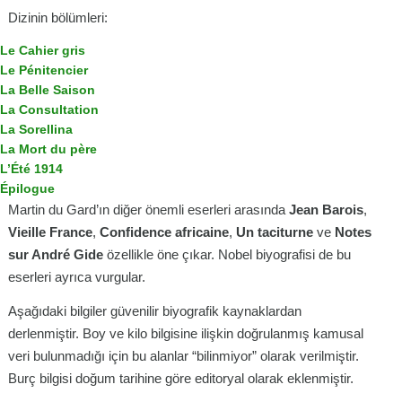
Dizinin bölümleri:
Le Cahier gris
Le Pénitencier
La Belle Saison
La Consultation
La Sorellina
La Mort du père
L’Été 1914
Épilogue
Martin du Gard’ın diğer önemli eserleri arasında
Jean Barois
,
Vieille France
,
Confidence africaine
,
Un taciturne
ve
Notes
sur André Gide
özellikle öne çıkar. Nobel biyografisi de bu
eserleri ayrıca vurgular.
Aşağıdaki bilgiler güvenilir biyografik kaynaklardan
derlenmiştir. Boy ve kilo bilgisine ilişkin doğrulanmış kamusal
veri bulunmadığı için bu alanlar “bilinmiyor” olarak verilmiştir.
Burç bilgisi doğum tarihine göre editoryal olarak eklenmiştir.