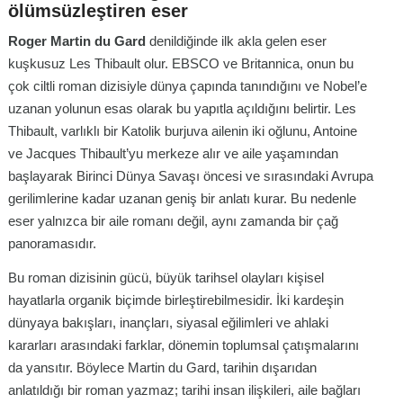
ölümsüzleştiren eser
Roger Martin du Gard
denildiğinde ilk akla gelen eser
kuşkusuz
Les Thibault
olur. EBSCO ve Britannica, onun bu
çok ciltli roman dizisiyle dünya çapında tanındığını ve Nobel’e
uzanan yolunun esas olarak bu yapıtla açıldığını belirtir.
Les
Thibault
, varlıklı bir Katolik burjuva ailenin iki oğlunu, Antoine
ve Jacques Thibault’yu merkeze alır ve aile yaşamından
başlayarak Birinci Dünya Savaşı öncesi ve sırasındaki Avrupa
gerilimlerine kadar uzanan geniş bir anlatı kurar. Bu nedenle
eser yalnızca bir aile romanı değil, aynı zamanda bir çağ
panoramasıdır.
Bu roman dizisinin gücü, büyük tarihsel olayları kişisel
hayatlarla organik biçimde birleştirebilmesidir. İki kardeşin
dünyaya bakışları, inançları, siyasal eğilimleri ve ahlaki
kararları arasındaki farklar, dönemin toplumsal çatışmalarını
da yansıtır. Böylece Martin du Gard, tarihin dışarıdan
anlatıldığı bir roman yazmaz; tarihi insan ilişkileri, aile bağları