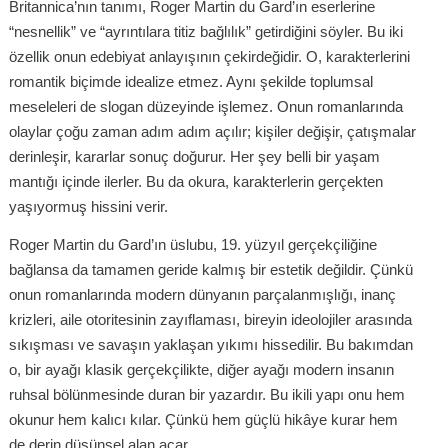
Britannica’nın tanımı, Roger Martin du Gard’ın eserlerine
“nesnellik” ve “ayrıntılara titiz bağlılık” getirdiğini söyler. Bu iki
özellik onun edebiyat anlayışının çekirdeğidir. O, karakterlerini
romantik biçimde idealize etmez. Aynı şekilde toplumsal
meseleleri de slogan düzeyinde işlemez. Onun romanlarında
olaylar çoğu zaman adım adım açılır; kişiler değişir, çatışmalar
derinleşir, kararlar sonuç doğurur. Her şey belli bir yaşam
mantığı içinde ilerler. Bu da okura, karakterlerin gerçekten
yaşıyormuş hissini verir.
Roger Martin du Gard’ın üslubu, 19. yüzyıl gerçekçiliğine
bağlansa da tamamen geride kalmış bir estetik değildir. Çünkü
onun romanlarında modern dünyanın parçalanmışlığı, inanç
krizleri, aile otoritesinin zayıflaması, bireyin ideolojiler arasında
sıkışması ve savaşın yaklaşan yıkımı hissedilir. Bu bakımdan
o, bir ayağı klasik gerçekçilikte, diğer ayağı modern insanın
ruhsal bölünmesinde duran bir yazardır. Bu ikili yapı onu hem
okunur hem kalıcı kılar. Çünkü hem güçlü hikâye kurar hem
de derin düşünsel alan açar.