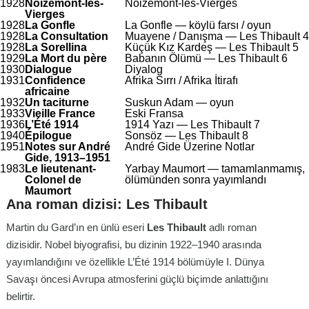
1928
Noizemont-les-
Noizemont-les-Vierges
Vierges
1928
La Gonfle
La Gonfle — köylü farsı / oyun
1928
La Consultation
Muayene / Danışma —
Les Thibault
4
1928
La Sorellina
Küçük Kız Kardeş —
Les Thibault
5
1929
La Mort du père
Babanın Ölümü —
Les Thibault
6
1930
Dialogue
Diyalog
1931
Confidence
Afrika Sırrı / Afrika İtirafı
africaine
1932
Un taciturne
Suskun Adam — oyun
1933
Vieille France
Eski Fransa
1936
L’Été 1914
1914 Yazı —
Les Thibault
7
1940
Épilogue
Sonsöz —
Les Thibault
8
1951
Notes sur André
André Gide Üzerine Notlar
Gide, 1913–1951
1983
Le lieutenant-
Yarbay Maumort — tamamlanmamış,
Colonel de
ölümünden sonra yayımlandı
Maumort
Ana roman dizisi:
Les Thibault
Martin du Gard’ın en ünlü eseri
Les Thibault
adlı roman
dizisidir. Nobel biyografisi, bu dizinin 1922–1940 arasında
yayımlandığını ve özellikle
L’Été 1914
bölümüyle I. Dünya
Savaşı öncesi Avrupa atmosferini güçlü biçimde anlattığını
belirtir.