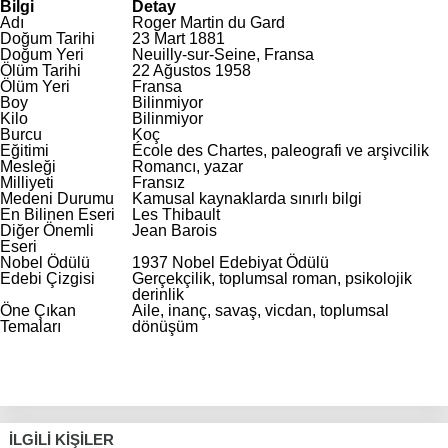
Bilgi
Detay
Adı
Roger Martin du Gard
Doğum Tarihi
23 Mart 1881
Doğum Yeri
Neuilly-sur-Seine, Fransa
Ölüm Tarihi
22 Ağustos 1958
Ölüm Yeri
Fransa
Boy
Bilinmiyor
Kilo
Bilinmiyor
Burcu
Koç
Eğitimi
École des Chartes, paleografi ve arşivcilik
Mesleği
Romancı, yazar
Milliyeti
Fransız
Medeni Durumu
Kamusal kaynaklarda sınırlı bilgi
En Bilinen Eseri
Les Thibault
Diğer Önemli
Jean Barois
Eseri
Nobel Ödülü
1937 Nobel Edebiyat Ödülü
Edebi Çizgisi
Gerçekçilik, toplumsal roman, psikolojik
derinlik
Öne Çıkan
Aile, inanç, savaş, vicdan, toplumsal
Temaları
dönüşüm
İLGILI KIŞILER