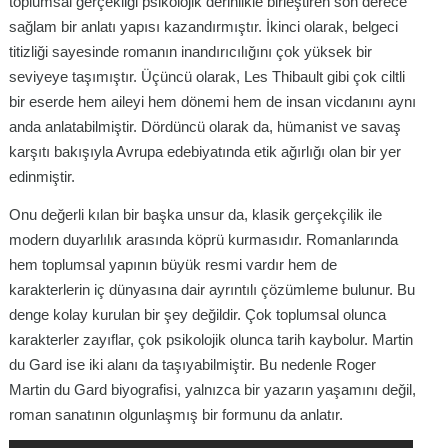
toplumsal gerçekliği psikolojik derinlikle birleştiren son derece
sağlam bir anlatı yapısı kazandırmıştır. İkinci olarak, belgeci
titizliği sayesinde romanın inandırıcılığını çok yüksek bir
seviyeye taşımıştır. Üçüncü olarak,
Les Thibault
gibi çok ciltli
bir eserde hem aileyi hem dönemi hem de insan vicdanını aynı
anda anlatabilmiştir. Dördüncü olarak da, hümanist ve savaş
karşıtı bakışıyla Avrupa edebiyatında etik ağırlığı olan bir yer
edinmiştir.
Onu değerli kılan bir başka unsur da, klasik gerçekçilik ile
modern duyarlılık arasında köprü kurmasıdır. Romanlarında
hem toplumsal yapının büyük resmi vardır hem de
karakterlerin iç dünyasına dair ayrıntılı çözümleme bulunur. Bu
denge kolay kurulan bir şey değildir. Çok toplumsal olunca
karakterler zayıflar, çok psikolojik olunca tarih kaybolur. Martin
du Gard ise iki alanı da taşıyabilmiştir. Bu nedenle Roger
Martin du Gard biyografisi, yalnızca bir yazarın yaşamını değil,
roman sanatının olgunlaşmış bir formunu da anlatır.