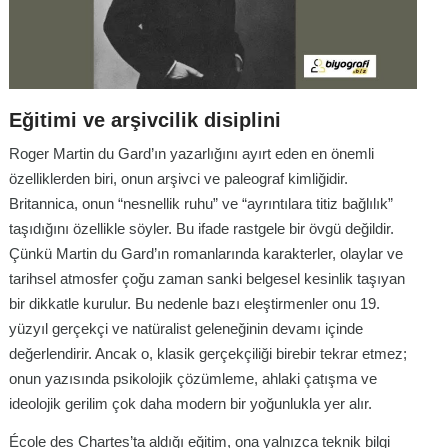
Eğitimi ve arşivcilik disiplini
Roger Martin du Gard’ın yazarlığını ayırt eden en önemli
özelliklerden biri, onun arşivci ve paleograf kimliğidir.
Britannica, onun “nesnellik ruhu” ve “ayrıntılara titiz bağlılık”
taşıdığını özellikle söyler. Bu ifade rastgele bir övgü değildir.
Çünkü Martin du Gard’ın romanlarında karakterler, olaylar ve
tarihsel atmosfer çoğu zaman sanki belgesel kesinlik taşıyan
bir dikkatle kurulur. Bu nedenle bazı eleştirmenler onu 19.
yüzyıl gerçekçi ve natüralist geleneğinin devamı içinde
değerlendirir. Ancak o, klasik gerçekçiliği birebir tekrar etmez;
onun yazısında psikolojik çözümleme, ahlaki çatışma ve
ideolojik gerilim çok daha modern bir yoğunlukla yer alır.
École des Chartes’ta aldığı eğitim, ona yalnızca teknik bilgi