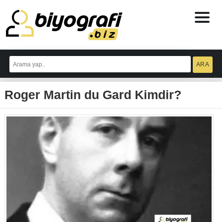
ataşehir
escort
Roger Martin du Gard Kimdir?
bodrum
escort
izmit
escort
escort
antalya
antalya
escort