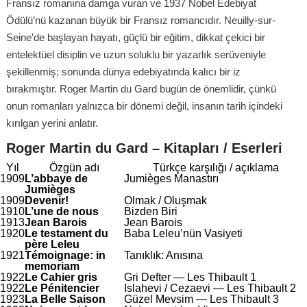
Fransız romanına damga vuran ve 1937 Nobel Edebiyat
Ödülü’nü kazanan büyük bir Fransız romancıdır. Neuilly-sur-
Seine’de başlayan hayatı, güçlü bir eğitim, dikkat çekici bir
entelektüel disiplin ve uzun soluklu bir yazarlık serüveniyle
şekillenmiş; sonunda dünya edebiyatında kalıcı bir iz
bırakmıştır. Roger Martin du Gard bugün de önemlidir, çünkü
onun romanları yalnızca bir dönemi değil, insanın tarih içindeki
kırılgan yerini anlatır.
Roger Martin du Gard – Kitapları / Eserleri
Yıl
Özgün adı
Türkçe karşılığı / açıklama
1909
L’abbaye de
Jumièges Manastırı
Jumièges
1909
Devenir!
Olmak / Oluşmak
1910
L’une de nous
Bizden Biri
1913
Jean Barois
Jean Barois
1920
Le testament du
Baba Leleu’nün Vasiyeti
père Leleu
1921
Témoignage: in
Tanıklık: Anısına
memoriam
1922
Le Cahier gris
Gri Defter —
Les Thibault
1
1922
Le Pénitencier
Islahevi / Cezaevi —
Les Thibault
2
1923
La Belle Saison
Güzel Mevsim —
Les Thibault
3