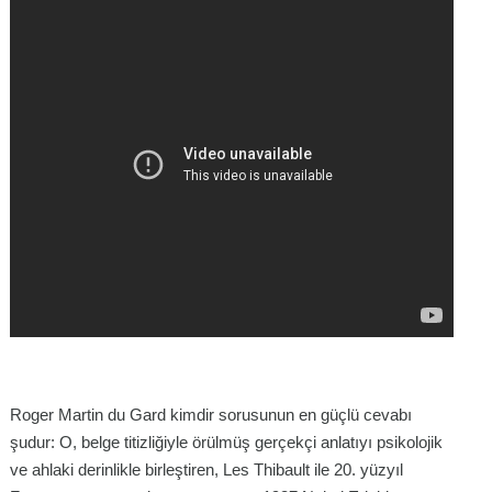
Roger Martin du Gard kimdir sorusunun en güçlü cevabı
şudur: O, belge titizliğiyle örülmüş gerçekçi anlatıyı psikolojik
ve ahlaki derinlikle birleştiren,
Les Thibault
ile 20. yüzyıl