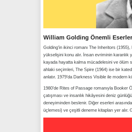
William Golding Önemli Eserler
Golding’in ikinci romanı The Inheritors (1955)
yükselişini konu alır. İnsan evriminin karanlık 
kayada hayatta kalma mücadelesini ve ölüm son
ahlaki seçimleri, The Spire (1964) ise bir kated
anlatır. 1979’da Darkness Visible ile modern kö
1980’de Rites of Passage romanıyla Booker Öd
çatışması ve insanlık hikâyesini deniz günlüğ
deneyiminden beslenir. Diğer eserleri arasın
üçlemesi) ve çeşitli deneme kitapları yer alır