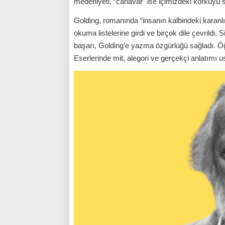
medeniyeti, “canavar” ise içimizdeki korkuyu 
Golding, romanında “insanın kalbindeki karanlığ
okuma listelerine girdi ve birçok dile çevrildi.
başarı, Golding’e yazma özgürlüğü sağladı. Öğ
Eserlerinde mit, alegori ve gerçekçi anlatımı ust