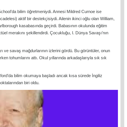
hool’da bilim öğretmeniydi. Annesi Mildred Curnoe ise
delesi) aktif bir destekçisiydi. Ailenin ikinci oğlu olan William,
rlborough kasabasında geçirdi. Babasının okulunda eğitim
tüel merakını şekillendirdi. Çocukluğu, I. Dünya Savaşı’nın
rı ve savaş mağdurlarının izlerini gördü. Bu görüntüler, onun
en tohumlarını attı. Okul yıllarında arkadaşlarıyla sık sık
Oxford’da bilim okumaya başladı ancak kısa sürede İngiliz
ktalarından biri oldu.