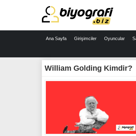
Ana Sayfa
Girişimciler
Oyuncular
S
ataşehir
escort
William Golding Kimdir?
bodrum
escort
izmit
escort
escort
antalya
antalya
escort