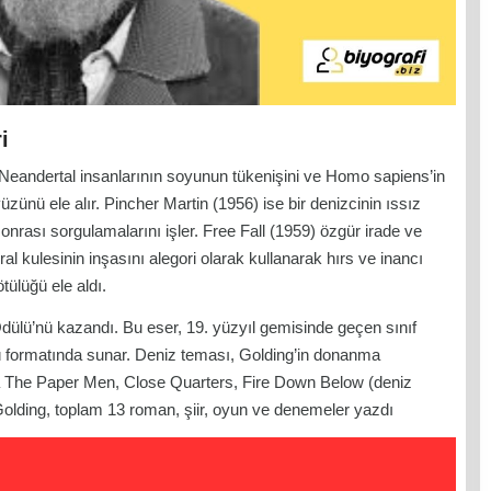
i
, Neandertal insanlarının soyunun tükenişini ve Homo sapiens’in
yüzünü ele alır. Pincher Martin (1956) ise bir denizcinin ıssız
rası sorgulamalarını işler. Free Fall (1959) özgür irade ve
ral kulesinin inşasını alegori olarak kullanarak hırs ve inancı
tülüğü ele aldı.
ülü’nü kazandı. Bu eser, 19. yüzyıl gemisinde geçen sınıf
ü formatında sunar. Deniz teması, Golding’in donanma
da The Paper Men, Close Quarters, Fire Down Below (deniz
. Golding, toplam 13 roman, şiir, oyun ve denemeler yazdı