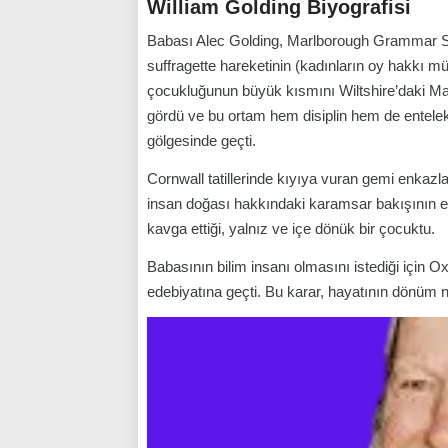
William Golding Biyografisi
Babası Alec Golding, Marlborough Grammar Sc
suffragette hareketinin (kadınların oy hakkı müca
çocukluğunun büyük kısmını Wiltshire’daki Ma
gördü ve bu ortam hem disiplin hem de entelek
gölgesinde geçti.
Cornwall tatillerinde kıyıya vuran gemi enkazla
insan doğası hakkındaki karamsar bakışının erk
kavga ettiği, yalnız ve içe dönük bir çocuktu.
Babasının bilim insanı olmasını istediği için 
edebiyatına geçti. Bu karar, hayatının dönüm no