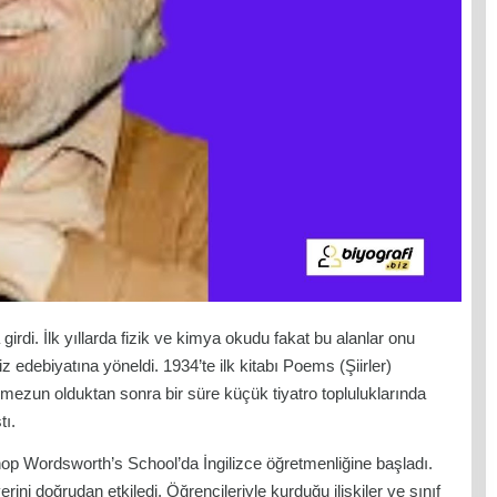
rdi. İlk yıllarda fizik ve kimya okudu fakat bu alanlar onu
z edebiyatına yöneldi. 1934’te ilk kitabı Poems (Şiirler)
mezun olduktan sonra bir süre küçük tiyatro topluluklarında
tı.
hop Wordsworth’s School’da İngilizce öğretmenliğine başladı.
ini doğrudan etkiledi. Öğrencileriyle kurduğu ilişkiler ve sınıf