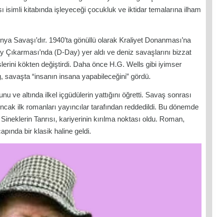
sı isimli kitabında işleyeceği çocukluk ve iktidar temalarına ilham
Dünya Savaşı’dır. 1940’ta gönüllü olarak Kraliyet Donanması’na
dy Çıkarması’nda (D-Day) yer aldı ve deniz savaşlarını bizzat
erini kökten değiştirdi. Daha önce H.G. Wells gibi iyimser
g, savaşta “insanın insana yapabileceğini” gördü.
 ve altında ilkel içgüdülerin yattığını öğretti. Savaş sonrası
cak ilk romanları yayıncılar tarafından reddedildi. Bu dönemde
 Sineklerin Tanrısı, kariyerinin kırılma noktası oldu. Roman,
pında bir klasik haline geldi.