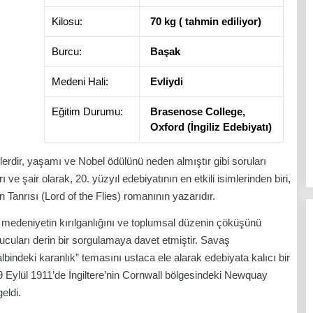
Kilosu:
70 kg ( tahmin ediliyor)
Burcu:
Başak
Medeni Hali:
Evliydi
Eğitim Durumu:
Brasenose College,
Oxford (İngiliz Edebiyatı)
nelerdir, yaşamı ve Nobel ödülünü neden almıştır gibi soruları
ve şair olarak, 20. yüzyıl edebiyatının en etkili isimlerinden biri,
n Tanrısı
(Lord of the Flies) romanının yazarıdır.
, medeniyetin kırılganlığını ve toplumsal düzenin çöküşünü
yucuları derin bir sorgulamaya davet etmiştir. Savaş
bindeki karanlık” temasını ustaca ele alarak edebiyata kalıcı bir
9 Eylül 1911’de İngiltere’nin Cornwall bölgesindeki Newquay
eldi.