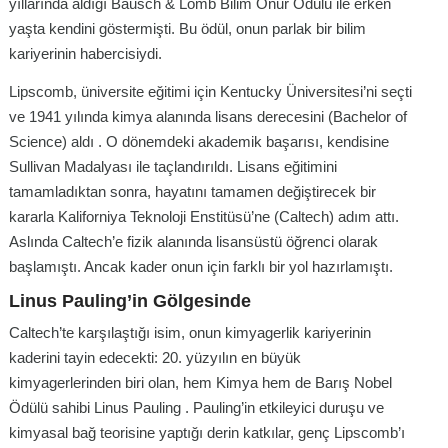
yıllarında aldığı Bausch & Lomb Bilim Onur Ödülü ile erken
yaşta kendini göstermişti. Bu ödül, onun parlak bir bilim
kariyerinin habercisiydi.
Lipscomb, üniversite eğitimi için Kentucky Üniversitesi’ni seçti
ve 1941 yılında kimya alanında lisans derecesini (Bachelor of
Science) aldı . O dönemdeki akademik başarısı, kendisine
Sullivan Madalyası ile taçlandırıldı. Lisans eğitimini
tamamladıktan sonra, hayatını tamamen değiştirecek bir
kararla Kaliforniya Teknoloji Enstitüsü’ne (Caltech) adım attı.
Aslında Caltech’e fizik alanında lisansüstü öğrenci olarak
başlamıştı. Ancak kader onun için farklı bir yol hazırlamıştı.
Linus Pauling’in Gölgesinde
Caltech’te karşılaştığı isim, onun kimyagerlik kariyerinin
kaderini tayin edecekti: 20. yüzyılın en büyük
kimyagerlerinden biri olan, hem Kimya hem de Barış Nobel
Ödülü sahibi Linus Pauling . Pauling’in etkileyici duruşu ve
kimyasal bağ teorisine yaptığı derin katkılar, genç Lipscomb’ı