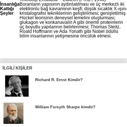
İnsanlığa
Boranların yapısının aydınlatılması ve üç merkezli iki
Kattığı
elektronlu bağ kavramının keşfi; düşük sıcaklık X-ışını
Şeyler
kristalografisi tekniklerinin geliştirilmesi; genişletilmiş
Hückel teorisinin deneysel temelini oluşturması;
glukagon ve konkanavalin A gibi önemli proteinlerin
üç boyutlu yapılarının belirlenmesi; Thomas Steitz,
Roald Hoffmann ve Ada Yonath gibi Nobel ödüllü
bilim insanlarının yetişmesine öncülük etmesi.
İLGILI KIŞILER
Richard R. Ernst Kimdir?
William Forsyth Sharpe kimdir?