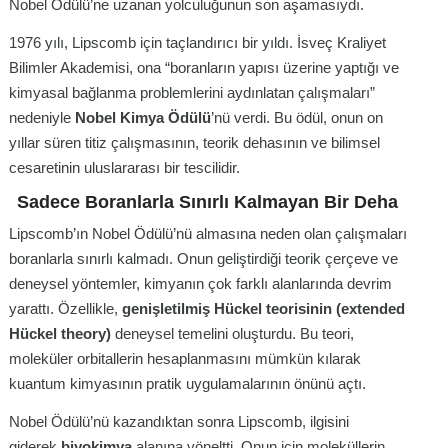
Nobel Ödülü’ne uzanan yolculuğunun son aşamasıydı.
1976 yılı, Lipscomb için taçlandırıcı bir yıldı. İsveç Kraliyet
Bilimler Akademisi, ona “boranların yapısı üzerine yaptığı ve
kimyasal bağlanma problemlerini aydınlatan çalışmaları”
nedeniyle
Nobel Kimya Ödülü
’nü verdi. Bu ödül, onun on
yıllar süren titiz çalışmasının, teorik dehasının ve bilimsel
cesaretinin uluslararası bir tescilidir.
Sadece Boranlarla Sınırlı Kalmayan Bir Deha
Lipscomb’ın Nobel Ödülü’nü almasına neden olan çalışmaları
boranlarla sınırlı kalmadı. Onun geliştirdiği teorik çerçeve ve
deneysel yöntemler, kimyanın çok farklı alanlarında devrim
yarattı. Özellikle,
genişletilmiş Hückel teorisinin (extended
Hückel theory)
deneysel temelini oluşturdu. Bu teori,
moleküler orbitallerin hesaplanmasını mümkün kılarak
kuantum kimyasının pratik uygulamalarının önünü açtı.
Nobel Ödülü’nü kazandıktan sonra Lipscomb, ilgisini
giderek
biyokimya
alanına yöneltti. Onun için moleküllerin