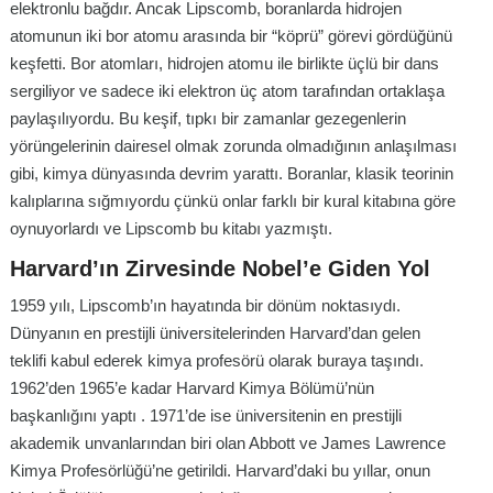
elektronlu bağdır. Ancak Lipscomb, boranlarda hidrojen
atomunun iki bor atomu arasında bir “köprü” görevi gördüğünü
keşfetti. Bor atomları, hidrojen atomu ile birlikte üçlü bir dans
sergiliyor ve sadece iki elektron üç atom tarafından ortaklaşa
paylaşılıyordu. Bu keşif, tıpkı bir zamanlar gezegenlerin
yörüngelerinin dairesel olmak zorunda olmadığının anlaşılması
gibi, kimya dünyasında devrim yarattı. Boranlar, klasik teorinin
kalıplarına sığmıyordu çünkü onlar farklı bir kural kitabına göre
oynuyorlardı ve Lipscomb bu kitabı yazmıştı.
Harvard’ın Zirvesinde Nobel’e Giden Yol
1959 yılı, Lipscomb’ın hayatında bir dönüm noktasıydı.
Dünyanın en prestijli üniversitelerinden Harvard’dan gelen
teklifi kabul ederek kimya profesörü olarak buraya taşındı.
1962’den 1965’e kadar Harvard Kimya Bölümü’nün
başkanlığını yaptı . 1971’de ise üniversitenin en prestijli
akademik unvanlarından biri olan Abbott ve James Lawrence
Kimya Profesörlüğü’ne getirildi. Harvard’daki bu yıllar, onun