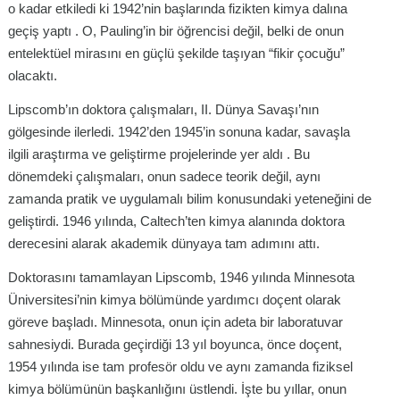
o kadar etkiledi ki 1942’nin başlarında fizikten kimya dalına
geçiş yaptı . O, Pauling’in bir öğrencisi değil, belki de onun
entelektüel mirasını en güçlü şekilde taşıyan “fikir çocuğu”
olacaktı.
Lipscomb’ın doktora çalışmaları, II. Dünya Savaşı’nın
gölgesinde ilerledi. 1942’den 1945’in sonuna kadar, savaşla
ilgili araştırma ve geliştirme projelerinde yer aldı . Bu
dönemdeki çalışmaları, onun sadece teorik değil, aynı
zamanda pratik ve uygulamalı bilim konusundaki yeteneğini de
geliştirdi. 1946 yılında, Caltech’ten kimya alanında doktora
derecesini alarak akademik dünyaya tam adımını attı.
Doktorasını tamamlayan Lipscomb, 1946 yılında Minnesota
Üniversitesi’nin kimya bölümünde yardımcı doçent olarak
göreve başladı. Minnesota, onun için adeta bir laboratuvar
sahnesiydi. Burada geçirdiği 13 yıl boyunca, önce doçent,
1954 yılında ise tam profesör oldu ve aynı zamanda fiziksel
kimya bölümünün başkanlığını üstlendi. İşte bu yıllar, onun