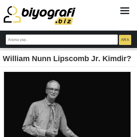
ataşehir
escort
William Nunn Lipscomb Jr. Kimdir?
bodrum
escort
izmit
escort
escort
antalya
antalya
escort