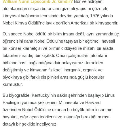
William Nunn Lipscomb Jr. kimdir?
Bor ve hidrojen
atomlarından oluşan boranların gizemli yapısını çözerek
kimyasal bağlanma teorisinde devrim yaratan, 1976 yılında
Nobel Kimya Ödülü’ne layık görülen Amerikalı bir kimyagerdir.
O, sadece Nobel ödüllü bir bilim insanı değil, aynı zamanda üç
öğrencisini daha Nobel Ödülü’ne taşıyan bir eğitimci, hevesli
bir konser klarnetçisi ve bilimin ciddiyeti ile mizahı bir arada
tutabilen sıra dışı bir kişilikti. Onun çalışmaları, atomların
birbirine nasıl bağlandığına dair anlayışımızı temelden
değiştirmiş ve kimyanın fiziksel, inorganik, organik ve
biyokimya gibi farklı disiplinleri arasında güçlü köprüler
kurmuştur.
Bu biyografide, Kentucky’nin sakin şehrinden başlayıp Linus
Pauling’in yanında şekillenen, Minnesota ve Harvard
üzerinden Nobel Ödülü’ne uzanan bu büyük bilim insanının
hayatını, çığır açan teorilerini ve insanlığa bıraktığı mirası
detaylı bir şekilde inceliyoruz.