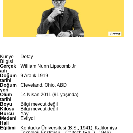
Künye
Detay
Bilgisi
Gerçek
William Nunn Lipscomb Jr.
adı
Doğum
9 Aralık 1919
tarihi
Doğum
Cleveland, Ohio, ABD
yeri
Ölüm
14 Nisan 2011 (91 yaşında)
tarihi
Boyu
Bilgi mevcut değil
Kilosu
Bilgi mevcut değil
Burcu
Yay
Medeni
Evliydi
Hali
Eğitimi
Kentucky Üniversitesi (B.S., 1941), Kaliforniya
Teknoloji Enstitüsü – Caltech (Ph.D., 1946)