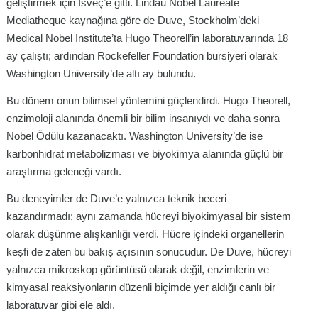
geliştirmek için İsveç’e gitti. Lindau Nobel Laureate
Mediatheque kaynağına göre de Duve, Stockholm’deki
Medical Nobel Institute’ta Hugo Theorell’in laboratuvarında 18
ay çalıştı; ardından Rockefeller Foundation bursiyeri olarak
Washington University’de altı ay bulundu.
Bu dönem onun bilimsel yöntemini güçlendirdi. Hugo Theorell,
enzimoloji alanında önemli bir bilim insanıydı ve daha sonra
Nobel Ödülü kazanacaktı. Washington University’de ise
karbonhidrat metabolizması ve biyokimya alanında güçlü bir
araştırma geleneği vardı.
Bu deneyimler de Duve’e yalnızca teknik beceri
kazandırmadı; aynı zamanda hücreyi biyokimyasal bir sistem
olarak düşünme alışkanlığı verdi. Hücre içindeki organellerin
keşfi de zaten bu bakış açısının sonucudur. De Duve, hücreyi
yalnızca mikroskop görüntüsü olarak değil, enzimlerin ve
kimyasal reaksiyonların düzenli biçimde yer aldığı canlı bir
laboratuvar gibi ele aldı.