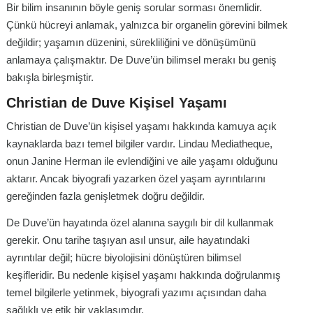
Bir bilim insanının böyle geniş sorular sorması önemlidir.
Çünkü hücreyi anlamak, yalnızca bir organelin görevini bilmek
değildir; yaşamın düzenini, sürekliliğini ve dönüşümünü
anlamaya çalışmaktır. De Duve’ün bilimsel merakı bu geniş
bakışla birleşmiştir.
Christian de Duve
Kişisel Yaşamı
Christian de Duve’ün kişisel yaşamı hakkında kamuya açık
kaynaklarda bazı temel bilgiler vardır. Lindau Mediatheque,
onun Janine Herman ile evlendiğini ve aile yaşamı olduğunu
aktarır. Ancak biyografi yazarken özel yaşam ayrıntılarını
gereğinden fazla genişletmek doğru değildir.
De Duve’ün hayatında özel alanına saygılı bir dil kullanmak
gerekir. Onu tarihe taşıyan asıl unsur, aile hayatındaki
ayrıntılar değil; hücre biyolojisini dönüştüren bilimsel
keşifleridir. Bu nedenle kişisel yaşamı hakkında doğrulanmış
temel bilgilerle yetinmek, biyografi yazımı açısından daha
sağlıklı ve etik bir yaklaşımdır.