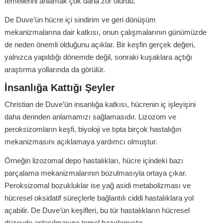
temellerini anlamak çok daha zor olurdu.
De Duve’ün hücre içi sindirim ve geri dönüşüm
mekanizmalarına dair katkısı, onun çalışmalarının günümüzde
de neden önemli olduğunu açıklar. Bir keşfin gerçek değeri,
yalnızca yapıldığı dönemde değil, sonraki kuşaklara açtığı
araştırma yollarında da görülür.
İnsanlığa Kattığı Şeyler
Christian de Duve’ün insanlığa katkısı, hücrenin iç işleyişini
daha derinden anlamamızı sağlamasıdır. Lizozom ve
peroksizomların keşfi, biyoloji ve tıpta birçok hastalığın
mekanizmasını açıklamaya yardımcı olmuştur.
Örneğin lizozomal depo hastalıkları, hücre içindeki bazı
parçalama mekanizmalarının bozulmasıyla ortaya çıkar.
Peroksizomal bozukluklar ise yağ asidi metabolizması ve
hücresel oksidatif süreçlerle bağlantılı ciddi hastalıklara yol
açabilir. De Duve’ün keşifleri, bu tür hastalıkların hücresel
düzeyde anlaşılmasına temel hazırlamıştır.