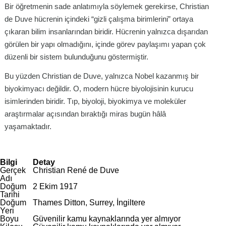
Bir öğretmenin sade anlatımıyla söylemek gerekirse, Christian
de Duve hücrenin içindeki “gizli çalışma birimlerini” ortaya
çıkaran bilim insanlarından biridir. Hücrenin yalnızca dışarıdan
görülen bir yapı olmadığını, içinde görev paylaşımı yapan çok
düzenli bir sistem bulunduğunu göstermiştir.
Bu yüzden Christian de Duve, yalnızca Nobel kazanmış bir
biyokimyacı değildir. O, modern hücre biyolojisinin kurucu
isimlerinden biridir. Tıp, biyoloji, biyokimya ve moleküler
araştırmalar açısından bıraktığı miras bugün hâlâ
yaşamaktadır.
Bilgi
Detay
Gerçek
Christian René de Duve
Adı
Doğum
2 Ekim 1917
Tarihi
Doğum
Thames Ditton, Surrey, İngiltere
Yeri
Boyu
Güvenilir kamu kaynaklarında yer almıyor