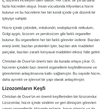
iç düzenini inceleyen bilim dalıdır. Her canlı, bir ya da daha
fazla hücreden oluşur. İnsan vücudunda trilyonlarca hücre
bulunur ve bu hücrelerin her biri kendi içinde çok düzenli bir
işleyişe sahiptir.
Hücre içinde çekirdek, mitokondri, endoplazmik retikulum,
Golgi aygıtı, lizozom ve peroksizom gibi farklı organeller
bulunur. Bu organellerin her biri farklı görevler üstlenir. Bazıları
enerji üretir, bazıları proteinleri işler, bazıları atık maddeleri
parçalar, bazıları zararlı kimyasal maddeleri etkisiz hâle getirir.
Christian de Duve’ün önemi tam da burada ortaya çıkar. O,
hücrenin içindeki bazı önemli organellerin keşfedilmesine ve
görevlerinin anlaşılmasına katkı sağlamıştır. Bu sayede hücre,
daha ayrıntılı ve işlevsel bir yapı olarak anlaşılmıştır.
Lizozomların Keşfi
Christian de Duve’ün en önemli keşiflerinden biri lizozomdur.
Lizozomlar, hücre içinde sindirim ve geri dönüşüm görevleri
yapan organellerdir. Hücrede eskimiş, hasar görmüş ya da