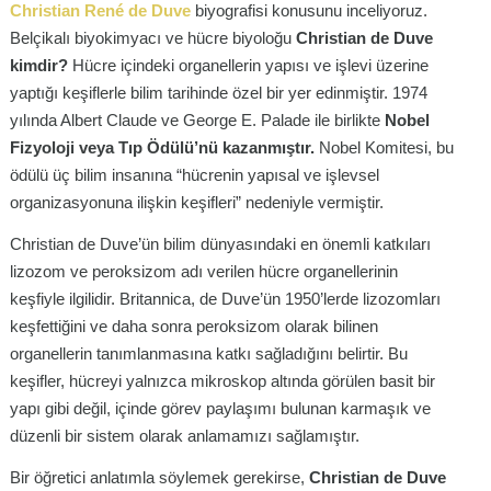
Christian René de Duve
biyografisi konusunu inceliyoruz.
Belçikalı biyokimyacı ve hücre biyoloğu
Christian de Duve
kimdir?
Hücre içindeki organellerin yapısı ve işlevi üzerine
yaptığı keşiflerle bilim tarihinde özel bir yer edinmiştir. 1974
yılında Albert Claude ve George E. Palade ile birlikte
Nobel
Fizyoloji veya Tıp Ödülü’nü kazanmıştır.
Nobel Komitesi, bu
ödülü üç bilim insanına “hücrenin yapısal ve işlevsel
organizasyonuna ilişkin keşifleri” nedeniyle vermiştir.
Christian de Duve’ün bilim dünyasındaki en önemli katkıları
lizozom ve peroksizom adı verilen hücre organellerinin
keşfiyle ilgilidir. Britannica, de Duve’ün 1950’lerde lizozomları
keşfettiğini ve daha sonra peroksizom olarak bilinen
organellerin tanımlanmasına katkı sağladığını belirtir. Bu
keşifler, hücreyi yalnızca mikroskop altında görülen basit bir
yapı gibi değil, içinde görev paylaşımı bulunan karmaşık ve
düzenli bir sistem olarak anlamamızı sağlamıştır.
Bir öğretici anlatımla söylemek gerekirse,
Christian de Duve