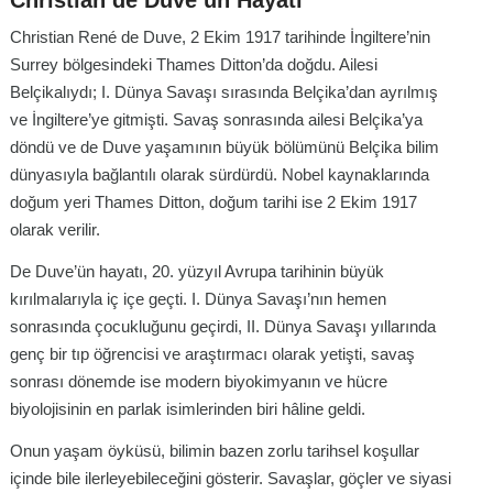
Christian René de Duve, 2 Ekim 1917 tarihinde İngiltere’nin
Surrey bölgesindeki Thames Ditton’da doğdu. Ailesi
Belçikalıydı; I. Dünya Savaşı sırasında Belçika’dan ayrılmış
ve İngiltere’ye gitmişti. Savaş sonrasında ailesi Belçika’ya
döndü ve de Duve yaşamının büyük bölümünü Belçika bilim
dünyasıyla bağlantılı olarak sürdürdü. Nobel kaynaklarında
doğum yeri Thames Ditton, doğum tarihi ise 2 Ekim 1917
olarak verilir.
De Duve’ün hayatı, 20. yüzyıl Avrupa tarihinin büyük
kırılmalarıyla iç içe geçti. I. Dünya Savaşı’nın hemen
sonrasında çocukluğunu geçirdi, II. Dünya Savaşı yıllarında
genç bir tıp öğrencisi ve araştırmacı olarak yetişti, savaş
sonrası dönemde ise modern biyokimyanın ve hücre
biyolojisinin en parlak isimlerinden biri hâline geldi.
Onun yaşam öyküsü, bilimin bazen zorlu tarihsel koşullar
içinde bile ilerleyebileceğini gösterir. Savaşlar, göçler ve siyasi