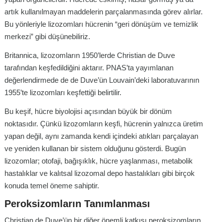
artık kullanılmayan maddelerin parçalanmasında görev alırlar.
Bu yönleriyle lizozomları hücrenin “geri dönüşüm ve temizlik
merkezi” gibi düşünebiliriz.
Britannica, lizozomların 1950’lerde Christian de Duve
tarafından keşfedildiğini aktarır. PNAS’ta yayımlanan
değerlendirmede de de Duve’ün Louvain’deki laboratuvarının
1955’te lizozomları keşfettiği belirtilir.
Bu keşif, hücre biyolojisi açısından büyük bir dönüm
noktasıdır. Çünkü lizozomların keşfi, hücrenin yalnızca üretim
yapan değil, aynı zamanda kendi içindeki atıkları parçalayan
ve yeniden kullanan bir sistem olduğunu gösterdi. Bugün
lizozomlar; otofaji, bağışıklık, hücre yaşlanması, metabolik
hastalıklar ve kalıtsal lizozomal depo hastalıkları gibi birçok
konuda temel öneme sahiptir.
Peroksizomların Tanımlanması
Christian de Duve’ün bir diğer önemli katkısı peroksizomların