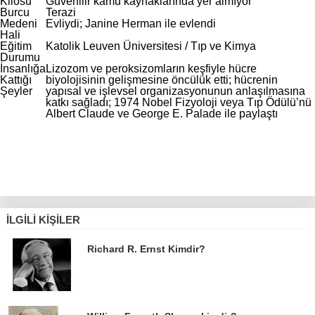
Kilosu
Güvenilir kamu kaynaklarında yer almıyor
Burcu
Terazi
Medeni
Evliydi; Janine Herman ile evlendi
Hali
Eğitim
Katolik Leuven Üniversitesi / Tıp ve Kimya
Durumu
İnsanlığa
Lizozom ve peroksizomların keşfiyle hücre
Kattığı
biyolojisinin gelişmesine öncülük etti; hücrenin
Şeyler
yapısal ve işlevsel organizasyonunun anlaşılmasına
katkı sağladı; 1974 Nobel Fizyoloji veya Tıp Ödülü’nü
Albert Claude ve George E. Palade ile paylaştı
İLGILI KIŞILER
Richard R. Ernst Kimdir?