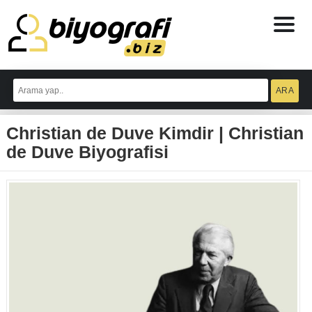
ataşehir
escort
Christian de Duve Kimdir | Christian
bodrum
escort
de Duve Biyografisi
izmit
escort
escort
antalya
antalya
escort