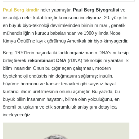
Paul Berg kimdir
neler yapmıştır,
Paul Berg Biyografisi
ve
insanlığa neler katabilmiştir konusunu inceliyoruz. 20. yüzyılın
en büyük biyo-teknoloji devrimlerinden birinin mimarı, genetik
mühendisliğinin kurucu babalarından ve 1980 yılında Nobel
Kimya Ödülü’ne layık görülmüş Amerikalı bir biyo-kimyagerdir.
Berg, 1970’lerin başında iki farklı organizmanın DNA’sını kesip
birleştirerek
rekombinant DNA
(rDNA) teknolojisini yaratan ilk
bilim insanıdır. Onun bu çığır açan çalışması, modern
biyoteknoloji endüstrisinin doğmasını sağlamış; insülin,
büyüme hormonu ve kanser tedavileri gibi sayısız hayat
kurtarıcı ilacın üretilmesinin önünü açmıştır. Bu yazıda, bu
büyük bilim insanının hayatını, bilime olan yolculuğunu, en
önemli buluşlarını ve etik sorumluluk anlayışını detaylıca
inceleyeceğiz.