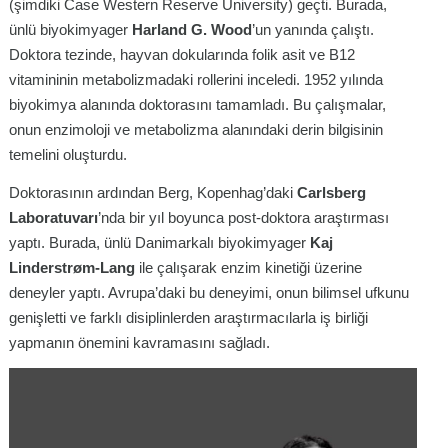
(şimdiki Case Western Reserve University) geçti. Burada,
ünlü biyokimyager
Harland G. Wood
’un yanında çalıştı.
Doktora tezinde, hayvan dokularında folik asit ve B12
vitamininin metabolizmadaki rollerini inceledi. 1952 yılında
biyokimya alanında doktorasını tamamladı. Bu çalışmalar,
onun enzimoloji ve metabolizma alanındaki derin bilgisinin
temelini oluşturdu.
Doktorasının ardından Berg, Kopenhag’daki
Carlsberg
Laboratuvarı
’nda bir yıl boyunca post-doktora araştırması
yaptı. Burada, ünlü Danimarkalı biyokimyager
Kaj
Linderstrøm-Lang
ile çalışarak enzim kinetiği üzerine
deneyler yaptı. Avrupa’daki bu deneyimi, onun bilimsel ufkunu
genişletti ve farklı disiplinlerden araştırmacılarla iş birliği
yapmanın önemini kavramasını sağladı.