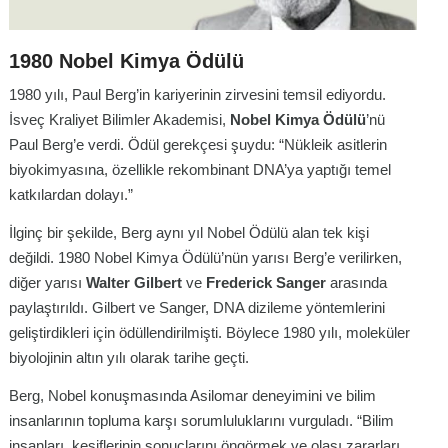
1980 Nobel Kimya Ödülü
1980 yılı, Paul Berg’in kariyerinin zirvesini temsil ediyordu.
İsveç Kraliyet Bilimler Akademisi,
Nobel Kimya Ödülü
’nü
Paul Berg’e verdi. Ödül gerekçesi şuydu: “Nükleik asitlerin
biyokimyasına, özellikle rekombinant DNA’ya yaptığı temel
katkılardan dolayı.”
İlginç bir şekilde, Berg aynı yıl Nobel Ödülü alan tek kişi
değildi. 1980 Nobel Kimya Ödülü’nün yarısı Berg’e verilirken,
diğer yarısı
Walter Gilbert
ve
Frederick Sanger
arasında
paylaştırıldı. Gilbert ve Sanger, DNA dizileme yöntemlerini
geliştirdikleri için ödüllendirilmişti. Böylece 1980 yılı, moleküler
biyolojinin altın yılı olarak tarihe geçti.
Berg, Nobel konuşmasında Asilomar deneyimini ve bilim
insanlarının topluma karşı sorumluluklarını vurguladı. “Bilim
insanları, keşiflerinin sonuçlarını öngörmek ve olası zararları