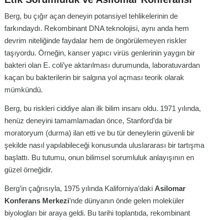
Berg, bu çığır açan deneyin potansiyel tehlikelerinin de
farkındaydı. Rekombinant DNA teknolojisi, aynı anda hem
devrim niteliğinde faydalar hem de öngörülemeyen riskler
taşıyordu. Örneğin, kanser yapıcı virüs genlerinin yaygın bir
bakteri olan E. coli’ye aktarılması durumunda, laboratuvardan
kaçan bu bakterilerin bir salgına yol açması teorik olarak
mümkündü.
Berg, bu riskleri ciddiye alan ilk bilim insanı oldu. 1971 yılında,
henüz deneyini tamamlamadan önce, Stanford’da bir
moratoryum (durma) ilan etti ve bu tür deneylerin güvenli bir
şekilde nasıl yapılabileceği konusunda uluslararası bir tartışma
başlattı. Bu tutumu, onun bilimsel sorumluluk anlayışının en
güzel örneğidir.
Berg’in çağrısıyla, 1975 yılında Kaliforniya’daki
Asilomar
Konferans Merkezi
’nde dünyanın önde gelen moleküler
biyologları bir araya geldi. Bu tarihi toplantıda, rekombinant