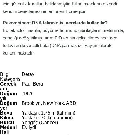
için güvenlik kuralları belirlenmiştir. Bilim insanlarının kendi
kendini denetlemesinin en önemli örneğidir.
Rekombinant DNA teknolojisi nerelerde kullanılır?
Bu teknoloji, insülin, büyüme hormonu gibi ilaçların üretiminde,
genetiği değiştirilmiş tarım ürünlerinin geliştirilmesinde, gen
tedavisinde ve adli tıpta (DNA parmak izi) yaygın olarak
kullanılmaktadır.
Bilgi
Detay
Kategorisi
Gerçek
Paul Berg
adı
Doğum
1926
yılı
Doğum
Brooklyn, New York, ABD
yeri
Boyu
Yaklaşık 1.75 m (tahmini)
Kilosu
Yaklaşık 70 kg (tahmini)
Burcu
Yengeç (Cancer)
Medeni
Evliydi
Hali