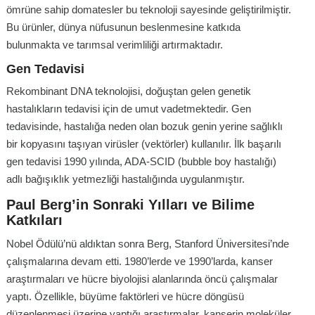
ömrüne sahip domatesler bu teknoloji sayesinde geliştirilmiştir.
Bu ürünler, dünya nüfusunun beslenmesine katkıda
bulunmakta ve tarımsal verimliliği artırmaktadır.
Gen Tedavisi
Rekombinant DNA teknolojisi, doğuştan gelen genetik
hastalıkların tedavisi için de umut vadetmektedir. Gen
tedavisinde, hastalığa neden olan bozuk genin yerine sağlıklı
bir kopyasını taşıyan virüsler (vektörler) kullanılır. İlk başarılı
gen tedavisi 1990 yılında, ADA-SCID (bubble boy hastalığı)
adlı bağışıklık yetmezliği hastalığında uygulanmıştır.
Paul Berg’in Sonraki Yılları ve Bilime
Katkıları
Nobel Ödülü’nü aldıktan sonra Berg, Stanford Üniversitesi’nde
çalışmalarına devam etti. 1980’lerde ve 1990’larda, kanser
araştırmaları ve hücre biyolojisi alanlarında öncü çalışmalar
yaptı. Özellikle, büyüme faktörleri ve hücre döngüsü
düzenlenmesi üzerine yaptığı araştırmalar, kanserin moleküler