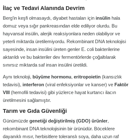
İlaç ve Tedavi Alanında Devrim
Berg’in keşfi olmasaydı, diyabet hastaları için
insülin
hala
domuz veya sığır pankreasından elde ediliyor olurdu. Bu
hayvansal insülin, alerjik reaksiyonlara neden olabiliyor ve
yeterli miktarda üretilemiyordu. Rekombinant DNA teknolojisi
sayesinde, insan insülini üreten genler E. coli bakterilerine
aktarıldı ve bu bakteriler dev fermentörlerde çoğaltılarak
sınırsız miktarda saf insan insülini üretildi.
Aynı teknoloji,
büyüme hormonu
,
eritropoietin
(kansızlık
tedavisi),
interferon
(viral enfeksiyonlar ve kanser) ve
Faktör
VIII
(hemofili tedavisi) gibi yüzlerce hayat kurtarıcı ilacın
üretilmesini sağlamıştır.
Tarım ve Gıda Güvenliği
Günümüzde
genetiği değiştirilmiş (GDO) ürünler
,
rekombinant DNA teknolojisinin bir ürünüdür. Böceklere
dayanıklı mısır, herbisitlere toleranslı soya, daha uzun raf