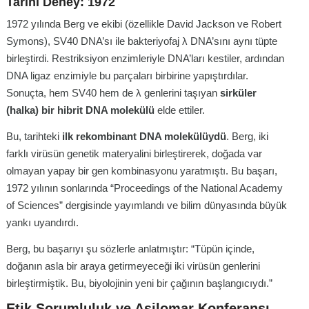
Tarihi Deney: 1972
1972 yılında Berg ve ekibi (özellikle David Jackson ve Robert
Symons), SV40 DNA’sı ile bakteriyofaj λ DNA’sını aynı tüpte
birleştirdi. Restriksiyon enzimleriyle DNA’ları kestiler, ardından
DNA ligaz enzimiyle bu parçaları birbirine yapıştırdılar.
Sonuçta, hem SV40 hem de λ genlerini taşıyan
sirküler
(halka) bir hibrit DNA molekülü
elde ettiler.
Bu, tarihteki
ilk rekombinant DNA molekülüydü
. Berg, iki
farklı virüsün genetik materyalini birleştirerek, doğada var
olmayan yapay bir gen kombinasyonu yaratmıştı. Bu başarı,
1972 yılının sonlarında “Proceedings of the National Academy
of Sciences” dergisinde yayımlandı ve bilim dünyasında büyük
yankı uyandırdı.
Berg, bu başarıyı şu sözlerle anlatmıştır: “Tüpün içinde,
doğanın asla bir araya getirmeyeceği iki virüsün genlerini
birleştirmiştik. Bu, biyolojinin yeni bir çağının başlangıcıydı.”
Etik Sorumluluk ve Asilomar Konferansı