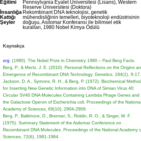
Eğitimi
Pennsylvania Eyalet Üniversitesi (Lisans), Western
Reserve Üniversitesi (Doktora)
İnsanlığa
Rekombinant DNA teknolojisi, genetik
Kattığı
mühendisliğinin temelleri, biyoteknoloji endüstrisinin
Şeyler
doğuşu, Asilomar Konferansı ile bilimsel etik
kuralları, 1980 Nobel Kimya Ödülü
Kaynakça
org
. (1980).
The Nobel Prize in Chemistry 1980 – Paul Berg Facts
.
Berg, P., & Mertz, J. E. (2010).
Personal Reflections on the Origins a
Emergence of Recombinant DNA Technology
. Genetics, 184(1), 9-17.
Jackson, D. A., Symons, R. H., & Berg, P. (1972).
Biochemical Metho
for Inserting New Genetic Information into DNA of Simian Virus 40:
Circular SV40 DNA Molecules Containing Lambda Phage Genes and
the Galactose Operon of Escherichia coli
. Proceedings of the Nationa
Academy of Sciences, 69(10), 2904-2909.
Berg, P., Baltimore, D., Brenner, S., Roblin, R. O., & Singer, M. F.
(1975).
Summary Statement of the Asilomar Conference on
Recombinant DNA Molecules
. Proceedings of the National Academy o
Sciences, 72(6), 1981-1984.