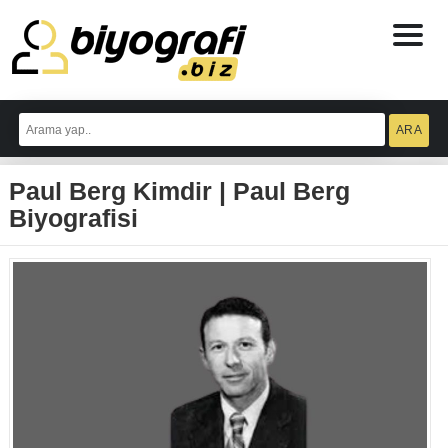
ataşehir
escort
Paul Berg Kimdir | Paul Berg
bodrum
escort
Biyografisi
izmit
escort
escort
antalya
antalya
escort