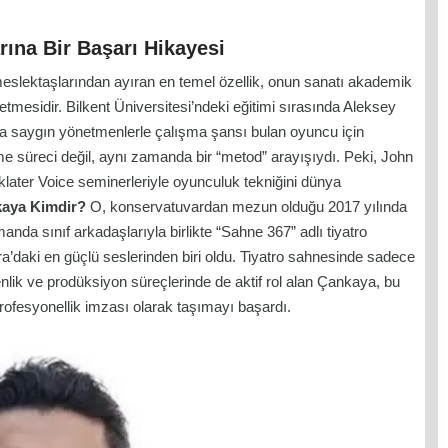
rına Bir Başarı Hikayesi
eslektaşlarından ayıran en temel özellik, onun sanatı akademik
 etmesidir. Bilkent Üniversitesi’ndeki eğitimi sırasında Aleksey
pta saygın yönetmenlerle çalışma şansı bulan oyuncu için
e süreci değil, aynı zamanda bir “metod” arayışıydı. Peki, John
klater Voice
seminerleriyle oyunculuk tekniğini dünya
kaya Kimdir?
O, konservatuvardan mezun olduğu 2017 yılında
da sınıf arkadaşlarıyla birlikte “Sahne 367” adlı tiyatro
a’daki en güçlü seslerinden biri oldu. Tiyatro sahnesinde sadece
k ve prodüksiyon süreçlerinde de aktif rol alan Çankaya, bu
rofesyonellik imzası olarak taşımayı başardı.