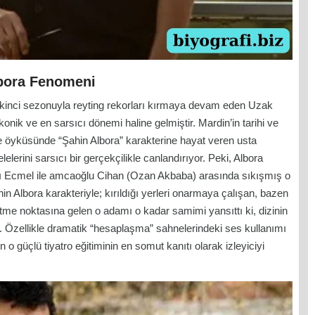
lbora Fenomeni
ikinci sezonuyla reyting rekorları kırmaya devam eden
Uzak
konik ve en sarsıcı dönemi haline gelmiştir. Mardin’in tarihi ve
e öyküsünde “Şahin Albora” karakterine hayat veren usta
lerini sarsıcı bir gerçekçilikle canlandırıyor. Peki, Albora
ası Ecmel ile amcaoğlu Cihan (Ozan Akbaba) arasında sıkışmış o
in Albora karakteriyle; kırıldığı yerleri onarmaya çalışan, bazen
etme noktasına gelen o adamı o kadar samimi yansıttı ki, dizinin
 Özellikle dramatik “hesaplaşma” sahnelerindeki ses kullanımı
o güçlü tiyatro eğitiminin en somut kanıtı olarak izleyiciyi