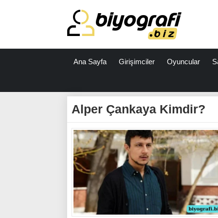
Ana Sayfa
Girişimciler
Oyuncular
S
ataşehir
escort
Alper Çankaya Kimdir?
bodrum
escort
izmit
escort
escort
antalya
antalya
escort