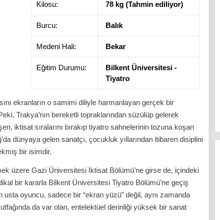
Kilosu:
78 kg (Tahmin ediliyor)
Burcu:
Balık
Medeni Hali:
Bekar
Eğitim Durumu:
Bilkent Üniversitesi -
Tiyatro
ını ekranların o samimi diliyle harmanlayan gerçek bir
eki, Trakya’nın bereketli topraklarından süzülüp gelerek
n, iktisat sıralarını bırakıp tiyatro sahnelerinin tozuna koşan
’da dünyaya gelen sanatçı, çocukluk yıllarından itibaren disiplini
ekmiş bir isimdir.
k üzere Gazi Üniversitesi İktisat Bölümü’ne girse de, içindeki
kal bir kararla Bilkent Üniversitesi Tiyatro Bölümü’ne geçiş
lan usta oyuncu, sadece bir “ekran yüzü” değil, aynı zamanda
tfağında da var olan, entelektüel derinliği yüksek bir sanat