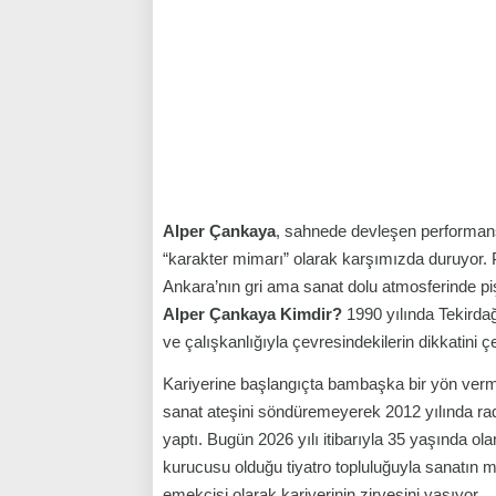
Alper Çankaya
, sahnede devleşen performans
“karakter mimarı” olarak karşımızda duruyor. P
Ankara’nın gri ama sanat dolu atmosferinde pişe
Alper Çankaya Kimdir?
1990 yılında Tekirdağ
ve çalışkanlığıyla çevresindekilerin dikkatini ç
Kariyerine başlangıçta bambaşka bir yön verme
sanat ateşini söndüremeyerek 2012 yılında radi
yaptı. Bugün 2026 yılı itibarıyla 35 yaşında o
kurucusu olduğu tiyatro topluluğuyla sanatın mu
emekçisi olarak kariyerinin zirvesini yaşıyor.