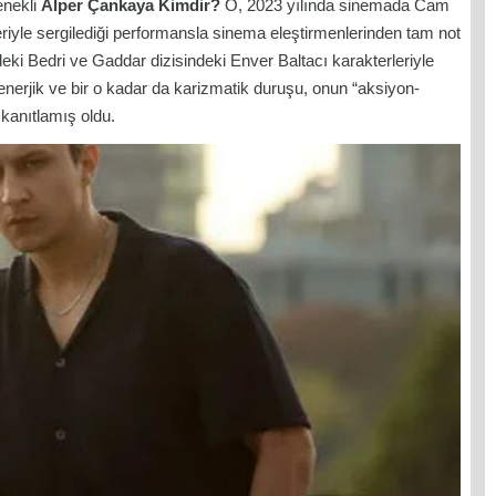
tenekli
Alper Çankaya Kimdir?
O, 2023 yılında sinemada
Cam
riyle sergilediği performansla sinema eleştirmenlerinden tam not
deki Bedri ve
Gaddar
dizisindeki Enver Baltacı karakterleriyle
 enerjik ve bir o kadar da karizmatik duruşu, onun “aksiyon-
 kanıtlamış oldu.