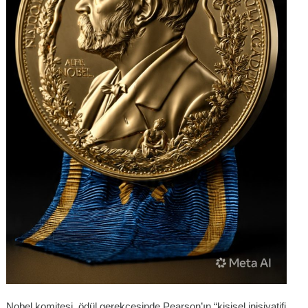
Nobel komitesi, ödül gerekçesinde Pearson’ın “kişisel inisiyatifi