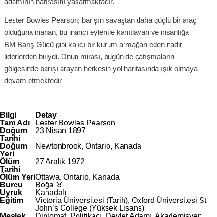
adamının hatırasını yaşatmaktadır.
Lester Bowles Pearson; barışın savaştan daha güçlü bir araç
olduğuna inanan, bu inancı eylemle kanıtlayan ve insanlığa
BM Barış Gücü gibi kalıcı bir kurum armağan eden nadir
liderlerden biriydi. Onun mirası, bugün de çatışmaların
gölgesinde barışı arayan herkesin yol haritasında ışık olmaya
devam etmektedir.
Bilgi
Detay
Tam Adı
Lester Bowles Pearson
Doğum
23 Nisan 1897
Tarihi
Doğum
Newtonbrook, Ontario, Kanada
Yeri
Ölüm
27 Aralık 1972
Tarihi
Ölüm Yeri
Ottawa, Ontario, Kanada
Burcu
Boğa ♉
Uyruk
Kanadalı
Eğitim
Victoria Üniversitesi (Tarih), Oxford Üniversitesi St
John’s College (Yüksek Lisans)
Meslek
Diplomat, Politikacı, Devlet Adamı, Akademisyen