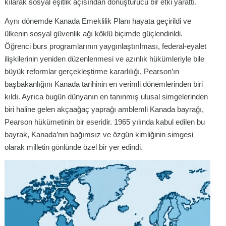
kılarak sosyal eşitlik açısından dönüştürücü bir etki yarattı.
Aynı dönemde Kanada Emeklilik Planı hayata geçirildi ve
ülkenin sosyal güvenlik ağı köklü biçimde güçlendirildi.
Öğrenci burs programlarının yaygınlaştırılması, federal-eyalet
ilişkilerinin yeniden düzenlenmesi ve azınlık hükümleriyle bile
büyük reformlar gerçekleştirme kararlılığı, Pearson’ın
başbakanlığını Kanada tarihinin en verimli dönemlerinden biri
kıldı. Ayrıca bugün dünyanın en tanınmış ulusal simgelerinden
biri haline gelen akçaağaç yaprağı amblemli Kanada bayrağı,
Pearson hükümetinin bir eseridir. 1965 yılında kabul edilen bu
bayrak, Kanada’nın bağımsız ve özgün kimliğinin simgesi
olarak milletin gönlünde özel bir yer edindi.