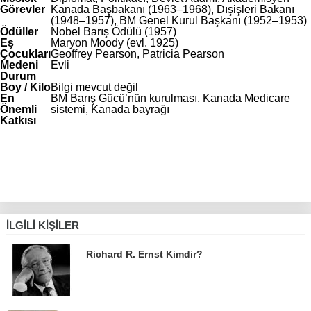
Görevler
Kanada Başbakanı (1963–1968), Dışişleri Bakanı
(1948–1957), BM Genel Kurul Başkanı (1952–1953)
Ödüller
Nobel Barış Ödülü (1957)
Eş
Maryon Moody (evl. 1925)
Çocukları
Geoffrey Pearson, Patricia Pearson
Medeni
Evli
Durum
Boy / Kilo
Bilgi mevcut değil
En
BM Barış Gücü’nün kurulması, Kanada Medicare
Önemli
sistemi, Kanada bayrağı
Katkısı
İLGILI KIŞILER
Richard R. Ernst Kimdir?