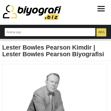
ataşehir
escort
Lester Bowles Pearson Kimdir |
bodrum
escort
Lester Bowles Pearson Biyografisi
izmit
escort
escort
antalya
antalya
escort