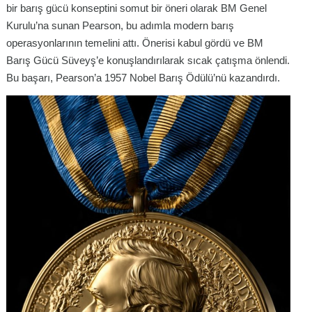
bir barış gücü konseptini somut bir öneri olarak BM Genel
Kurulu’na sunan Pearson, bu adımla modern barış
operasyonlarının temelini attı. Önerisi kabul gördü ve BM
Barış Gücü Süveyş’e konuşlandırılarak sıcak çatışma önlendi.
Bu başarı, Pearson’a 1957 Nobel Barış Ödülü’nü kazandırdı.