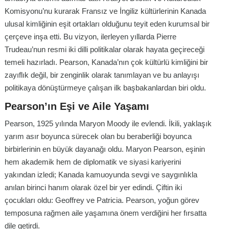
Komisyonu’nu kurarak Fransız ve İngiliz kültürlerinin Kanada
ulusal kimliğinin eşit ortakları olduğunu teyit eden kurumsal bir
çerçeve inşa etti. Bu vizyon, ilerleyen yıllarda Pierre
Trudeau’nun resmi iki dilli politikalar olarak hayata geçireceği
temeli hazırladı. Pearson, Kanada’nın çok kültürlü kimliğini bir
zayıflık değil, bir zenginlik olarak tanımlayan ve bu anlayışı
politikaya dönüştürmeye çalışan ilk başbakanlardan biri oldu.
Pearson’ın Eşi ve Aile Yaşamı
Pearson, 1925 yılında Maryon Moody ile evlendi. İkili, yaklaşık
yarım asır boyunca sürecek olan bu beraberliği boyunca
birbirlerinin en büyük dayanağı oldu. Maryon Pearson, eşinin
hem akademik hem de diplomatik ve siyasi kariyerini
yakından izledi; Kanada kamuoyunda sevgi ve saygınlıkla
anılan birinci hanım olarak özel bir yer edindi. Çiftin iki
çocukları oldu: Geoffrey ve Patricia. Pearson, yoğun görev
temposuna rağmen aile yaşamına önem verdiğini her fırsatta
dile getirdi.