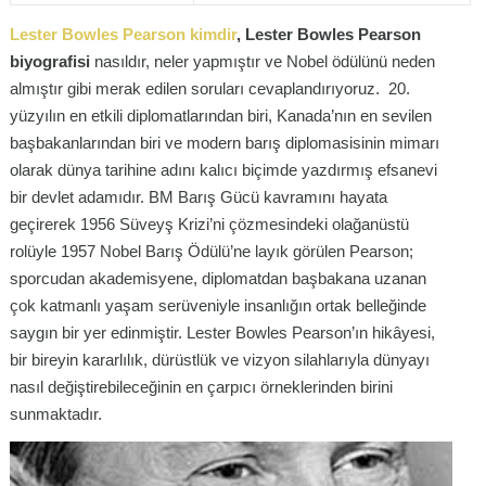
Lester Bowles Pearson kimdir
, Lester Bowles Pearson
biyografisi
nasıldır, neler yapmıştır ve Nobel ödülünü neden
almıştır gibi merak edilen soruları cevaplandırıyoruz. 20.
yüzyılın en etkili diplomatlarından biri, Kanada’nın en sevilen
başbakanlarından biri ve modern barış diplomasisinin mimarı
olarak dünya tarihine adını kalıcı biçimde yazdırmış efsanevi
bir devlet adamıdır. BM Barış Gücü kavramını hayata
geçirerek 1956 Süveyş Krizi’ni çözmesindeki olağanüstü
rolüyle 1957 Nobel Barış Ödülü’ne layık görülen Pearson;
sporcudan akademisyene, diplomatdan başbakana uzanan
çok katmanlı yaşam serüveniyle insanlığın ortak belleğinde
saygın bir yer edinmiştir. Lester Bowles Pearson’ın hikâyesi,
bir bireyin kararlılık, dürüstlük ve vizyon silahlarıyla dünyayı
nasıl değiştirebileceğinin en çarpıcı örneklerinden birini
sunmaktadır.