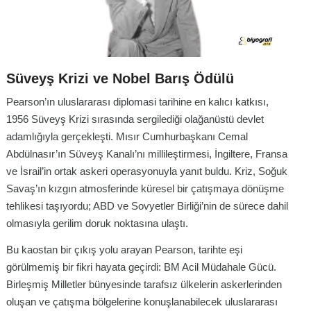
Süveyş Krizi ve Nobel Barış Ödülü
Pearson’ın uluslararası diplomasi tarihine en kalıcı katkısı,
1956 Süveyş Krizi sırasında sergilediği olağanüstü devlet
adamlığıyla gerçekleşti. Mısır Cumhurbaşkanı Cemal
Abdülnasır’ın Süveyş Kanalı’nı millileştirmesi, İngiltere, Fransa
ve İsrail’in ortak askeri operasyonuyla yanıt buldu. Kriz, Soğuk
Savaş’ın kızgın atmosferinde küresel bir çatışmaya dönüşme
tehlikesi taşıyordu; ABD ve Sovyetler Birliği’nin de sürece dahil
olmasıyla gerilim doruk noktasına ulaştı.
Bu kaostan bir çıkış yolu arayan Pearson, tarihte eşi
görülmemiş bir fikri hayata geçirdi: BM Acil Müdahale Gücü.
Birleşmiş Milletler bünyesinde tarafsız ülkelerin askerlerinden
oluşan ve çatışma bölgelerine konuşlanabilecek uluslararası