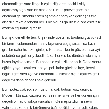
ekonomik gelişme ile gelir eşitsizliği arasındaki ilişkiyi
açıklamaya çalışan bir hipotezdir. Bu hipoteze göre, bir
ekonomi gelişmenin erken aşamalarındayken gelir eşitsizliği
artabilir; fakat ekonomi belirli bir olgunluğa ulaştığında eşitsizlik
azalma eğilimine girebilir.
Bu ilişki genellikle ters U şeklinde gösterilir. Başlangıçta yoksul
bir tarım toplumundan sanayileşmeye geçiş sırasında bazı
gruplar daha hızlı zenginleşir. Kırsaldan kente göç olur, sanayi
sektöründe gelirler yükselir, fakat herkes bu dönüşümden aynı
hızda faydalanamaz. Bu nedenle eşitsizlik artabilir. Daha sonra
eğitim yaygınlaştıkça, sosyal politikalar güçlendikçe, ücretli
işgücü genişledikçe ve ekonomik kurumlar olgunlaştıkça gelir
dağılımı daha dengeli hâle gelebilir.
Bu hipotez çok etkili olmuştur, ancak tartışmasız değildir.
Modern iktisatta Kuznets eğrisinin her ülke ve her dönem için
geçerli olmadığı sıkça vurgulanır. Gelir eşitsizliğinin seyri
yalnızca ekonomik büyümeye bağlı değildir; vergi politikaları,