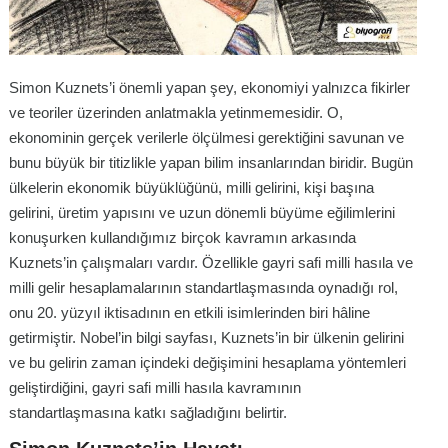
Simon Kuznets’i önemli yapan şey, ekonomiyi yalnızca fikirler
ve teoriler üzerinden anlatmakla yetinmemesidir. O,
ekonominin gerçek verilerle ölçülmesi gerektiğini savunan ve
bunu büyük bir titizlikle yapan bilim insanlarından biridir. Bugün
ülkelerin ekonomik büyüklüğünü, milli gelirini, kişi başına
gelirini, üretim yapısını ve uzun dönemli büyüme eğilimlerini
konuşurken kullandığımız birçok kavramın arkasında
Kuznets’in çalışmaları vardır. Özellikle gayri safi milli hasıla ve
milli gelir hesaplamalarının standartlaşmasında oynadığı rol,
onu 20. yüzyıl iktisadının en etkili isimlerinden biri hâline
getirmiştir. Nobel’in bilgi sayfası, Kuznets’in bir ülkenin gelirini
ve bu gelirin zaman içindeki değişimini hesaplama yöntemleri
geliştirdiğini, gayri safi milli hasıla kavramının
standartlaşmasına katkı sağladığını belirtir.