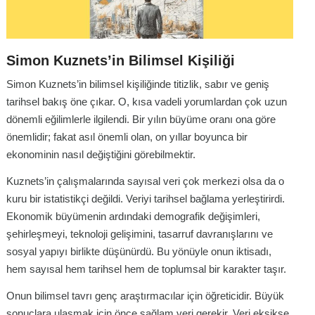
Simon Kuznets’in Bilimsel Kişiliği
Simon Kuznets’in bilimsel kişiliğinde titizlik, sabır ve geniş
tarihsel bakış öne çıkar. O, kısa vadeli yorumlardan çok uzun
dönemli eğilimlerle ilgilendi. Bir yılın büyüme oranı ona göre
önemlidir; fakat asıl önemli olan, on yıllar boyunca bir
ekonominin nasıl değiştiğini görebilmektir.
Kuznets’in çalışmalarında sayısal veri çok merkezi olsa da o
kuru bir istatistikçi değildi. Veriyi tarihsel bağlama yerleştirirdi.
Ekonomik büyümenin ardındaki demografik değişimleri,
şehirleşmeyi, teknoloji gelişimini, tasarruf davranışlarını ve
sosyal yapıyı birlikte düşünürdü. Bu yönüyle onun iktisadı,
hem sayısal hem tarihsel hem de toplumsal bir karakter taşır.
Onun bilimsel tavrı genç araştırmacılar için öğreticidir. Büyük
sonuçlara ulaşmak için önce sağlam veri gerekir. Veri eksikse,