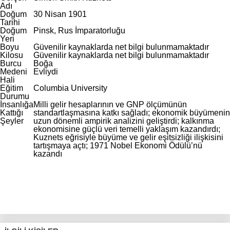
Adı
Doğum
30 Nisan 1901
Tarihi
Doğum
Pinsk, Rus İmparatorluğu
Yeri
Boyu
Güvenilir kaynaklarda net bilgi bulunmamaktadır
Kilosu
Güvenilir kaynaklarda net bilgi bulunmamaktadır
Burcu
Boğa
Medeni
Evliydi
Hali
Eğitim
Columbia University
Durumu
İnsanlığa
Milli gelir hesaplarının ve GNP ölçümünün
Kattığı
standartlaşmasına katkı sağladı; ekonomik büyümenin
Şeyler
uzun dönemli ampirik analizini geliştirdi; kalkınma
ekonomisine güçlü veri temelli yaklaşım kazandırdı;
Kuznets eğrisiyle büyüme ve gelir eşitsizliği ilişkisini
tartışmaya açtı; 1971 Nobel Ekonomi Ödülü’nü
kazandı