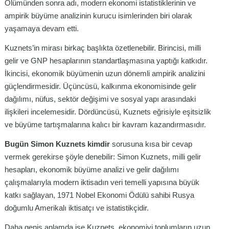
Ölümünden sonra adı, modern ekonomi istatistiklerinin ve
ampirik büyüme analizinin kurucu isimlerinden biri olarak
yaşamaya devam etti.
Kuznets’in mirası birkaç başlıkta özetlenebilir. Birincisi, milli
gelir ve GNP hesaplarının standartlaşmasına yaptığı katkıdır.
İkincisi, ekonomik büyümenin uzun dönemli ampirik analizini
güçlendirmesidir. Üçüncüsü, kalkınma ekonomisinde gelir
dağılımı, nüfus, sektör değişimi ve sosyal yapı arasındaki
ilişkileri incelemesidir. Dördüncüsü, Kuznets eğrisiyle eşitsizlik
ve büyüme tartışmalarına kalıcı bir kavram kazandırmasıdır.
Bugün Simon Kuznets kimdir
sorusuna kısa bir cevap
vermek gerekirse şöyle denebilir: Simon Kuznets, milli gelir
hesapları, ekonomik büyüme analizi ve gelir dağılımı
çalışmalarıyla modern iktisadın veri temelli yapısına büyük
katkı sağlayan, 1971 Nobel Ekonomi Ödülü sahibi Rusya
doğumlu Amerikalı iktisatçı ve istatistikçidir.
Daha geniş anlamda ise Kuznets, ekonomiyi toplumların uzun