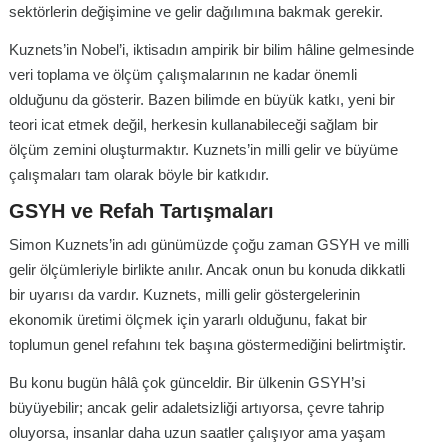
sektörlerin değişimine ve gelir dağılımına bakmak gerekir.
Kuznets’in Nobel’i, iktisadın ampirik bir bilim hâline gelmesinde
veri toplama ve ölçüm çalışmalarının ne kadar önemli
olduğunu da gösterir. Bazen bilimde en büyük katkı, yeni bir
teori icat etmek değil, herkesin kullanabileceği sağlam bir
ölçüm zemini oluşturmaktır. Kuznets’in milli gelir ve büyüme
çalışmaları tam olarak böyle bir katkıdır.
GSYH ve Refah Tartışmaları
Simon Kuznets’in adı günümüzde çoğu zaman GSYH ve milli
gelir ölçümleriyle birlikte anılır. Ancak onun bu konuda dikkatli
bir uyarısı da vardır. Kuznets, milli gelir göstergelerinin
ekonomik üretimi ölçmek için yararlı olduğunu, fakat bir
toplumun genel refahını tek başına göstermediğini belirtmiştir.
Bu konu bugün hâlâ çok günceldir. Bir ülkenin GSYH’si
büyüyebilir; ancak gelir adaletsizliği artıyorsa, çevre tahrip
oluyorsa, insanlar daha uzun saatler çalışıyor ama yaşam