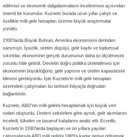
edilmesi ve ekonomik dalgalanmaların incelenmesi açısından
önemli bir kurumdur. Kuznets burada uzun yıllar çalıştı ve
özellikle milli gelir hesapları üzerine büyük araştırmalar
yürüttü.
1930’larda Büyük Buhran, Amerika ekonomisini derinden
sarsmıştı. İşsizlik, üretim düşüşü, gelir kaybı ve toplumsal
sıkıntılar, ekonominin gerçek durumunun daha iyi ölçülmesini
zorunlu hâle getirdi. Devletin doğru politika üretebilmesi için
ekonominin büyüklüğünü, gelir yapısını ve üretim kapasitesini
bilmesi gerekiyordu. İşte Kuznets’in milli gelir hesapları
üzerindeki çalışmaları bu tarihsel ihtiyaçla doğrudan
bağlantılıdır.
Kuznets, ABD’nin milli gelirini hesaplamak için büyük veri
setleri oluşturdu. Üretimi sektörlere göre ayırdı, gelir akımlarını
inceledi, tüketim ve tasarruf kalıplarını analiz etti. Econlib,
Kuznets’in 1930’larda başlayan ve on yıllara yayılan
çalışmalarıyla ABD milli gelirini 1869’a kadar geriye götürerek