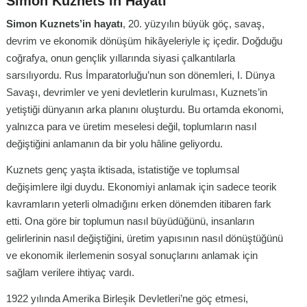
Simon Kuznets’in Hayatı
Simon Kuznets’in hayatı
, 20. yüzyılın büyük göç, savaş,
devrim ve ekonomik dönüşüm hikâyeleriyle iç içedir. Doğduğu
coğrafya, onun gençlik yıllarında siyasi çalkantılarla
sarsılıyordu. Rus İmparatorluğu’nun son dönemleri, I. Dünya
Savaşı, devrimler ve yeni devletlerin kurulması, Kuznets’in
yetiştiği dünyanın arka planını oluşturdu. Bu ortamda ekonomi,
yalnızca para ve üretim meselesi değil, toplumların nasıl
değiştiğini anlamanın da bir yolu hâline geliyordu.
Kuznets genç yaşta iktisada, istatistiğe ve toplumsal
değişimlere ilgi duydu. Ekonomiyi anlamak için sadece teorik
kavramların yeterli olmadığını erken dönemden itibaren fark
etti. Ona göre bir toplumun nasıl büyüdüğünü, insanların
gelirlerinin nasıl değiştiğini, üretim yapısının nasıl dönüştüğünü
ve ekonomik ilerlemenin sosyal sonuçlarını anlamak için
sağlam verilere ihtiyaç vardı.
1922 yılında Amerika Birleşik Devletleri’ne göç etmesi,