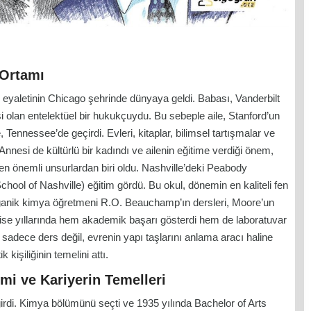
 Ortamı
ois eyaletinin Chicago şehrinde dünyaya geldi. Babası, Vanderbilt
 olan entelektüel bir hukukçuydu. Bu sebeple aile, Stanford’un
, Tennessee’de geçirdi. Evleri, kitaplar, bilimsel tartışmalar ve
nnesi de kültürlü bir kadındı ve ailenin eğitime verdiği önem,
 önemli unsurlardan biri oldu. Nashville’deki Peabody
hool of Nashville) eğitim gördü. Bu okul, dönemin en kaliteli fen
organik kimya öğretmeni R.O. Beauchamp’ın dersleri, Moore’un
. Lise yıllarında hem akademik başarı gösterdi hem de laboratuvar
 sadece ders değil, evrenin yapı taşlarını anlama aracı haline
 kişiliğinin temelini attı.
mi ve Kariyerin Temelleri
girdi. Kimya bölümünü seçti ve 1935 yılında Bachelor of Arts