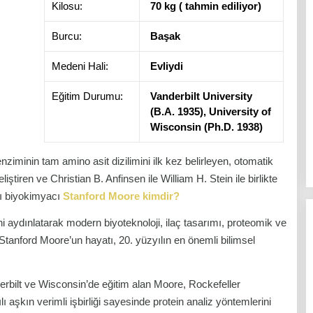
Kilosu:
70 kg ( tahmin ediliyor)
Burcu:
Başak
Medeni Hali:
Evliydi
Eğitim Durumu:
Vanderbilt University
(B.A. 1935), University of
Wisconsin (Ph.D. 1938)
nziminin tam amino asit dizilimini ilk kez belirleyen, otomatik
eliştiren ve Christian B. Anfinsen ile William H. Stein ile birlikte
ı biyokimyacı
Stanford Moore kimdir?
ini aydınlatarak modern biyoteknoloji, ilaç tasarımı, proteomik ve
Stanford Moore’un hayatı, 20. yüzyılın en önemli bilimsel
rbilt ve Wisconsin’de eğitim alan Moore, Rockefeller
lı aşkın verimli işbirliği sayesinde protein analiz yöntemlerini