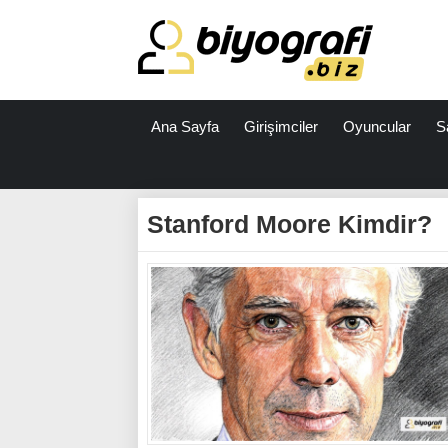
Ana Sayfa
Girişimciler
Oyuncular
S
ataşehir
escort
Stanford Moore Kimdir?
bodrum
escort
izmit
escort
escort
antalya
antalya
escort