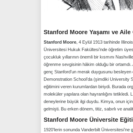
Stanford Moore Yaşamı ve Aile
Stanford Moore
, 4 Eylül 1913 tarihinde Illin
Üniversitesi Hukuk Fakültesi’nde öğretim üyesi
çocukluk yıllarının önemli bir kısmını Nashville
öğrenme sevgisinin hâkim olduğu bir ortamdı. A
genç Stanford’un merak duygusunu besleyen en
Demonstration School’da (şimdiki University Sc
eğitimini veren kurumlardan biriydi. Burada 
moleküler yapılara olan hayranlığını tetikledi
deneylerine büyük ilgi duydu. Kimya, onun için
gelmişti. Bu erken dönem, titiz, sabırlı ve analitik
Stanford Moore Üniversite Eğiti
1920’lerin sonunda Vanderbilt Üniversitesi’ne 