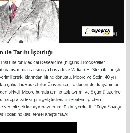
 ile Tarihi İşbirliği
 Institute for Medical Research’e (bugünkü Rockefeller
boratuvarında çalışmaya başladı ve William H. Stein ile tanıştı.
erimli ortaklıklarından birine dönüştü. Moore ve Stein, 40 yılı
kte çalıştılar.Rockefeller Üniversitesi, o dönemde dünyanın en
den biriydi. Moore burada amino asit ayrımı ve ölçümü üzerine
matografisi tekniğini geliştirdiler. Bu yöntem, protein
 ve verimli şekilde ayırmayı mümkün kılıyordu. II. Dünya Savaşı
asıl odak noktası temel araştırmaydı.