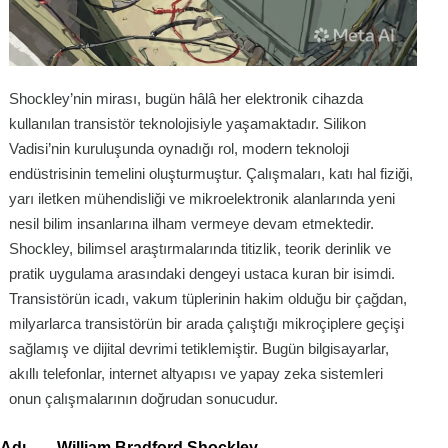
Shockley’nin mirası, bugün hâlâ her elektronik cihazda
kullanılan transistör teknolojisiyle yaşamaktadır. Silikon
Vadisi’nin kuruluşunda oynadığı rol, modern teknoloji
endüstrisinin temelini oluşturmuştur. Çalışmaları, katı hal fiziği,
yarı iletken mühendisliği ve mikroelektronik alanlarında yeni
nesil bilim insanlarına ilham vermeye devam etmektedir.
Shockley, bilimsel araştırmalarında titizlik, teorik derinlik ve
pratik uygulama arasındaki dengeyi ustaca kuran bir isimdi.
Transistörün icadı, vakum tüplerinin hakim olduğu bir çağdan,
milyarlarca transistörün bir arada çalıştığı mikroçiplere geçişi
sağlamış ve dijital devrimi tetiklemiştir. Bugün bilgisayarlar,
akıllı telefonlar, internet altyapısı ve yapay zeka sistemleri
onun çalışmalarının doğrudan sonucudur.
Adı
William Bradford Shockley