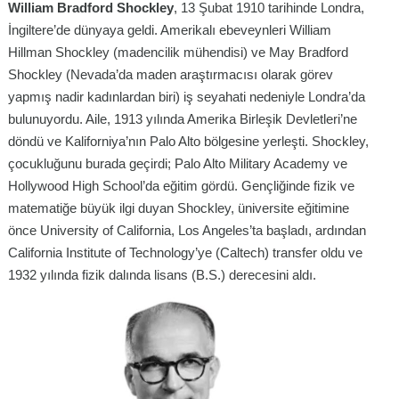
William Bradford Shockley
, 13 Şubat 1910 tarihinde Londra,
İngiltere’de dünyaya geldi. Amerikalı ebeveynleri William
Hillman Shockley (madencilik mühendisi) ve May Bradford
Shockley (Nevada’da maden araştırmacısı olarak görev
yapmış nadir kadınlardan biri) iş seyahati nedeniyle Londra’da
bulunuyordu. Aile, 1913 yılında Amerika Birleşik Devletleri’ne
döndü ve Kaliforniya’nın Palo Alto bölgesine yerleşti. Shockley,
çocukluğunu burada geçirdi; Palo Alto Military Academy ve
Hollywood High School’da eğitim gördü. Gençliğinde fizik ve
matematiğe büyük ilgi duyan Shockley, üniversite eğitimine
önce University of California, Los Angeles’ta başladı, ardından
California Institute of Technology’ye (Caltech) transfer oldu ve
1932 yılında fizik dalında lisans (B.S.) derecesini aldı.