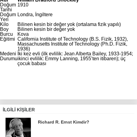
Doğum
1910
Tarihi
Doğum
Londra, İngiltere
Yeri
Kilo
Bilinen kesin bir değer yok (ortalama fizik yapılı)
Boy
Bilinen kesin bir değer yok
Burcu
Kova
Eğitimi
California Institute of Technology (B.S. Fizik, 1932),
Massachusetts Institute of Technology (Ph.D. Fizik,
1936)
Medeni
İki kez evli (ilk evlilik: Jean Alberta Bailey, 1933-1954;
Durumu
ikinci evlilik: Emmy Lanning, 1955’ten itibaren); üç
çocuk babası
İLGILI KIŞILER
Richard R. Ernst Kimdir?