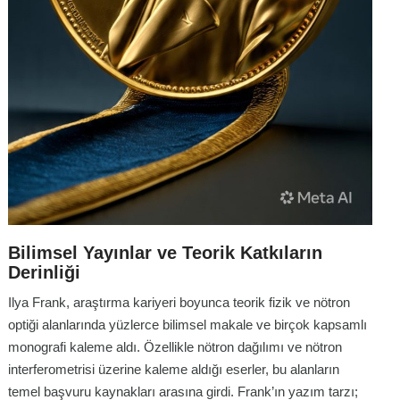
Bilimsel Yayınlar ve Teorik Katkıların
Derinliği
Ilya Frank, araştırma kariyeri boyunca teorik fizik ve nötron
optiği alanlarında yüzlerce bilimsel makale ve birçok kapsamlı
monografi kaleme aldı. Özellikle nötron dağılımı ve nötron
interferometrisi üzerine kaleme aldığı eserler, bu alanların
temel başvuru kaynakları arasına girdi. Frank’ın yazım tarzı;