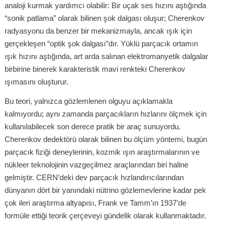
analoji kurmak yardımcı olabilir: Bir uçak ses hızını aştığında
“sonik patlama” olarak bilinen şok dalgası oluşur; Cherenkov
radyasyonu da benzer bir mekanizmayla, ancak ışık için
gerçekleşen “optik şok dalgası”dır. Yüklü parçacık ortamın
ışık hızını aştığında, art arda salınan elektromanyetik dalgalar
birbirine binerek karakteristik mavi renkteki Cherenkov
ışımasını oluşturur.
Bu teori, yalnızca gözlemlenen olguyu açıklamakla
kalmıyordu; aynı zamanda parçacıkların hızlarını ölçmek için
kullanılabilecek son derece pratik bir araç sunuyordu.
Cherenkov dedektörü olarak bilinen bu ölçüm yöntemi, bugün
parçacık fiziği deneylerinin, kozmik ışın araştırmalarının ve
nükleer teknolojinin vazgeçilmez araçlarından biri haline
gelmiştir. CERN’deki dev parçacık hızlandırıcılarından
dünyanın dört bir yanındaki nütrino gözlemevlerine kadar pek
çok ileri araştırma altyapısı, Frank ve Tamm’ın 1937’de
formüle ettiği teorik çerçeveyi gündelik olarak kullanmaktadır.