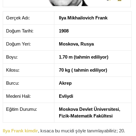
Gerçek Adı:
Ilya Mikhailovich Frank
Doğum Tarihi:
1908
Doğum Yeri:
Moskova, Rusya
Boyu:
1.70 m (tahmin ediliyor)
Kilosu:
70 kg ( tahmin ediliyor)
Burcu:
Akrep
Medeni Hali:
Evliydi
Eğitim Durumu:
Moskova Devlet Üniversitesi,
Fizik-Matematik Fakültesi
Ilya Frank kimdir
, kısaca bu mucidi şöyle tanımlayabiliriz; 20.