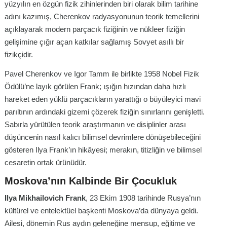
yüzyılın en özgün fizik zihinlerinden biri olarak bilim tarihine
adını kazımış, Cherenkov radyasyonunun teorik temellerini
açıklayarak modern parçacık fiziğinin ve nükleer fiziğin
gelişimine çığır açan katkılar sağlamış Sovyet asıllı bir
fizikçidir.
Pavel Cherenkov ve Igor Tamm ile birlikte 1958 Nobel Fizik
Ödülü’ne layık görülen Frank; ışığın hızından daha hızlı
hareket eden yüklü parçacıkların yarattığı o büyüleyici mavi
parıltının ardındaki gizemi çözerek fiziğin sınırlarını genişletti.
Sabırla yürütülen teorik araştırmanın ve disiplinler arası
düşüncenin nasıl kalıcı bilimsel devrimlere dönüşebileceğini
gösteren Ilya Frank’ın hikâyesi; merakın, titizliğin ve bilimsel
cesaretin ortak ürünüdür.
Moskova’nın Kalbinde Bir Çocukluk
Ilya Mikhailovich Frank
, 23 Ekim 1908 tarihinde Rusya’nın
kültürel ve entelektüel başkenti Moskova’da dünyaya geldi.
Ailesi, dönemin Rus aydın geleneğine mensup, eğitime ve