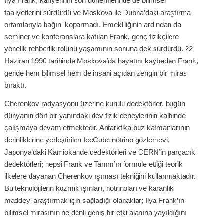
Ilya Frank, kariyerinin son dönemlerinde de bilimsel
faaliyetlerini sürdürdü ve Moskova ile Dubna’daki araştırma
ortamlarıyla bağını koparmadı. Emekliliğinin ardından da
seminer ve konferanslara katılan Frank, genç fizikçilere
yönelik rehberlik rolünü yaşamının sonuna dek sürdürdü. 22
Haziran 1990 tarihinde Moskova’da hayatını kaybeden Frank,
geride hem bilimsel hem de insani açıdan zengin bir miras
bıraktı.
Cherenkov radyasyonu üzerine kurulu dedektörler, bugün
dünyanın dört bir yanındaki dev fizik deneylerinin kalbinde
çalışmaya devam etmektedir. Antarktika buz katmanlarının
derinliklerine yerleştirilen IceCube nötrino gözlemevi,
Japonya’daki Kamiokande dedektörleri ve CERN’in parçacık
dedektörleri; hepsi Frank ve Tamm’ın formüle ettiği teorik
ilkelere dayanan Cherenkov ışıması tekniğini kullanmaktadır.
Bu teknolojilerin kozmik ışınları, nötrinoları ve karanlık
maddeyi araştırmak için sağladığı olanaklar; Ilya Frank’ın
bilimsel mirasının ne denli geniş bir etki alanına yayıldığını