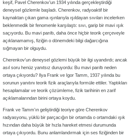
keşif, Pavel Cherenkov’un 1934 yılında gerçekleştirdiği
deneysel gözlemle başladı. Cherenkov, radyoaktif bir
kaynaktan çıkan gama ışınlarıyla ışıldayan sıvıları incelerken
beklenmedik bir fenomenle karşılaştı: sıvı, garip bir mavi ışık
saçıyordu. Bu mavi parıltı, daha önce hiçbir teorik çerçeveyle
açıklanamamış, fiziğin o dönemdeki bilgi dağarcığına
sığmayan bir olguydu.
Cherenkov’un deneysel gözlemi büyük bir ilgi uyandırdı; ancak
asıl soru henüz yanıtsız duruyordu: Bu mavi parıltı neden
ortaya çıkıyordu? Ilya Frank ve Igor Tamm, 1937 yılında bu
sorunun yanıtını teorik fizik araçlarıyla formüle ettiler. Yaptıkları
hesaplamalar ve teorik çözümleme, fizik tarihinin en zarif
açıklamalarından birini ortaya koydu.
Frank ve Tamm’ın geliştirdiği teoriye göre Cherenkov
radyasyonu, yüklü bir parçacığın bir ortamda o ortamdaki ışık
hızından daha büyük bir hızla hareket etmesi durumunda
ortaya çıkıyordu. Bunu anlamlandırmak için ses fiziğinden bir