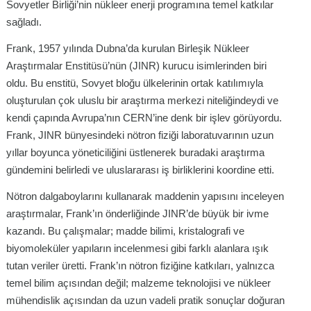
Sovyetler Birliği’nin nükleer enerji programına temel katkılar
sağladı.
Frank, 1957 yılında Dubna’da kurulan Birleşik Nükleer
Araştırmalar Enstitüsü’nün (JINR) kurucu isimlerinden biri
oldu. Bu enstitü, Sovyet bloğu ülkelerinin ortak katılımıyla
oluşturulan çok uluslu bir araştırma merkezi niteliğindeydi ve
kendi çapında Avrupa’nın CERN’ine denk bir işlev görüyordu.
Frank, JINR bünyesindeki nötron fiziği laboratuvarının uzun
yıllar boyunca yöneticiliğini üstlenerek buradaki araştırma
gündemini belirledi ve uluslararası iş birliklerini koordine etti.
Nötron dalgaboylarını kullanarak maddenin yapısını inceleyen
araştırmalar, Frank’ın önderliğinde JINR’de büyük bir ivme
kazandı. Bu çalışmalar; madde bilimi, kristalografi ve
biyomoleküler yapıların incelenmesi gibi farklı alanlara ışık
tutan veriler üretti. Frank’ın nötron fiziğine katkıları, yalnızca
temel bilim açısından değil; malzeme teknolojisi ve nükleer
mühendislik açısından da uzun vadeli pratik sonuçlar doğuran