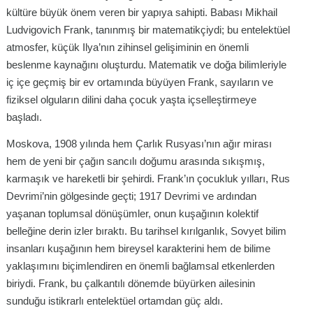
kültüre büyük önem veren bir yapıya sahipti. Babası Mikhail
Ludvigovich Frank, tanınmış bir matematikçiydi; bu entelektüel
atmosfer, küçük Ilya’nın zihinsel gelişiminin en önemli
beslenme kaynağını oluşturdu. Matematik ve doğa bilimleriyle
iç içe geçmiş bir ev ortamında büyüyen Frank, sayıların ve
fiziksel olguların dilini daha çocuk yaşta içselleştirmeye
başladı.
Moskova, 1908 yılında hem Çarlık Rusyası’nın ağır mirası
hem de yeni bir çağın sancılı doğumu arasında sıkışmış,
karmaşık ve hareketli bir şehirdi. Frank’ın çocukluk yılları, Rus
Devrimi’nin gölgesinde geçti; 1917 Devrimi ve ardından
yaşanan toplumsal dönüşümler, onun kuşağının kolektif
belleğine derin izler bıraktı. Bu tarihsel kırılganlık, Sovyet bilim
insanları kuşağının hem bireysel karakterini hem de bilime
yaklaşımını biçimlendiren en önemli bağlamsal etkenlerden
biriydi. Frank, bu çalkantılı dönemde büyürken ailesinin
sunduğu istikrarlı entelektüel ortamdan güç aldı.