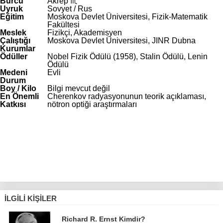
Burcu
Akrep ♏
Uyruk
Sovyet / Rus
Eğitim
Moskova Devlet Üniversitesi, Fizik-Matematik
Fakültesi
Meslek
Fizikçi, Akademisyen
Çalıştığı
Moskova Devlet Üniversitesi, JINR Dubna
Kurumlar
Ödüller
Nobel Fizik Ödülü (1958), Stalin Ödülü, Lenin
Ödülü
Medeni
Evli
Durum
Boy / Kilo
Bilgi mevcut değil
En Önemli
Cherenkov radyasyonunun teorik açıklaması,
Katkısı
nötron optiği araştırmaları
İLGILI KIŞILER
Richard R. Ernst Kimdir?