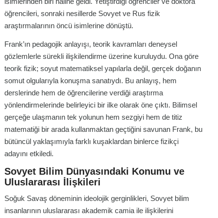
isimlerinden biri haline geldi. Yetiştirdiği öğrenciler ve doktora
öğrencileri, sonraki nesillerde Sovyet ve Rus fizik
araştırmalarının öncü isimlerine dönüştü.
Frank’ın pedagojik anlayışı, teorik kavramları deneysel
gözlemlerle sürekli ilişkilendirme üzerine kuruluydu. Ona göre
teorik fizik; soyut matematiksel yapılarla değil, gerçek doğanın
somut olgularıyla konuşma sanatıydı. Bu anlayış, hem
derslerinde hem de öğrencilerine verdiği araştırma
yönlendirmelerinde belirleyici bir ilke olarak öne çıktı. Bilimsel
gerçeğe ulaşmanın tek yolunun hem sezgiyi hem de titiz
matematiği bir arada kullanmaktan geçtiğini savunan Frank, bu
bütüncül yaklaşımıyla farklı kuşaklardan binlerce fizikçi
adayını etkiledi.
Sovyet Bilim Dünyasındaki Konumu ve
Uluslararası İlişkileri
Soğuk Savaş döneminin ideolojik gerginlikleri, Sovyet bilim
insanlarının uluslararası akademik camia ile ilişkilerini