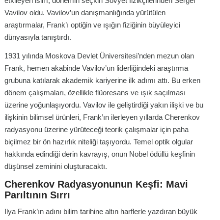
etkileyen isim, dönemin seçkin Sovyet fizikçilerinden Sergei
Vavilov oldu. Vavilov’un danışmanlığında yürütülen
araştırmalar, Frank’ı optiğin ve ışığın fiziğinin büyüleyici
dünyasıyla tanıştırdı.
1931 yılında Moskova Devlet Üniversitesi’nden mezun olan
Frank, hemen akabinde Vavilov’un liderliğindeki araştırma
grubuna katılarak akademik kariyerine ilk adımı attı. Bu erken
dönem çalışmaları, özellikle flüoresans ve ışık saçılması
üzerine yoğunlaşıyordu. Vavilov ile geliştirdiği yakın ilişki ve bu
ilişkinin bilimsel ürünleri, Frank’ın ilerleyen yıllarda Cherenkov
radyasyonu üzerine yürüteceği teorik çalışmalar için paha
biçilmez bir ön hazırlık niteliği taşıyordu. Temel optik olgular
hakkında edindiği derin kavrayış, onun Nobel ödüllü keşfinin
düşünsel zeminini oluşturacaktı.
Cherenkov Radyasyonunun Keşfi: Mavi
Parıltının Sırrı
Ilya Frank’ın adını bilim tarihine altın harflerle yazdıran büyük