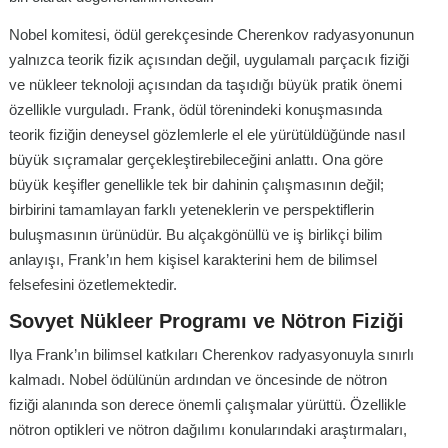
Nobel komitesi, ödül gerekçesinde Cherenkov radyasyonunun
yalnızca teorik fizik açısından değil, uygulamalı parçacık fiziği
ve nükleer teknoloji açısından da taşıdığı büyük pratik önemi
özellikle vurguladı. Frank, ödül törenindeki konuşmasında
teorik fiziğin deneysel gözlemlerle el ele yürütüldüğünde nasıl
büyük sıçramalar gerçekleştirebileceğini anlattı. Ona göre
büyük keşifler genellikle tek bir dahinin çalışmasının değil;
birbirini tamamlayan farklı yeteneklerin ve perspektiflerin
buluşmasının ürünüdür. Bu alçakgönüllü ve iş birlikçi bilim
anlayışı, Frank’ın hem kişisel karakterini hem de bilimsel
felsefesini özetlemektedir.
Sovyet Nükleer Programı ve Nötron Fiziği
Ilya Frank’ın bilimsel katkıları Cherenkov radyasyonuyla sınırlı
kalmadı. Nobel ödülünün ardından ve öncesinde de nötron
fiziği alanında son derece önemli çalışmalar yürüttü. Özellikle
nötron optikleri ve nötron dağılımı konularındaki araştırmaları,