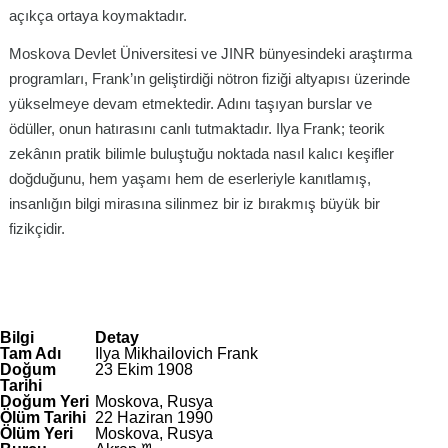
açıkça ortaya koymaktadır.
Moskova Devlet Üniversitesi ve JINR bünyesindeki araştırma
programları, Frank’ın geliştirdiği nötron fiziği altyapısı üzerinde
yükselmeye devam etmektedir. Adını taşıyan burslar ve
ödüller, onun hatırasını canlı tutmaktadır. Ilya Frank; teorik
zekânın pratik bilimle buluştuğu noktada nasıl kalıcı keşifler
doğduğunu, hem yaşamı hem de eserleriyle kanıtlamış,
insanlığın bilgi mirasına silinmez bir iz bırakmış büyük bir
fizikçidir.
Bilgi
Detay
Tam Adı
Ilya Mikhailovich Frank
Doğum
23 Ekim 1908
Tarihi
Doğum Yeri
Moskova, Rusya
Ölüm Tarihi
22 Haziran 1990
Ölüm Yeri
Moskova, Rusya