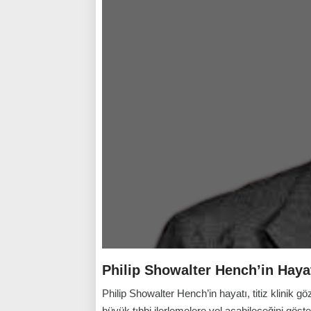
Philip Showalter Hench’in Haya
Philip Showalter Hench’in hayatı, titiz klinik gözl
büyük tıbbi ilerlemelere yol açabileceğini göster