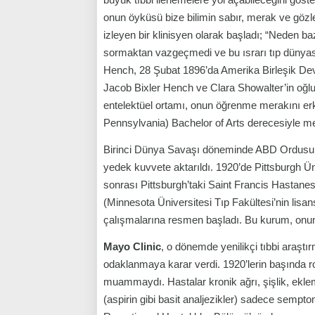
onun öyküsü bize bilimin sabır, merak ve gözle
izleyen bir klinisyen olarak başladı; “Neden 
sormaktan vazgeçmedi ve bu ısrarı tıp dünyası
Hench, 28 Şubat 1896’da Amerika Birleşik Devl
Jacob Bixler Hench ve Clara Showalter’in oğlu 
entelektüel ortamı, onun öğrenme merakını erk
Pennsylvania) Bachelor of Arts derecesiyle m
Birinci Dünya Savaşı döneminde ABD Ordusu Tı
yedek kuvvete aktarıldı. 1920’de Pittsburgh Ün
sonrası Pittsburgh’taki Saint Francis Hastanesi
(Minnesota Üniversitesi Tıp Fakültesi’nin lisan
çalışmalarına resmen başladı. Bu kurum, onun k
Mayo Clinic
, o dönemde yenilikçi tıbbi araşt
odaklanmaya karar verdi. 1920’lerin başında roma
muammaydı. Hastalar kronik ağrı, şişlik, eklem 
(aspirin gibi basit analjezikler) sadece sempt