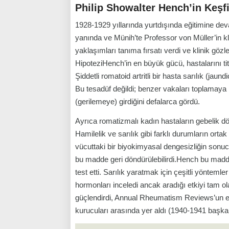
Philip Showalter Hench’in Keşf
1928-1929 yıllarında yurtdışında eğitimine dev
yanında ve Münih’te Professor von Müller’in kli
yaklaşımları tanıma fırsatı verdi ve klinik gözl
HipoteziHench’in en büyük gücü, hastalarını tit
Şiddetli romatoid artritli bir hasta sarılık (jaun
Bu tesadüf değildi; benzer vakaları toplamaya 
(gerilemeye) girdiğini defalarca gördü.
Ayrıca romatizmalı kadın hastaların gebelik 
Hamilelik ve sarılık gibi farklı durumların ortak
vücuttaki bir biyokimyasal dengesizliğin sonucu
bu madde geri döndürülebilirdi.Hench bu madde
test etti. Sarılık yaratmak için çeşitli yöntemler
hormonları inceledi ancak aradığı etkiyi tam o
güçlendirdi, Annual Rheumatism Reviews’un e
kurucuları arasında yer aldı (1940-1941 başkan