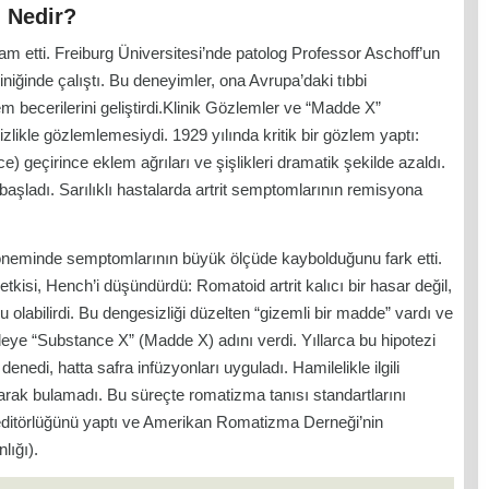
i Nedir?
am etti. Freiburg Üniversitesi’nde patolog Professor Aschoff’un
niğinde çalıştı. Bu deneyimler, ona Avrupa’daki tıbbi
em becerilerini geliştirdi.Klinik Gözlemler ve “Madde X”
izlikle gözlemlemesiydi. 1929 yılında kritik bir gözlem yaptı:
dice) geçirince eklem ağrıları ve şişlikleri dramatik şekilde azaldı.
başladı. Sarılıklı hastalarda artrit semptomlarının remisyona
döneminde semptomlarının büyük ölçüde kaybolduğunu fark etti.
 etkisi, Hench’i düşündürdü: Romatoid artrit kalıcı bir hasar değil,
 olabilirdi. Bu dengesizliği düzelten “gizemli bir madde” vardı ve
ye “Substance X” (Madde X) adını verdi. Yıllarca bu hipotezi
 denedi, hatta safra infüzyonları uyguladı. Hamilelikle ilgili
larak bulamadı. Bu süreçte romatizma tanısı standartlarını
ditörlüğünü yaptı ve Amerikan Romatizma Derneği’nin
lığı).