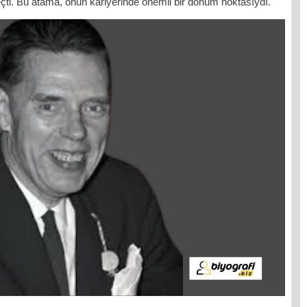
ti. Bu atama, onun kariyerinde önemli bir dönüm noktasıydı.