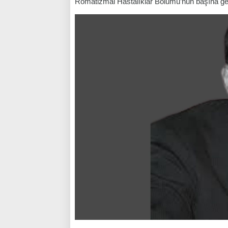
Romatizmal Hastalıklar Bölümü’nün başına geç