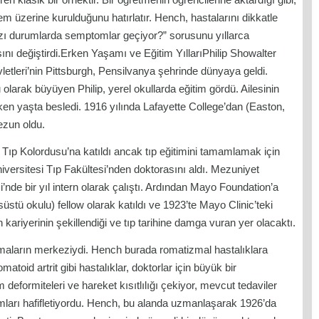
m üzerine kurulduğunu hatırlatır. Hench, hastalarını dikkatle
bazı durumlarda semptomlar geçiyor?” sorusunu yıllarca
nı değiştirdi.Erken Yaşamı ve Eğitim YıllarıPhilip Showalter
etleri’nin Pittsburgh, Pensilvanya şehrinde dünyaya geldi.
olarak büyüyen Philip, yerel okullarda eğitim gördü. Ailesinin
en yaşta besledi. 1916 yılında Lafayette College’dan (Easton,
ezun oldu.
p Kolordusu’na katıldı ancak tıp eğitimini tamamlamak için
iversitesi Tıp Fakültesi’nden doktorasını aldı. Mezuniyet
’nde bir yıl intern olarak çalıştı. Ardından Mayo Foundation’a
süstü okulu) fellow olarak katıldı ve 1923’te Mayo Clinic’teki
ariyerinin şekillendiği ve tıp tarihine damga vuran yer olacaktı.
ırmaların merkeziydi. Hench burada romatizmal hastalıklara
toid artrit gibi hastalıklar, doktorlar için büyük bir
deformiteleri ve hareket kısıtlılığı çekiyor, mevcut tedaviler
omları hafifletiyordu. Hench, bu alanda uzmanlaşarak 1926’da