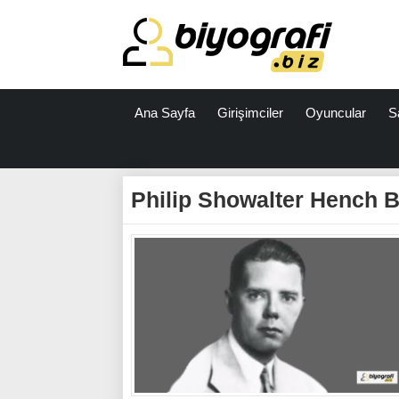
Ana Sayfa
Girişimciler
Oyuncular
S
ataşehir
escort
Philip Showalter Hench B
bodrum
escort
izmit
escort
escort
antalya
antalya
escort