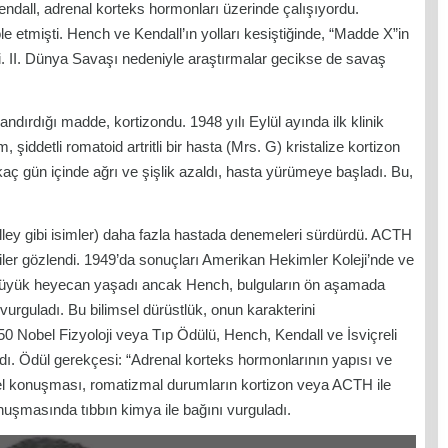
ndall, adrenal korteks hormonları üzerinde çalışıyordu.
ole etmişti. Hench ve Kendall’ın yolları kesiştiğinde, “Madde X”in
di. II. Dünya Savaşı nedeniyle araştırmalar gecikse de savaş
ndırdığı madde, kortizondu. 1948 yılı Eylül ayında ilk klinik
iddetli romatoid artritli bir hasta (Mrs. G) kristalize kortizon
aç gün içinde ağrı ve şişlik azaldı, hasta yürümeye başladı. Bu,
ey gibi isimler) daha fazla hastada denemeleri sürdürdü. ACTH
iler gözlendi. 1949’da sonuçları Amerikan Hekimler Koleji’nde ve
büyük heyecan yaşadı ancak Hench, bulguların ön aşamada
 vurguladı. Bu bilimsel dürüstlük, onun karakterini
50 Nobel Fizyoloji veya Tıp Ödülü, Hench, Kendall ve İsviçreli
ı. Ödül gerekçesi: “Adrenal korteks hormonlarının yapısı ve
n Nobel konuşması, romatizmal durumların kortizon veya ACTH ile
konuşmasında tıbbın kimya ile bağını vurguladı.