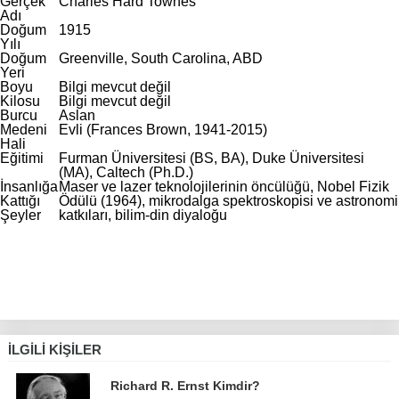
Gerçek
Charles Hard Townes
Adı
Doğum
1915
Yılı
Doğum
Greenville, South Carolina, ABD
Yeri
Boyu
Bilgi mevcut değil
Kilosu
Bilgi mevcut değil
Burcu
Aslan
Medeni
Evli (Frances Brown, 1941-2015)
Hali
Eğitimi
Furman Üniversitesi (BS, BA), Duke Üniversitesi
(MA), Caltech (Ph.D.)
İnsanlığa
Maser ve lazer teknolojilerinin öncülüğü, Nobel Fizik
Kattığı
Ödülü (1964), mikrodalga spektroskopisi ve astronomi
Şeyler
katkıları, bilim-din diyaloğu
İLGILI KIŞILER
Richard R. Ernst Kimdir?