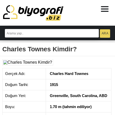
ataşehir
escort
Charles Townes Kimdir?
bodrum
escort
izmit
escort
escort
antalya
Gerçek Adı:
Charles Hard Townes
antalya
escort
Doğum Tarihi:
1915
Doğum Yeri:
Greenville, South Carolina, ABD
Boyu:
1.70 m (tahmin ediliyor)