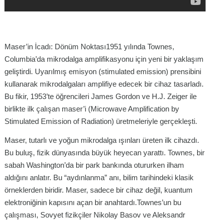
Maser’in İcadı: Dönüm Noktası1951 yılında Townes,
Columbia’da mikrodalga amplifikasyonu için yeni bir yaklaşım
geliştirdi. Uyarılmış emisyon (stimulated emission) prensibini
kullanarak mikrodalgaları amplifiye edecek bir cihaz tasarladı.
Bu fikir, 1953’te öğrencileri James Gordon ve H.J. Zeiger ile
birlikte ilk çalışan maser’i (Microwave Amplification by
Stimulated Emission of Radiation) üretmeleriyle gerçekleşti.
Maser, tutarlı ve yoğun mikrodalga ışınları üreten ilk cihazdı.
Bu buluş, fizik dünyasında büyük heyecan yarattı. Townes, bir
sabah Washington’da bir park bankında otururken ilham
aldığını anlatır. Bu “aydınlanma” anı, bilim tarihindeki klasik
örneklerden biridir. Maser, sadece bir cihaz değil, kuantum
elektroniğinin kapısını açan bir anahtardı.Townes’un bu
çalışması, Sovyet fizikçiler Nikolay Basov ve Aleksandr