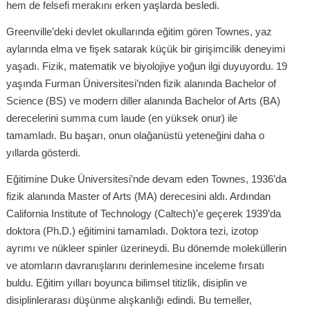
hem de felsefi merakını erken yaşlarda besledi.
Greenville’deki devlet okullarında eğitim gören Townes, yaz
aylarında elma ve fişek satarak küçük bir girişimcilik deneyimi
yaşadı. Fizik, matematik ve biyolojiye yoğun ilgi duyuyordu. 19
yaşında Furman Üniversitesi’nden fizik alanında Bachelor of
Science (BS) ve modern diller alanında Bachelor of Arts (BA)
derecelerini summa cum laude (en yüksek onur) ile
tamamladı. Bu başarı, onun olağanüstü yeteneğini daha o
yıllarda gösterdi.
Eğitimine Duke Üniversitesi’nde devam eden Townes, 1936’da
fizik alanında Master of Arts (MA) derecesini aldı. Ardından
California Institute of Technology (Caltech)’e geçerek 1939’da
doktora (Ph.D.) eğitimini tamamladı. Doktora tezi, izotop
ayrımı ve nükleer spinler üzerineydi. Bu dönemde moleküllerin
ve atomların davranışlarını derinlemesine inceleme fırsatı
buldu. Eğitim yılları boyunca bilimsel titizlik, disiplin ve
disiplinlerarası düşünme alışkanlığı edindi. Bu temeller,