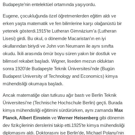
Budapeşte’nin entelektüel ortamında yaşıyordu.
Eugene, çocukluğunda özel öğretmenlerden eğitim aldı ve
erken yaşta matematik ve fen bilimlerine karşı olağanüstü bir
yetenek gösterdi.1915’te Lutheran Gimnázium’a (Lutheran
Lisesi) girdi. Bu okul, o dönemde Macaristan’ın en iyi
okullarından biriydi ve John von Neumann ile aynı sınıfta
okudu. İkili arasında ömür boyu süren yakın bir dostluk ve
bilimsel rekabet başladı. Wigner, liseden mezun olduktan
sonra 1920’de Budapeşte Teknik Üniversitesi’nde (Bugün
Budapest University of Technology and Economics) kimya
mühendisliği okumaya başladı.
Ancak matematiğe olan tutkusu ağır bastı ve Berlin Teknik
Üniversitesi’ne (Technische Hochschule Berlin) geçti. Burada
kimya mühendisliği eğitimini sürdürürken, aynı zamanda
Max
Planck, Albert Einstein
ve
Werner Heisenberg
gibi dönemin
dev fizikçilerinin derslerini takip etti.1925’te kimya mühendisliği
diplomasını aldı. Doktorasını ise Berlin’de, Michael Polanyi’nin