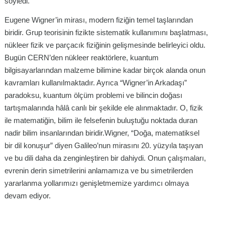
söyledi.
Eugene Wigner’in mirası, modern fiziğin temel taşlarından
biridir. Grup teorisinin fizikte sistematik kullanımını başlatması,
nükleer fizik ve parçacık fiziğinin gelişmesinde belirleyici oldu.
Bugün CERN’den nükleer reaktörlere, kuantum
bilgisayarlarından malzeme bilimine kadar birçok alanda onun
kavramları kullanılmaktadır. Ayrıca “Wigner’in Arkadaşı”
paradoksu, kuantum ölçüm problemi ve bilincin doğası
tartışmalarında hâlâ canlı bir şekilde ele alınmaktadır. O, fizik
ile matematiğin, bilim ile felsefenin buluştuğu noktada duran
nadir bilim insanlarından biridir.Wigner, “Doğa, matematiksel
bir dil konuşur” diyen Galileo’nun mirasını 20. yüzyıla taşıyan
ve bu dili daha da zenginleştiren bir dahiydi. Onun çalışmaları,
evrenin derin simetrilerini anlamamıza ve bu simetrilerden
yararlanma yollarımızı genişletmemize yardımcı olmaya
devam ediyor.