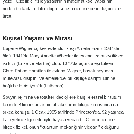
yazdı. Özellikle “fizik yasalarının matematiksel yapısının
neden bu kadar etkili olduğu” sorusu üzerine derin düşünceler
üretti.
Kişisel Yaşamı ve Mirası
Eugene Wigner üç kez evlendi. İlk eşi Amelia Frank 1937’de
öldü. 1941’de Mary Annette Wheeler ile evlendi ve bu evlilikten
iki kızı (Erika ve Martha) oldu. 1979’da üçüncü eşi Eileen
Clare-Patton Hamilton ile evlendi.Wigner, hayatı boyunca
mütevazı, disiplinli ve entelektüel bir kişiliğe sahipti. Dinine
bağlı bir Hıristiyan’dı (Lutheran).
Sovyet rejimine ve totaliter ideolojilere karşı eleştirel bir tutum
takındı. Bilim insanlarının ahlaki sorumluluğu konusunda da
sıkça konuştu.1 Ocak 1995 tarihinde Princeton’da, 92 yaşında
kalp yetmezliği nedeniyle hayata veda etti. Ölümü üzerine
birçok fizikçi, onun “kuantum mekaniğinin vicdanı” olduğunu