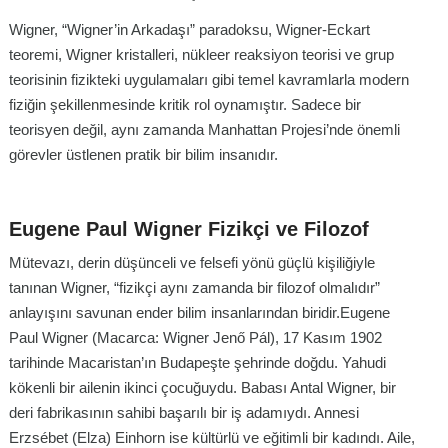
Wigner, “Wigner’in Arkadaşı” paradoksu, Wigner-Eckart
teoremi, Wigner kristalleri, nükleer reaksiyon teorisi ve grup
teorisinin fizikteki uygulamaları gibi temel kavramlarla modern
fiziğin şekillenmesinde kritik rol oynamıştır. Sadece bir
teorisyen değil, aynı zamanda Manhattan Projesi’nde önemli
görevler üstlenen pratik bir bilim insanıdır.
Eugene Paul Wigner Fizikçi ve Filozof
Mütevazı, derin düşünceli ve felsefi yönü güçlü kişiliğiyle
tanınan Wigner, “fizikçi aynı zamanda bir filozof olmalıdır”
anlayışını savunan ender bilim insanlarından biridir.Eugene
Paul Wigner (Macarca: Wigner Jenő Pál), 17 Kasım 1902
tarihinde Macaristan’ın Budapeşte şehrinde doğdu. Yahudi
kökenli bir ailenin ikinci çocuğuydu. Babası Antal Wigner, bir
deri fabrikasının sahibi başarılı bir iş adamıydı. Annesi
Erzsébet (Elza) Einhorn ise kültürlü ve eğitimli bir kadındı. Aile,