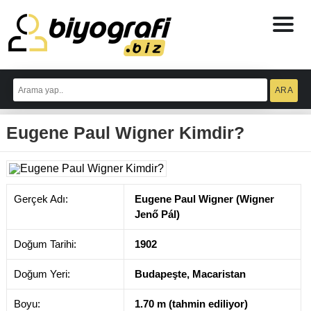
ataşehir
escort
Eugene Paul Wigner Kimdir?
bodrum
escort
izmit
escort
escort
antalya
Gerçek Adı:
Eugene Paul Wigner (Wigner
antalya
escort
Jenő Pál)
Doğum Tarihi:
1902
Doğum Yeri:
Budapeşte, Macaristan
Boyu:
1.70 m (tahmin ediliyor)