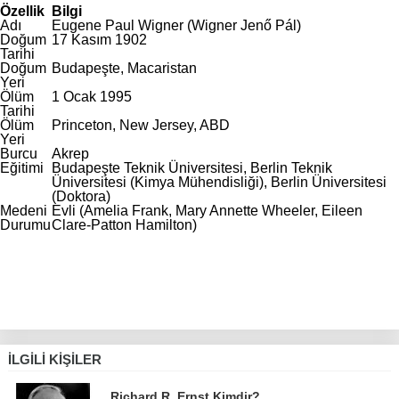
Özellik
Bilgi
Adı
Eugene Paul Wigner (Wigner Jenő Pál)
Doğum
17 Kasım 1902
Tarihi
Doğum
Budapeşte, Macaristan
Yeri
Ölüm
1 Ocak 1995
Tarihi
Ölüm
Princeton, New Jersey, ABD
Yeri
Burcu
Akrep
Eğitimi
Budapeşte Teknik Üniversitesi, Berlin Teknik
Üniversitesi (Kimya Mühendisliği), Berlin Üniversitesi
(Doktora)
Medeni
Evli (Amelia Frank, Mary Annette Wheeler, Eileen
Durumu
Clare-Patton Hamilton)
İLGILI KIŞILER
Richard R. Ernst Kimdir?