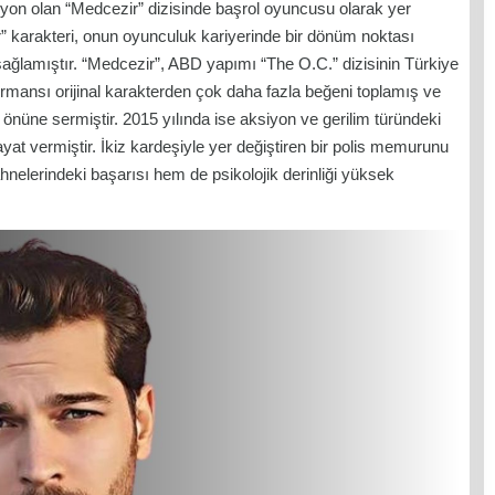
iyon olan “Medcezir” dizisinde başrol oyuncusu olarak yer
r” karakteri, onun oyunculuk kariyerinde bir dönüm noktası
 sağlamıştır. “Medcezir”, ABD yapımı “The O.C.” dizisinin Türkiye
mansı orijinal karakterden çok daha fazla beğeni toplamış ve
önüne sermiştir. 2015 yılında ise aksiyon ve gerilim türündeki
yat vermiştir. İkiz kardeşiyle yer değiştiren bir polis memurunu
hnelerindeki başarısı hem de psikolojik derinliği yüksek