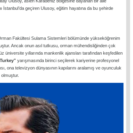
atay Ulusoy, aslen Karadeniz bölgesine dayanan bir aile
nı İstanbul’da geçiren Ulusoy, eğitim hayatına da bu şehirde
si Orman Fakültesi Sulama Sistemleri bölümünde yükseköğrenim
tur. Ancak onun asıl tutkusu, orman mühendisliğinden çok
 üniversite yıllarında mankenlik ajansları tarafından keşfedilen
 Turkey”
yarışmasında birinci seçilerek kariyerine profesyonel
ısı, ona televizyon dünyasının kapılarını aralamış ve oyunculuk
 olmuştur.