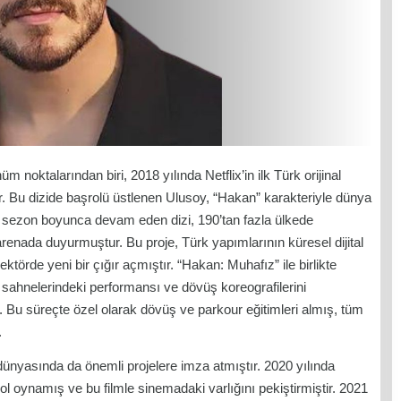
noktalarından biri, 2018 yılında Netflix’in ilk Türk orijinal
ir. Bu dizide başrolü üstlenen Ulusoy, “Hakan” karakteriyle dünya
rt sezon boyunca devam eden dizi, 190’tan fazla ülkede
renada duyurmuştur. Bu proje, Türk yapımlarının küresel dijital
törde yeni bir çığır açmıştır. “Hakan: Muhafız” ile birlikte
 sahnelerindeki performansı ve dövüş koreografilerini
r. Bu süreçte özel olarak dövüş ve parkour eğitimleri almış, tüm
.
nyasında da önemli projelere imza atmıştır. 2020 yılında
ol oynamış ve bu filmle sinemadaki varlığını pekiştirmiştir. 2021