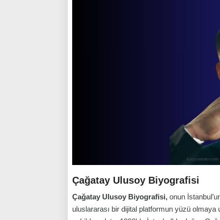
Çağatay Ulusoy Biyografisi
Çağatay Ulusoy Biyografisi,
onun İstanbul’u
uluslararası bir dijital platformun yüzü olmaya 