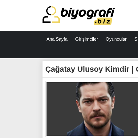
Ana Sayfa
Girişimciler
Oyuncular
S
ataşehir
escort
Çağatay Ulusoy Kimdir | 
bodrum
escort
izmit
escort
escort
antalya
antalya
escort