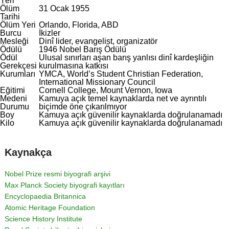
Yeri
Ölüm
31 Ocak 1955
Tarihi
Ölüm Yeri
Orlando, Florida, ABD
Burcu
İkizler
Mesleği
Dinî lider, evangelist, organizatör
Ödülü
1946 Nobel Barış Ödülü
Ödül
Ulusal sınırları aşan barış yanlısı dinî kardeşliğin
Gerekçesi
kurulmasına katkısı
Kurumları
YMCA, World’s Student Christian Federation,
International Missionary Council
Eğitimi
Cornell College, Mount Vernon, Iowa
Medeni
Kamuya açık temel kaynaklarda net ve ayrıntılı
Durumu
biçimde öne çıkarılmıyor
Boy
Kamuya açık güvenilir kaynaklarda doğrulanamadı
Kilo
Kamuya açık güvenilir kaynaklarda doğrulanamadı
Kaynakça
Nobel Prize resmi biyografi arşivi
Max Planck Society biyografi kayıtları
Encyclopaedia Britannica
Atomic Heritage Foundation
Science History Institute