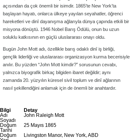
açısından da çok önemli bir isimdir. 1865’te New York’ta
başlayan hayatı, onlarca ülkeye yayılan seyahatler, öğrenci
hareketleri ve dinî dayanışma ağlarıyla dünya çapında etkili bir
misyona dönüştü. 1946 Nobel Barış Ödülü, onun bu uzun
soluklu katkısının en güçlü uluslararası onayı oldu.
Bugün John Mott adı, özellikle barış odaklı dinî iş birliği,
gençlik liderliği ve uluslararası organizasyon kurma becerisiyle
anılır. Bu yüzden “John Mott kimdir?” sorusunun cevabı,
yalnızca biyografik birkaç bilgiden ibaret değildir; aynı
zamanda 20. yüzyılın küresel sivil toplum ve dinî ağlarının
nasıl şekillendiğini anlamak için de önemli bir anahtardır.
Bilgi
Detay
Adı
John Raleigh Mott
Soyadı
Doğum
25 Mayıs 1865
Tarihi
Doğum
Livingston Manor, New York, ABD