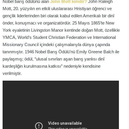
Nobel barış ödülünü alan
John Mott kimdir?
John Raleigh
Mott, 20. yüzyılın en etkili uluslararası Hristiyan öğrenci ve
gençlik liderlerinden biri olarak kabul edilen Amerikalı bir dinî
önder, konuşmacı ve organizatördür. 25 Mayıs 1865’te New
York eyaletinin Livingston Manor kentinde doğan Mott, özellikle
YMCA, World’s Student Christian Federation ve International
Missionary Council içindeki çalışmalarıyla dünya çapında
tanınmıştır. 1946 Nobel Barış Ödülü’nü Emily Greene Balch ile
paylaşmış; ödül, “ulusal sınırları aşan barış yanlısı dinî
kardeşliğin kurulmasına katkısı” nedeniyle kendisine
verilmiştir.