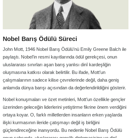
Nobel Barış Ödülü Süreci
John Mott, 1946 Nobel Barış Ödülü’nü Emily Greene Balch ile
paylaştı. Nobel’in resmi kayıtlarında ödül gerekçesi, onun
uluslararası sınırları aşan barış yanlısı dinî kardeşliğin
oluşmasına katkısı olarak belirtilir. Bu ifade, Mott’un
çalışmalarının sadece kilise çevrelerinde değil, daha geniş
anlamda dünya barışı açısından da değerlendirildiğini gösterir.
Nobel konuşmaları ve özet metinleri, Mott’un özellikle gençler
üzerinden geleceğin liderlerini yetiştirme fikrine önem verdiğini
ortaya koyar. O, farklı milletlerden insanların erken yaşlarda
ilişki kurmasının ileride çatışmayı değil iş birliğini
güçlendireceğine inanıyordu. Bu nedenle Nobel Barış Ödülü
onun şahsında, uluslararası gençlik diplomasisine ve dinî-