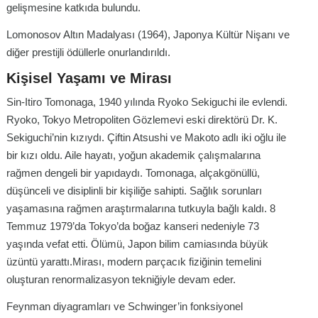
gelişmesine katkıda bulundu.
Lomonosov Altın Madalyası (1964), Japonya Kültür Nişanı ve
diğer prestijli ödüllerle onurlandırıldı.
Kişisel Yaşamı ve Mirası
Sin-Itiro Tomonaga, 1940 yılında Ryoko Sekiguchi ile evlendi.
Ryoko, Tokyo Metropoliten Gözlemevi eski direktörü Dr. K.
Sekiguchi’nin kızıydı. Çiftin Atsushi ve Makoto adlı iki oğlu ile
bir kızı oldu. Aile hayatı, yoğun akademik çalışmalarına
rağmen dengeli bir yapıdaydı. Tomonaga, alçakgönüllü,
düşünceli ve disiplinli bir kişiliğe sahipti. Sağlık sorunları
yaşamasına rağmen araştırmalarına tutkuyla bağlı kaldı. 8
Temmuz 1979’da Tokyo’da boğaz kanseri nedeniyle 73
yaşında vefat etti. Ölümü, Japon bilim camiasında büyük
üzüntü yarattı.Mirası, modern parçacık fiziğinin temelini
oluşturan renormalizasyon tekniğiyle devam eder.
Feynman diyagramları ve Schwinger’in fonksiyonel