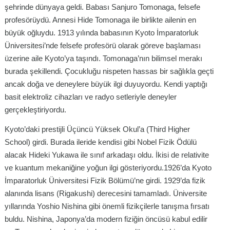
şehrinde dünyaya geldi. Babası Sanjuro Tomonaga, felsefe
profesörüydü. Annesi Hide Tomonaga ile birlikte ailenin en
büyük oğluydu. 1913 yılında babasının Kyoto İmparatorluk
Üniversitesi’nde felsefe profesörü olarak göreve başlaması
üzerine aile Kyoto’ya taşındı. Tomonaga’nın bilimsel merakı
burada şekillendi. Çocukluğu nispeten hassas bir sağlıkla geçti
ancak doğa ve deneylere büyük ilgi duyuyordu. Kendi yaptığı
basit elektroliz cihazları ve radyo setleriyle deneyler
gerçekleştiriyordu.
Kyoto’daki prestijli Üçüncü Yüksek Okul’a (Third Higher
School) girdi. Burada ileride kendisi gibi Nobel Fizik Ödülü
alacak Hideki Yukawa ile sınıf arkadaşı oldu. İkisi de relativite
ve kuantum mekaniğine yoğun ilgi gösteriyordu.1926’da Kyoto
İmparatorluk Üniversitesi Fizik Bölümü’ne girdi. 1929’da fizik
alanında lisans (Rigakushi) derecesini tamamladı. Üniversite
yıllarında Yoshio Nishina gibi önemli fizikçilerle tanışma fırsatı
buldu. Nishina, Japonya’da modern fiziğin öncüsü kabul edilir