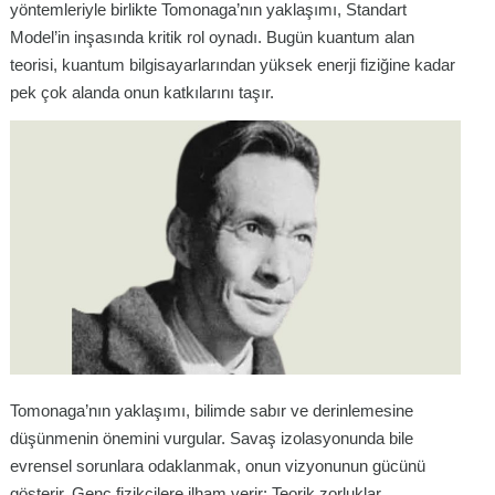
yöntemleriyle birlikte Tomonaga’nın yaklaşımı, Standart
Model’in inşasında kritik rol oynadı. Bugün kuantum alan
teorisi, kuantum bilgisayarlarından yüksek enerji fiziğine kadar
pek çok alanda onun katkılarını taşır.
Tomonaga’nın yaklaşımı, bilimde sabır ve derinlemesine
düşünmenin önemini vurgular. Savaş izolasyonunda bile
evrensel sorunlara odaklanmak, onun vizyonunun gücünü
gösterir. Genç fizikçilere ilham verir: Teorik zorluklar