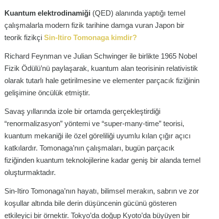
Kuantum elektrodinamiği
(QED) alanında yaptığı temel
çalışmalarla modern fizik tarihine damga vuran Japon bir
teorik fizikçi
Sin-Itiro Tomonaga kimdir?
Richard Feynman ve Julian Schwinger ile birlikte 1965 Nobel
Fizik Ödülü’nü paylaşarak, kuantum alan teorisinin relativistik
olarak tutarlı hale getirilmesine ve elementer parçacık fiziğinin
gelişimine öncülük etmiştir.
Savaş yıllarında izole bir ortamda gerçekleştirdiği
“renormalizasyon” yöntemi ve “super-many-time” teorisi,
kuantum mekaniği ile özel göreliliği uyumlu kılan çığır açıcı
katkılardır. Tomonaga’nın çalışmaları, bugün parçacık
fiziğinden kuantum teknolojilerine kadar geniş bir alanda temel
oluşturmaktadır.
Sin-Itiro Tomonaga’nın hayatı, bilimsel merakın, sabrın ve zor
koşullar altında bile derin düşüncenin gücünü gösteren
etkileyici bir örnektir. Tokyo’da doğup Kyoto’da büyüyen bir