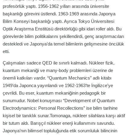
profesörlük yaptı. 1956-1962 yılları arasında üniversite
başkanlığı görevini üstlendi. 1963-1969 arasında Japonya
Bilim Konseyi başkanlığı yaptı. Ayrıca Tokyo Üniversitesi
Optik Araştırma Enstitüsü direktörlüğü gibi idari roller aldı. Bu
görevlerde bilim politikalarını şekillendirdi, genç araştırmacıları
destekledi ve Japonya’da temel bilimlerin gelişmesine öncülük
etti.
Çalışmaları sadece QED ile sınırlı kalmadı. Nükleer fizik,
kuantum mekaniği ve many-body problemleri üzerine de
önemli katkıları vardır. “Quantum Mechanics” adlı kitabı
1949’da Japonca yayınlandı ve 1962-1963’te İngilizce’ye
çevrildi. Bu eser, kuantum mekaniğinin pedagogik bir
sunumudur. Nobel konuşması “Development of Quantum
Electrodynamics: Personal Recollections” ise bilim tarihine
kişisel bir tanıklık sunar.Tomonaga, nükleer silahlara karşı aktif
bir tutum aldı. Barışçıl nükleer enerji kullanımını savundu.
Japonya’nın bilimsel topluluğunda etik sorumluluk bilincinin