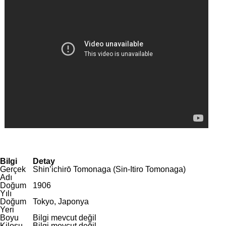
Bilgi
Detay
Gerçek
Shin’ichirō Tomonaga (Sin-Itiro Tomonaga)
Adı
Doğum
1906
Yılı
Doğum
Tokyo, Japonya
Yeri
Boyu
Bilgi mevcut değil
Kilosu
Bilgi mevcut değil