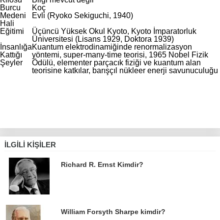
Burcu
Koç
Medeni
Evli (Ryoko Sekiguchi, 1940)
Hali
Eğitimi
Üçüncü Yüksek Okul Kyoto, Kyoto İmparatorluk
Üniversitesi (Lisans 1929, Doktora 1939)
İnsanlığa
Kuantum elektrodinamiğinde renormalizasyon
Kattığı
yöntemi, super-many-time teorisi, 1965 Nobel Fizik
Şeyler
Ödülü, elementer parçacık fiziği ve kuantum alan
teorisine katkılar, barışçıl nükleer enerji savunuculuğu
İLGILI KIŞILER
Richard R. Ernst Kimdir?
William Forsyth Sharpe kimdir?