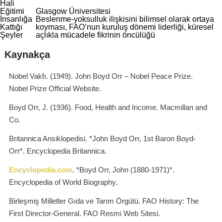
Hali
Eğitimi
Glasgow Üniversitesi
İnsanlığa
Beslenme-yoksulluk ilişkisini bilimsel olarak ortaya
Kattığı
koyması, FAO’nun kuruluş dönemi liderliği, küresel
Şeyler
açlıkla mücadele fikrinin öncülüğü
Kaynakça
Nobel Vakfı. (1949).
John Boyd Orr – Nobel Peace Prize
.
Nobel Prize Official Website.
Boyd Orr, J. (1936).
Food, Health and Income
. Macmillan and
Co.
Britannica Ansiklopedisi.
*
John Boyd Orr, 1st Baron Boyd-
Orr
*
. Encyclopedia Britannica.
Encyclopedia.com
.
*
Boyd Orr, John (1880-1971)
*
.
Encyclopedia of World Biography.
Birleşmiş Milletler Gıda ve Tarım Örgütü.
FAO History: The
First Director-General
. FAO Resmi Web Sitesi.