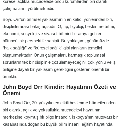
küresel açlıkla mücadelede öncü kurumlardan biri olarak
çalışmalarını yürütmektedir.
Boyd Orr’un bilimsel yaklaşımının en kalıcı yönlerinden biri,
disiplinlerarası bakış açısıdır. O, tıp, biyoloji, beslenme bilimi,
ekonomi, sosyoloji ve siyaset bilimini bir araya getiren
bütüncül bir perspektife sahipti. Bu yaklaşım, günümüzde
“halk sağlığı” ve “küresel sağlık” gibi alanların temelini
oluşturmaktadır. Onun çalışmaları, karmaşık toplumsal
sorunların tek bir disiplinle çözülemeyeceğini, çok yönlü ve iş
birliğine dayalı bir yaklaşım gerektiğini gösteren önemli bir
örnektir.
John Boyd Orr Kimdir: Hayatının Özeti ve
Önemi
John Boyd Orr, 20. yüzyılın en etkili beslenme bilimcilerinden
biri olarak, açlık ve yoksullukla mücadeleyi hayatının
merkezine koymuş bir bilge insandır. İskoçya’nın mütevazı bir
kasabasında doğan bu büyük bilim insanı, eğitim hayatında