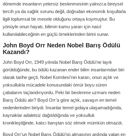
dönemde insanların yetersiz beslenmesinin yalnızca bireysel
tercih ya da sağlık sorunu değil, doğrudan ekonomik koşullarla
ilgili toplumsal bir mesele olduğunu ortaya koymuştur. Bu
yönüyle onun hayatı, bilimin kamu yararı için nasıl
kullanılabileceğinin en güçlü örneklerinden birini sunar.
John Boyd Orr Neden Nobel Barış Ödülü
Kazandı?
John Boyd Orr, 1949 yılında Nobel Barış Ödülü’ne layık
görüldüğünde, bu ödülü kazanan ender bilim insanlarından biri
olarak tarihe geçti. Nobel Komitesi’nin kararı, onun açlık ve
yoksullukla mücadele konusundaki ömür boyu süren
çabalarını taçlandırıyordu. Peki bir beslenme uzmanı neden
Barış Ödülü alır? Boyd Orr’a göre açlık, savaşın en temel
nedenlerinden biriydi. İnsanlar temel gıdaya ulaşamadığında,
kaynaklar adaletsiz dağıtıldığında ve yoksulluk
kronikleştiğinde, kalıcı barıştan söz etmek mümkün olmazdı.
Boyd Orr’un Nobel Barış Ödülü’nü almasının ardında yatan en