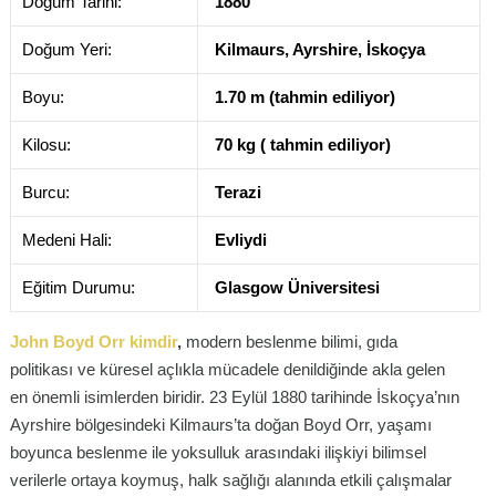
Doğum Tarihi:
1880
Doğum Yeri:
Kilmaurs, Ayrshire, İskoçya
Boyu:
1.70 m (tahmin ediliyor)
Kilosu:
70 kg ( tahmin ediliyor)
Burcu:
Terazi
Medeni Hali:
Evliydi
Eğitim Durumu:
Glasgow Üniversitesi
John Boyd Orr kimdir
,
modern beslenme bilimi, gıda
politikası ve küresel açlıkla mücadele denildiğinde akla gelen
en önemli isimlerden biridir.
23 Eylül 1880 tarihinde İskoçya’nın
Ayrshire bölgesindeki Kilmaurs’ta doğan Boyd Orr, yaşamı
boyunca beslenme ile yoksulluk arasındaki ilişkiyi bilimsel
verilerle ortaya koymuş, halk sağlığı alanında etkili çalışmalar