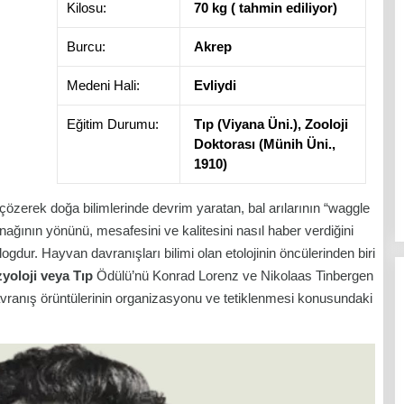
Kilosu:
70 kg ( tahmin ediliyor)
Burcu:
Akrep
Medeni Hali:
Evliydi
Eğitim Durumu:
Tıp (Viyana Üni.), Zooloji
Doktorası (Münih Üni.,
1910)
ini çözerek doğa bilimlerinde devrim yaratan, bal arılarının “waggle
ağının yönünü, mesafesini ve kalitesini nasıl haber verdiğini
gdur. Hayvan davranışları bilimi olan etolojinin öncülerinden biri
yoloji veya Tıp
Ödülü’nü Konrad Lorenz ve Nikolaas Tinbergen
davranış örüntülerinin organizasyonu ve tetiklenmesi konusundaki