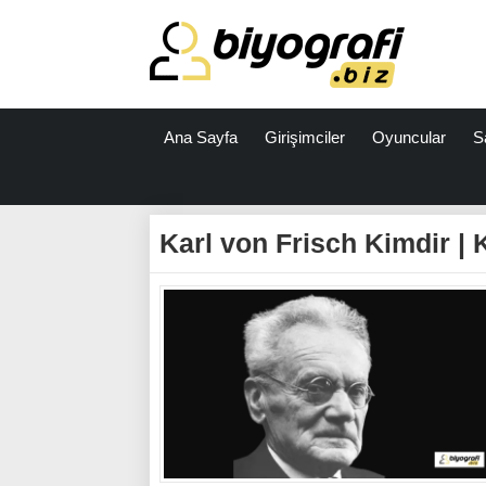
Ana Sayfa
Girişimciler
Oyuncular
S
ataşehir
escort
Karl von Frisch Kimdir | 
bodrum
escort
izmit
escort
escort
antalya
antalya
escort