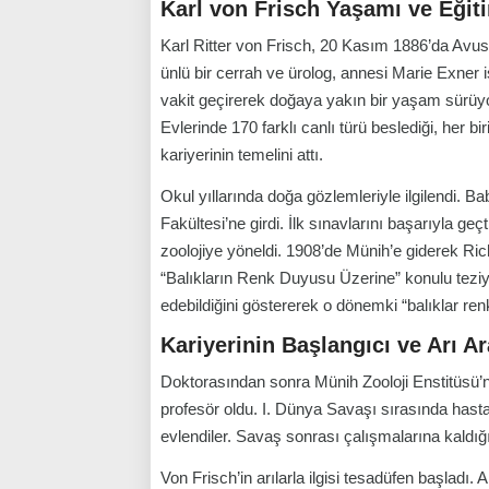
Karl von Frisch Yaşamı ve Eğit
Karl Ritter von Frisch, 20 Kasım 1886’da Avus
ünlü bir cerrah ve ürolog, annesi Marie Exner is
vakit geçirerek doğaya yakın bir yaşam sürüy
Evlerinde 170 farklı canlı türü beslediği, her bir
kariyerinin temelini attı.
Okul yıllarında doğa gözlemleriyle ilgilendi. B
Fakültesi’ne girdi. İlk sınavlarını başarıyla ge
zoolojiye yöneldi. 1908’de Münih’e giderek Ri
“Balıkların Renk Duyusu Üzerine” konulu teziyl
edebildiğini göstererek o dönemki “balıklar renk
Kariyerinin Başlangıcı ve Arı A
Doktorasından sonra Münih Zooloji Enstitüsü’
profesör oldu. I. Dünya Savaşı sırasında hast
evlendiler. Savaş sonrası çalışmalarına kaldığ
Von Frisch’in arılarla ilgisi tesadüfen başladı.