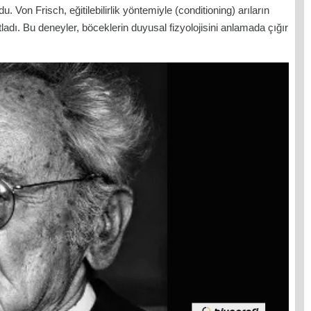
Von Frisch, eğitilebilirlik yöntemiyle (conditioning) arıların
ıtladı. Bu deneyler, böceklerin duyusal fizyolojisini anlamada çığır