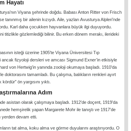
im Hayatı
turya’nın Viyana şehrinde doğdu. Babası Anton Ritter von Frisch
e tanınmış bir ailenin kızıydı. Aile, yazları Avusturya Alpleri’nde
ordu. Karl daha çocukken hayvanlara büyük ilgi duyuyordu.
ini titizlikle gözlemlediği bilinir. Bu erken dönem merakı, ilerideki
abasının isteği üzerine 1905’te Viyana Üniversitesi Tıp
çti ancak fizyoloji dersleri ve amcası Sigmund Exner’in etkisiyle
chard von Hertwig’in yanında zooloji okumaya başladı. 1910’da
e doktorasını tamamladı. Bu çalışma, balıkların renkleri ayırt
 kördür” ön yargısını yıktı.
raştırmalarına Adım
nde asistan olarak çalışmaya başladı. 1912’de doçent, 1919’da
anede hemşirelik yapan Margarete Mohr ile tanıştı ve 1917’de
ı yerden devam etti.
 Arıların tat alma, koku alma ve görme duyularını araştırıyordu. O