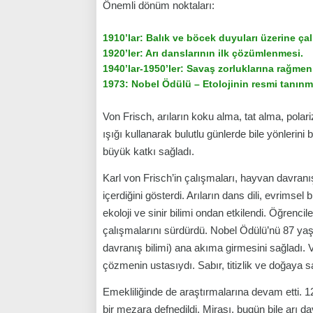
Önemli dönüm noktaları:
1910’lar: Balık ve böcek duyuları üzerine çal
1920’ler: Arı danslarının ilk çözümlenmesi.
1940’lar-1950’ler: Savaş zorluklarına rağmen
1973: Nobel Ödülü – Etolojinin resmi tanınm
Von Frisch, arıların koku alma, tat alma, polarize
ışığı kullanarak bulutlu günlerde bile yönlerini 
büyük katkı sağladı.
Karl von Frisch’in çalışmaları, hayvan davranı
içerdiğini gösterdi. Arıların dans dili, evrimsel
ekoloji ve sinir bilimi ondan etkilendi. Öğrenci
çalışmalarını sürdürdü. Nobel Ödülü’nü 87 yaşın
davranış bilimi) ana akıma girmesini sağladı. 
çözmenin ustasıydı. Sabır, titizlik ve doğaya 
Emekliliğinde de araştırmalarına devam etti. 1
bir mezara defnedildi. Mirası, bugün bile arı