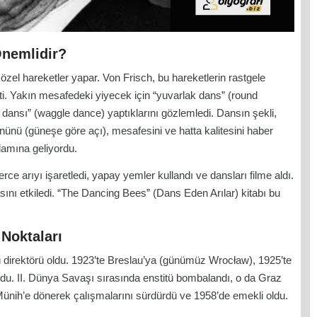
Önemlidir?
 özel hareketler yapar. Von Frisch, bu hareketlerin rastgele
etti. Yakın mesafedeki yiyecek için “yuvarlak dans” (round
dansı” (waggle dance) yaptıklarını gözlemledi. Dansın şekli,
yönünü (güneşe göre açı), mesafesini ve hatta kalitesini haber
lamına geliyordu.
rce arıyı işaretledi, yapay yemler kullandı ve dansları filme aldı.
sını etkiledi. “The Dancing Bees” (Dans Eden Arılar) kitabı bu
Noktaları
ü direktörü oldu. 1923’te Breslau’ya (günümüz Wrocław), 1925’te
du. II. Dünya Savaşı sırasında enstitü bombalandı, o da Graz
Münih’e dönerek çalışmalarını sürdürdü ve 1958’de emekli oldu.