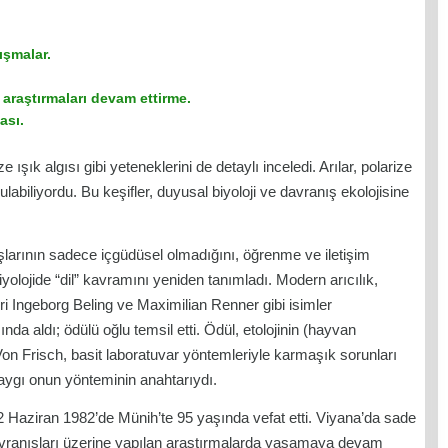
ışmalar.
 araştırmaları devam ettirme.
ası.
 ışık algısı gibi yeteneklerini de detaylı inceledi. Arılar, polarize
bulabiliyordu. Bu keşifler, duyusal biyoloji ve davranış ekolojisine
şlarının sadece içgüdüsel olmadığını, öğrenme ve iletişim
 biyolojide “dil” kavramını yeniden tanımladı. Modern arıcılık,
leri Ingeborg Beling ve Maximilian Renner gibi isimler
da aldı; ödülü oğlu temsil etti. Ödül, etolojinin (hayvan
Von Frisch, basit laboratuvar yöntemleriyle karmaşık sorunları
saygı onun yönteminin anahtarıydı.
2 Haziran 1982’de Münih’te 95 yaşında vefat etti. Viyana’da sade
 davranışları üzerine yapılan araştırmalarda yaşamaya devam