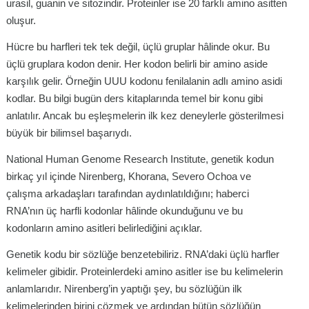
urasil, guanin ve sitozindir. Proteinler ise 20 farklı amino asitten
oluşur.
Hücre bu harfleri tek tek değil, üçlü gruplar hâlinde okur. Bu
üçlü gruplara kodon denir. Her kodon belirli bir amino aside
karşılık gelir. Örneğin UUU kodonu fenilalanin adlı amino asidi
kodlar. Bu bilgi bugün ders kitaplarında temel bir konu gibi
anlatılır. Ancak bu eşleşmelerin ilk kez deneylerle gösterilmesi
büyük bir bilimsel başarıydı.
National Human Genome Research Institute, genetik kodun
birkaç yıl içinde Nirenberg, Khorana, Severo Ochoa ve
çalışma arkadaşları tarafından aydınlatıldığını; haberci
RNA’nın üç harfli kodonlar hâlinde okunduğunu ve bu
kodonların amino asitleri belirlediğini açıklar.
Genetik kodu bir sözlüğe benzetebiliriz. RNA’daki üçlü harfler
kelimeler gibidir. Proteinlerdeki amino asitler ise bu kelimelerin
anlamlarıdır. Nirenberg’in yaptığı şey, bu sözlüğün ilk
kelimelerinden birini çözmek ve ardından bütün sözlüğün