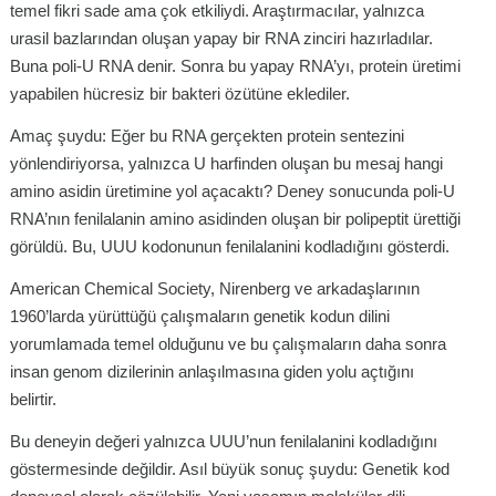
temel fikri sade ama çok etkiliydi. Araştırmacılar, yalnızca
urasil bazlarından oluşan yapay bir RNA zinciri hazırladılar.
Buna poli-U RNA denir. Sonra bu yapay RNA’yı, protein üretimi
yapabilen hücresiz bir bakteri özütüne eklediler.
Amaç şuydu: Eğer bu RNA gerçekten protein sentezini
yönlendiriyorsa, yalnızca U harfinden oluşan bu mesaj hangi
amino asidin üretimine yol açacaktı? Deney sonucunda poli-U
RNA’nın fenilalanin amino asidinden oluşan bir polipeptit ürettiği
görüldü. Bu, UUU kodonunun fenilalanini kodladığını gösterdi.
American Chemical Society, Nirenberg ve arkadaşlarının
1960’larda yürüttüğü çalışmaların genetik kodun dilini
yorumlamada temel olduğunu ve bu çalışmaların daha sonra
insan genom dizilerinin anlaşılmasına giden yolu açtığını
belirtir.
Bu deneyin değeri yalnızca UUU’nun fenilalanini kodladığını
göstermesinde değildir. Asıl büyük sonuç şuydu: Genetik kod