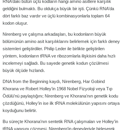
RNA’daki bütün üçlü kodların hangi amino asitlere karşılık
geldiğini bulmaktı. Bu oldukça büyük bir işti. Çünkü RNA’da
dört farklı baz vardır ve üçlü kombinasyonlarla toplam 64
kodon oluşur.
Nirenberg ve çalışma arkadaşları, bu kodonların büyük
bölümünün amino asit karşılıklarını belirlemek için farklı deney
sistemleri geliştirdiler. Philip Leder ile birlikte geliştirilen
yöntem, kodonların tRNA ve ribozomlarla ilişkisini daha hızlı
incelemeyi sağladı. Bu sayede genetik kodun çözülmesi
büyük ölçüde hızlandı.
DNA from the Beginning kaydı, Nirenberg, Har Gobind
Khorana ve Robert Holley’in 1968 Nobel Fizyoloji veya Tıp
Ödülü’nü paylaştığını; Nirenberg ve Khorana’nın genetik kodu
çözdüğünü, Holley’in ise ilk tRNA molekülünün yapısını ortaya
koyduğunu belirtir.
Bu süreçte Khorana’nın sentetik RNA çalışmaları ve Holley’in
tRNA yapısını çözmesi, Nirenberg’in deneyleriyle birleşerek