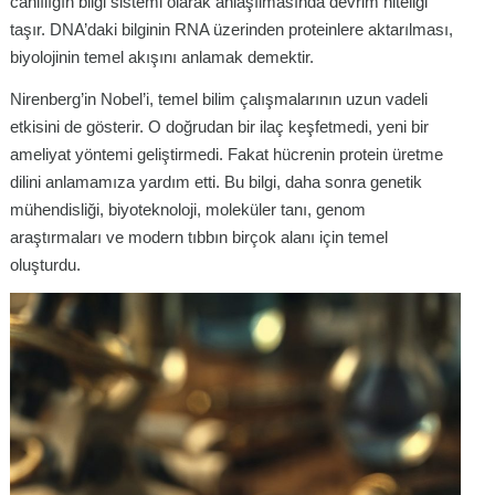
canlılığın bilgi sistemi olarak anlaşılmasında devrim niteliği
taşır. DNA’daki bilginin RNA üzerinden proteinlere aktarılması,
biyolojinin temel akışını anlamak demektir.
Nirenberg’in Nobel’i, temel bilim çalışmalarının uzun vadeli
etkisini de gösterir. O doğrudan bir ilaç keşfetmedi, yeni bir
ameliyat yöntemi geliştirmedi. Fakat hücrenin protein üretme
dilini anlamamıza yardım etti. Bu bilgi, daha sonra genetik
mühendisliği, biyoteknoloji, moleküler tanı, genom
araştırmaları ve modern tıbbın birçok alanı için temel
oluşturdu.