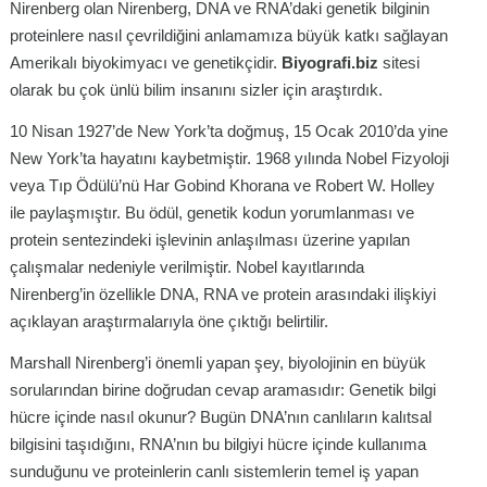
Nirenberg olan Nirenberg, DNA ve RNA’daki genetik bilginin
proteinlere nasıl çevrildiğini anlamamıza büyük katkı sağlayan
Amerikalı biyokimyacı ve genetikçidir.
Biyografi.biz
sitesi
olarak bu çok ünlü bilim insanını sizler için araştırdık.
10 Nisan 1927’de New York’ta doğmuş, 15 Ocak 2010’da yine
New York’ta hayatını kaybetmiştir. 1968 yılında Nobel Fizyoloji
veya Tıp Ödülü’nü Har Gobind Khorana ve Robert W. Holley
ile paylaşmıştır. Bu ödül, genetik kodun yorumlanması ve
protein sentezindeki işlevinin anlaşılması üzerine yapılan
çalışmalar nedeniyle verilmiştir. Nobel kayıtlarında
Nirenberg’in özellikle DNA, RNA ve protein arasındaki ilişkiyi
açıklayan araştırmalarıyla öne çıktığı belirtilir.
Marshall Nirenberg’i önemli yapan şey, biyolojinin en büyük
sorularından birine doğrudan cevap aramasıdır: Genetik bilgi
hücre içinde nasıl okunur? Bugün DNA’nın canlıların kalıtsal
bilgisini taşıdığını, RNA’nın bu bilgiyi hücre içinde kullanıma
sunduğunu ve proteinlerin canlı sistemlerin temel iş yapan