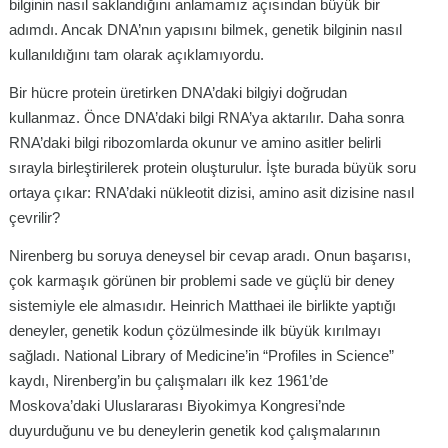
bilginin nasıl saklandığını anlamamız açısından büyük bir
adımdı. Ancak DNA’nın yapısını bilmek, genetik bilginin nasıl
kullanıldığını tam olarak açıklamıyordu.
Bir hücre protein üretirken DNA’daki bilgiyi doğrudan
kullanmaz. Önce DNA’daki bilgi RNA’ya aktarılır. Daha sonra
RNA’daki bilgi ribozomlarda okunur ve amino asitler belirli
sırayla birleştirilerek protein oluşturulur. İşte burada büyük soru
ortaya çıkar: RNA’daki nükleotit dizisi, amino asit dizisine nasıl
çevrilir?
Nirenberg bu soruya deneysel bir cevap aradı. Onun başarısı,
çok karmaşık görünen bir problemi sade ve güçlü bir deney
sistemiyle ele almasıdır. Heinrich Matthaei ile birlikte yaptığı
deneyler, genetik kodun çözülmesinde ilk büyük kırılmayı
sağladı. National Library of Medicine’in “Profiles in Science”
kaydı, Nirenberg’in bu çalışmaları ilk kez 1961’de
Moskova’daki Uluslararası Biyokimya Kongresi’nde
duyurduğunu ve bu deneylerin genetik kod çalışmalarının