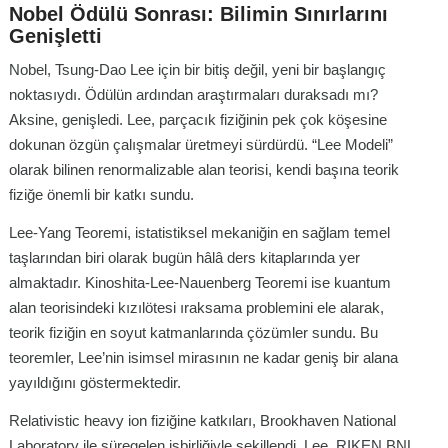
Nobel Ödülü Sonrası: Bilimin Sınırlarını
Genişletti
Nobel, Tsung-Dao Lee için bir bitiş değil, yeni bir başlangıç
noktasıydı. Ödülün ardından araştırmaları duraksadı mı?
Aksine, genişledi. Lee, parçacık fiziğinin pek çok köşesine
dokunan özgün çalışmalar üretmeyi sürdürdü. “Lee Modeli”
olarak bilinen renormalizable alan teorisi, kendi başına teorik
fiziğe önemli bir katkı sundu.
Lee-Yang Teoremi, istatistiksel mekaniğin en sağlam temel
taşlarından biri olarak bugün hâlâ ders kitaplarında yer
almaktadır. Kinoshita-Lee-Nauenberg Teoremi ise kuantum
alan teorisindeki kızılötesi ıraksama problemini ele alarak,
teorik fiziğin en soyut katmanlarında çözümler sundu. Bu
teoremler, Lee’nin isimsel mirasının ne kadar geniş bir alana
yayıldığını göstermektedir.
Relativistic heavy ion fiziğine katkıları, Brookhaven National
Laboratory ile süregelen işbirliğiyle şekillendi. Lee, RIKEN BNL