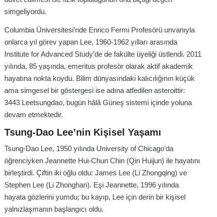
simgeliyordu.
Columbia Üniversitesi’nde Enrico Fermi Profesörü unvanıyla
onlarca yıl görev yapan Lee, 1960-1962 yılları arasında
Institute for Advanced Study’de de fakülte üyeliği üstlendi. 2011
yılında, 85 yaşında, emeritus profesör olarak aktif akademik
hayatına nokta koydu. Bilim dünyasındaki kalıcılığının küçük
ama simgesel bir göstergesi ise adına atfedilen asteroittir:
3443 Leetsungdao, bugün hâlâ Güneş sistemi içinde yoluna
devam etmektedir.
Tsung-Dao Lee’nin Kişisel Yaşamı
Tsung-Dao Lee, 1950 yılında University of Chicago’da
öğrenciyken Jeannette Hui-Chun Chin (Qin Huijun) ile hayatını
birleştirdi. Çiftin iki oğlu oldu: James Lee (Li Zhongqing) ve
Stephen Lee (Li Zhonghan). Eşi Jeannette, 1996 yılında
hayata gözlerini yumdu; bu kayıp, Lee için derin bir kişisel
yalnızlaşmanın başlangıcı oldu.