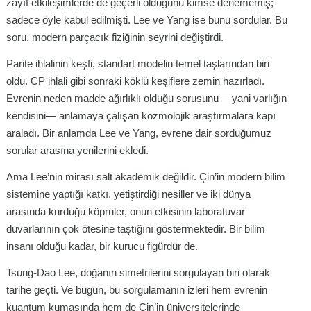
zayıf etkileşimlerde de geçerli olduğunu kimse denememiş;
sadece öyle kabul edilmişti. Lee ve Yang ise bunu sordular. Bu
soru, modern parçacık fiziğinin seyrini değiştirdi.
Parite ihlalinin keşfi, standart modelin temel taşlarından biri
oldu. CP ihlali gibi sonraki köklü keşiflere zemin hazırladı.
Evrenin neden madde ağırlıklı olduğu sorusunu —yani varlığın
kendisini— anlamaya çalışan kozmolojik araştırmalara kapı
araladı. Bir anlamda Lee ve Yang, evrene dair sorduğumuz
sorular arasına yenilerini ekledi.
Ama Lee’nin mirası salt akademik değildir. Çin’in modern bilim
sistemine yaptığı katkı, yetiştirdiği nesiller ve iki dünya
arasında kurduğu köprüler, onun etkisinin laboratuvar
duvarlarının çok ötesine taştığını göstermektedir. Bir bilim
insanı olduğu kadar, bir kurucu figürdür de.
Tsung-Dao Lee, doğanın simetrilerini sorgulayan biri olarak
tarihe geçti. Ve bugün, bu sorgulamanın izleri hem evrenin
kuantum kumaşında hem de Çin’in üniversitelerinde