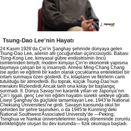
Tsung-Dao Lee’nin Hayatı
24 Kasım 1926’da Çin’in Şanghay şehrinde dünyaya gelen
Tsung-Dao Lee, ailenin altı çocuğundan üçüncüsüydü. Babası
Tsing-Kong Lee, kimyasal gübre endüstrisinin öncü
isimlerinden biriydi; modern kimyayı Çin’in ekonomik yapısına
taşımaya çalışan bir iş insanıydı. Annesi Ming-Chang Chang
ise aydın ve eğitimli bir kadın olarak çocuklarına entelektüel bir
ortam sunmaya özen gösterdi. Ev, kitapların ve fikirlerin canlı
tutulduğu bir atmosferdi. Bu toprak, küçük Tsung-Dao’nun
merakını filizlendirdi.Ancak tarih ona kolay bir başlangıç
sunmadı. II. Dünya Savaşı’nın karanlık yılları ve Japonya’nın
Çin’i işgali, genç Lee’nin eğitim hayatını sürekli sekteye uğrattı.
Liseyi Şanghay’da güçlükle tamamlayan Lee, 1943’te National
Chekiang Üniversitesi’ne girdi. Savaşın kaosunda okul bir
şehirden bir şehre taşınırken, o da 1945’te Kunming’deki
National Southwest Associated University’de —Peking,
Tsinghua ve Nankai üniversitelerinin savaş döneminde zorunlu
birlikteliğiyle oluşan bu dev kurumda— fizik okumaya başladı.