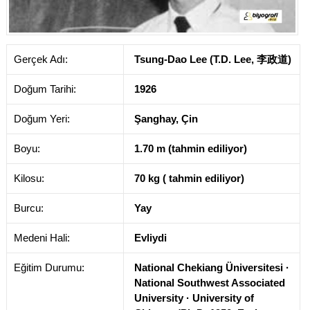
Gerçek Adı:
Tsung-Dao Lee (T.D. Lee, 李政道)
Doğum Tarihi:
1926
Doğum Yeri:
Şanghay, Çin
Boyu:
1.70 m (tahmin ediliyor)
Kilosu:
70 kg ( tahmin ediliyor)
Burcu:
Yay
Medeni Hali:
Evliydi
Eğitim Durumu:
National Chekiang Üniversitesi ·
National Southwest Associated
University · University of