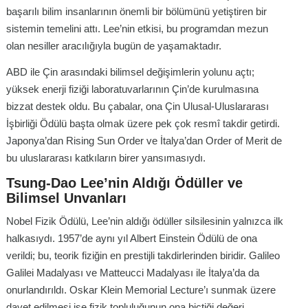
başarılı bilim insanlarının önemli bir bölümünü yetiştiren bir
sistemin temelini attı. Lee’nin etkisi, bu programdan mezun
olan nesiller aracılığıyla bugün de yaşamaktadır.
ABD ile Çin arasındaki bilimsel değişimlerin yolunu açtı;
yüksek enerji fiziği laboratuvarlarının Çin’de kurulmasına
bizzat destek oldu. Bu çabalar, ona Çin Ulusal-Uluslararası
İşbirliği Ödülü başta olmak üzere pek çok resmî takdir getirdi.
Japonya’dan Rising Sun Order ve İtalya’dan Order of Merit de
bu uluslararası katkıların birer yansımasıydı.
Tsung-Dao Lee’nin Aldığı Ödüller ve
Bilimsel Unvanları
Nobel Fizik Ödülü, Lee’nin aldığı ödüller silsilesinin yalnızca ilk
halkasıydı. 1957’de aynı yıl Albert Einstein Ödülü de ona
verildi; bu, teorik fiziğin en prestijli takdirlerinden biridir. Galileo
Galilei Madalyası ve Matteucci Madalyası ile İtalya’da da
onurlandırıldı. Oskar Klein Memorial Lecture’ı sunmak üzere
davet edilmesi ise fizik topluluğunun ona biçtiği değeri