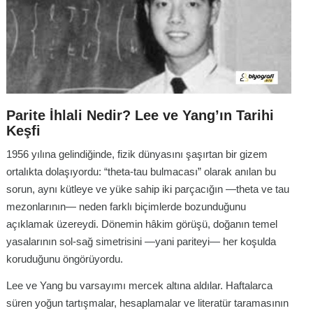
Parite İhlali Nedir? Lee ve Yang’ın Tarihi
Keşfi
1956 yılına gelindiğinde, fizik dünyasını şaşırtan bir gizem
ortalıkta dolaşıyordu: “theta-tau bulmacası” olarak anılan bu
sorun, aynı kütleye ve yüke sahip iki parçacığın —theta ve tau
mezonlarının— neden farklı biçimlerde bozunduğunu
açıklamak üzereydi. Dönemin hâkim görüşü, doğanın temel
yasalarının sol-sağ simetrisini —yani pariteyi— her koşulda
koruduğunu öngörüyordu.
Lee ve Yang bu varsayımı mercek altına aldılar. Haftalarca
süren yoğun tartışmalar, hesaplamalar ve literatür taramasının