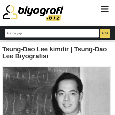
ataşehir
escort
Tsung-Dao Lee kimdir | Tsung-Dao
bodrum
escort
Lee Biyografisi
izmit
escort
escort
antalya
antalya
escort