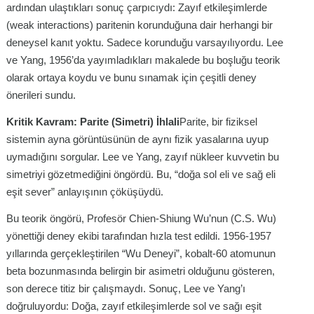
ardından ulaştıkları sonuç çarpıcıydı: Zayıf etkileşimlerde
(weak interactions) paritenin korunduğuna dair herhangi bir
deneysel kanıt yoktu. Sadece korunduğu varsayılıyordu. Lee
ve Yang, 1956’da yayımladıkları makalede bu boşluğu teorik
olarak ortaya koydu ve bunu sınamak için çeşitli deney
önerileri sundu.
Kritik Kavram: Parite (Simetri) İhlali
Parite, bir fiziksel
sistemin ayna görüntüsünün de aynı fizik yasalarına uyup
uymadığını sorgular. Lee ve Yang, zayıf nükleer kuvvetin bu
simetriyi gözetmediğini öngördü. Bu, “doğa sol eli ve sağ eli
eşit sever” anlayışının çöküşüydü.
Bu teorik öngörü, Profesör Chien-Shiung Wu’nun (C.S. Wu)
yönettiği deney ekibi tarafından hızla test edildi. 1956-1957
yıllarında gerçekleştirilen “Wu Deneyi”, kobalt-60 atomunun
beta bozunmasında belirgin bir asimetri olduğunu gösteren,
son derece titiz bir çalışmaydı. Sonuç, Lee ve Yang’ı
doğruluyordu: Doğa, zayıf etkileşimlerde sol ve sağı eşit