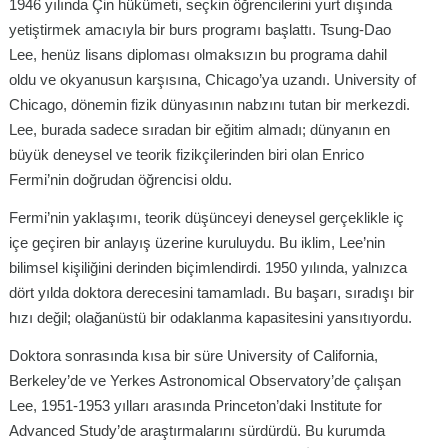
1946 yılında Çin hükümeti, seçkin öğrencilerini yurt dışında
yetiştirmek amacıyla bir burs programı başlattı. Tsung-Dao
Lee, henüz lisans diploması olmaksızın bu programa dahil
oldu ve okyanusun karşısına, Chicago’ya uzandı. University of
Chicago, dönemin fizik dünyasının nabzını tutan bir merkezdi.
Lee, burada sadece sıradan bir eğitim almadı; dünyanın en
büyük deneysel ve teorik fizikçilerinden biri olan Enrico
Fermi’nin doğrudan öğrencisi oldu.
Fermi’nin yaklaşımı, teorik düşünceyi deneysel gerçeklikle iç
içe geçiren bir anlayış üzerine kuruluydu. Bu iklim, Lee’nin
bilimsel kişiliğini derinden biçimlendirdi. 1950 yılında, yalnızca
dört yılda doktora derecesini tamamladı. Bu başarı, sıradışı bir
hızı değil; olağanüstü bir odaklanma kapasitesini yansıtıyordu.
Doktora sonrasında kısa bir süre University of California,
Berkeley’de ve Yerkes Astronomical Observatory’de çalışan
Lee, 1951-1953 yılları arasında Princeton’daki Institute for
Advanced Study’de araştırmalarını sürdürdü. Bu kurumda