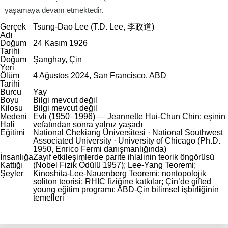
yaşamaya devam etmektedir.
Gerçek
Tsung-Dao Lee (T.D. Lee, 李政道)
Adı
Doğum
24 Kasım 1926
Tarihi
Doğum
Şanghay, Çin
Yeri
Ölüm
4 Ağustos 2024, San Francisco, ABD
Tarihi
Burcu
Yay
Boyu
Bilgi mevcut değil
Kilosu
Bilgi mevcut değil
Medeni
Evli (1950–1996) — Jeannette Hui-Chun Chin; eşinin
Hali
vefatından sonra yalnız yaşadı
Eğitimi
National Chekiang Üniversitesi · National Southwest
Associated University · University of Chicago (Ph.D.
1950, Enrico Fermi danışmanlığında)
İnsanlığa
Zayıf etkileşimlerde parite ihlalinin teorik öngörüsü
Kattığı
(Nobel Fizik Ödülü 1957); Lee-Yang Teoremi;
Şeyler
Kinoshita-Lee-Nauenberg Teoremi; nontopolojik
soliton teorisi; RHIC fiziğine katkılar; Çin’de gifted
young eğitim programı; ABD-Çin bilimsel işbirliğinin
temelleri