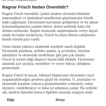
Ragnar Frisch Neden Önemlidir?
Ragnar Frisch önemlidir; çünkü modern ekonomi biliminin
matematiksel ve istatistiksel temellerinin güçlenmesine büyük
katkı sağlamıştır. Ekonometri kavramını geliştirmesi ve bu alanın
kurumsallaşmasına yardım etmesi, iktisat tarihinde kalıcı bir
dönüm noktasıdır. Bugün ekonomik araştırmalarda veriye dayalı
analiz bu kadar merkeziyse, Frisch’in erken dönem çabalarının
bunda önemli payı vardır.
Onun önemi yalnızca akademik teorilerle sınırlı değildir.
Ekonomik planlama, politika analizi, iş çevrimleri, büyüme
tahminleri ve ekonomik modelleme gibi pek çok alanda
Frisch’in temsil ettiği düşünce biçimi hâlâ etkilidir. Ekonomiyi
anlamak için sayılara, modellere ve veriye ihtiyaç olduğunu
göstermiştir.
Ragnar Frisch’in hayatı, bilimsel düşüncenin ekonomiye nasıl
uygulanabileceğini gösteren güçlü bir örnektir. O, piyasaları ve
ekonomik kararları yalnızca gözlemlemekle yetinmedi; onları
ölçmeye, modellemeye ve daha iyi anlamaya çalıştı. Bu nedenle
adı, modern iktisadın kurucu figürleri arasında saygıyla anılır.
Bilgi
Detay