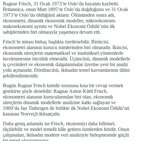
Ragnar Frisch, 31 Ocak 1973’te Oslo’da hayatını kaybetti.
Britannica, onun Mart 1895’te Oslo’da doğduğunu ve 31 Ocak
1973’te Oslo’da öldüğünü aktarır. Ölümünden sonra adı,
ekonometri, dinamik ekonomik modeller, mikroekonomi-
makroekonomi ayrımı ve Nobel Ekonomi Ödülü’nün ilk
sahiplerinden biri olmasıyla yaşamaya devam etti.
Frisch’in mirası birkaç başlıkta özetlenebilir. Birincisi,
ekonometri alanının kurucu isimlerinden biri olmasıdır. İkincisi,
ekonomik süreçlerin matematiksel ve istatistiksel yöntemlerle
incelenmesine öncülük etmesidir. Üçüncüsü, dinamik modellerle
iş çevrimleri ve ekonomik dalgalanmalar üzerine yeni bir analiz
yolu açmasıdır. Dördüncüsü, iktisadın temel kavramlarının dilini
şekillendirmesidir.
Bugün Ragnar Frisch kimdir sorusuna kısa bir cevap vermek
gerekirse şöyle denebilir: Ragnar Anton Kittil Frisch,
ekonometri alanının kurucularından biri olan, ekonomik
süreçlerin dinamik modellerle analizine katkı sağlayan ve
1969’da Jan Tinbergen ile birlikte ilk Nobel Ekonomi Ödülü’nü
kazanan Norveçli iktisatçıdır.
Daha geniş anlamda ise Frisch, ekonomiyi daha bilimsel,
ölçülebilir ve model temelli hâle getiren isimlerden biridir. Onun
çalışmaları, iktisadın modern veri analiziyle birleşmesinde güçlü
bir temel oluşturmuştur.