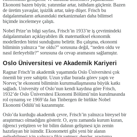
Ekonomi bazen büyür, yatırımlar artar, istihdam güçlenir. Bazen
de üretim yavaşlar, işsizlik artar, talep düşer. Frisch bu
dalgalanmaların arkasındaki mekanizmaları daha bilimsel
biçimde incelemeye çalıştı.
Nobel Prize’ın bilgi sayfası, Frisch’in 1933’te iş çevrimindeki
dalgalanmaları açıklayabilen ilk matematiksel ekonomik
modellerden birini sunduğunu belirtir. Bu çalışma, ekonomi
biliminin yalnızca “ne oldu?” sorusuna değil, “neden oldu ve
nasıl ilerleyebilir?” sorusuna da cevap aramasını sağlamıştır.
Oslo Üniversitesi ve Akademik Kariyeri
Ragnar Frisch’in akademik yaşamında Oslo Üniversitesi çok
önemli bir yere sahiptir. Uzun yıllar burada görev yaptı ve
Norveç’te ekonomi biliminin kurumsallaşmasına büyük katkı
sağladı. University of Oslo’nun kendi kaydına göre Frisch,
1932’de Oslo Üniversitesi Ekonomi Bölümü’nün kurulmasında
rol oynamış ve 1969’da Jan Tinbergen ile birlikte Nobel
Ekonomi Ödülü’nü kazanmıştır.
Oslo’da kurduğu akademik çevre, Frisch’in yalnızca bireysel bir
araştırmacı olmadığını gösterir. O, aynı zamanda kurum kuran,
öğrenci yetiştiren ve bir bilim dalının gelişmesi için zemin
hazırlayan bir isimdir. Ekonometri gibi yeni bir alanın
gelişebilmesi için yalnızca fikir yetmez; dersler, araştırma