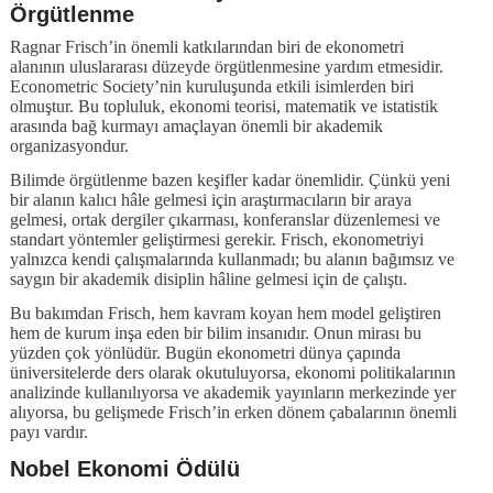
Örgütlenme
Ragnar Frisch’in önemli katkılarından biri de ekonometri
alanının uluslararası düzeyde örgütlenmesine yardım etmesidir.
Econometric Society’nin kuruluşunda etkili isimlerden biri
olmuştur. Bu topluluk, ekonomi teorisi, matematik ve istatistik
arasında bağ kurmayı amaçlayan önemli bir akademik
organizasyondur.
Bilimde örgütlenme bazen keşifler kadar önemlidir. Çünkü yeni
bir alanın kalıcı hâle gelmesi için araştırmacıların bir araya
gelmesi, ortak dergiler çıkarması, konferanslar düzenlemesi ve
standart yöntemler geliştirmesi gerekir. Frisch, ekonometriyi
yalnızca kendi çalışmalarında kullanmadı; bu alanın bağımsız ve
saygın bir akademik disiplin hâline gelmesi için de çalıştı.
Bu bakımdan Frisch, hem kavram koyan hem model geliştiren
hem de kurum inşa eden bir bilim insanıdır. Onun mirası bu
yüzden çok yönlüdür. Bugün ekonometri dünya çapında
üniversitelerde ders olarak okutuluyorsa, ekonomi politikalarının
analizinde kullanılıyorsa ve akademik yayınların merkezinde yer
alıyorsa, bu gelişmede Frisch’in erken dönem çabalarının önemli
payı vardır.
Nobel Ekonomi Ödülü