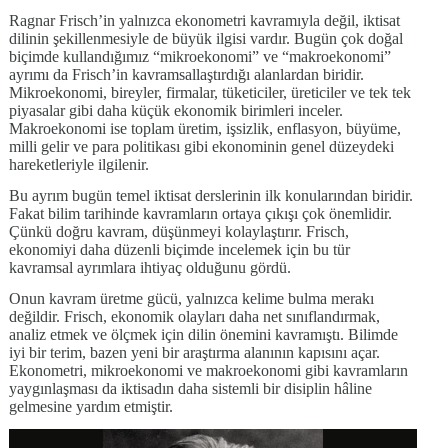
Ragnar Frisch’in yalnızca ekonometri kavramıyla değil, iktisat
dilinin şekillenmesiyle de büyük ilgisi vardır. Bugün çok doğal
biçimde kullandığımız “mikroekonomi” ve “makroekonomi”
ayrımı da Frisch’in kavramsallaştırdığı alanlardan biridir.
Mikroekonomi, bireyler, firmalar, tüketiciler, üreticiler ve tek tek
piyasalar gibi daha küçük ekonomik birimleri inceler.
Makroekonomi ise toplam üretim, işsizlik, enflasyon, büyüme,
milli gelir ve para politikası gibi ekonominin genel düzeydeki
hareketleriyle ilgilenir.
Bu ayrım bugün temel iktisat derslerinin ilk konularından biridir.
Fakat bilim tarihinde kavramların ortaya çıkışı çok önemlidir.
Çünkü doğru kavram, düşünmeyi kolaylaştırır. Frisch,
ekonomiyi daha düzenli biçimde incelemek için bu tür
kavramsal ayrımlara ihtiyaç olduğunu gördü.
Onun kavram üretme gücü, yalnızca kelime bulma merakı
değildir. Frisch, ekonomik olayları daha net sınıflandırmak,
analiz etmek ve ölçmek için dilin önemini kavramıştı. Bilimde
iyi bir terim, bazen yeni bir araştırma alanının kapısını açar.
Ekonometri, mikroekonomi ve makroekonomi gibi kavramların
yaygınlaşması da iktisadın daha sistemli bir disiplin hâline
gelmesine yardım etmiştir.