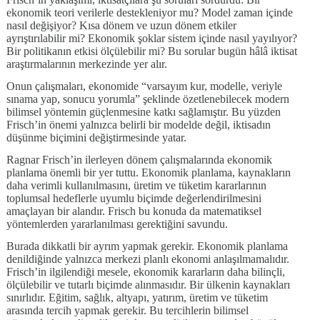
ekonomik teori verilerle destekleniyor mu? Model zaman içinde
nasıl değişiyor? Kısa dönem ve uzun dönem etkiler
ayrıştırılabilir mi? Ekonomik şoklar sistem içinde nasıl yayılıyor?
Bir politikanın etkisi ölçülebilir mi? Bu sorular bugün hâlâ iktisat
araştırmalarının merkezinde yer alır.
Onun çalışmaları, ekonomide “varsayım kur, modelle, veriyle
sınama yap, sonucu yorumla” şeklinde özetlenebilecek modern
bilimsel yöntemin güçlenmesine katkı sağlamıştır. Bu yüzden
Frisch’in önemi yalnızca belirli bir modelde değil, iktisadın
düşünme biçimini değiştirmesinde yatar.
Ragnar Frisch’in ilerleyen dönem çalışmalarında ekonomik
planlama önemli bir yer tuttu. Ekonomik planlama, kaynakların
daha verimli kullanılmasını, üretim ve tüketim kararlarının
toplumsal hedeflerle uyumlu biçimde değerlendirilmesini
amaçlayan bir alandır. Frisch bu konuda da matematiksel
yöntemlerden yararlanılması gerektiğini savundu.
Burada dikkatli bir ayrım yapmak gerekir. Ekonomik planlama
denildiğinde yalnızca merkezi planlı ekonomi anlaşılmamalıdır.
Frisch’in ilgilendiği mesele, ekonomik kararların daha bilinçli,
ölçülebilir ve tutarlı biçimde alınmasıdır. Bir ülkenin kaynakları
sınırlıdır. Eğitim, sağlık, altyapı, yatırım, üretim ve tüketim
arasında tercih yapmak gerekir. Bu tercihlerin bilimsel