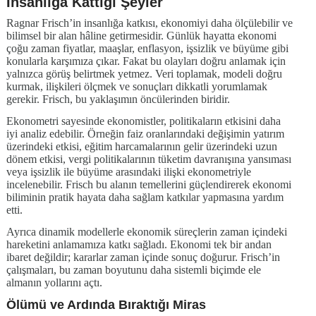
İnsanlığa Kattığı Şeyler
Ragnar Frisch’in insanlığa katkısı, ekonomiyi daha ölçülebilir ve
bilimsel bir alan hâline getirmesidir. Günlük hayatta ekonomi
çoğu zaman fiyatlar, maaşlar, enflasyon, işsizlik ve büyüme gibi
konularla karşımıza çıkar. Fakat bu olayları doğru anlamak için
yalnızca görüş belirtmek yetmez. Veri toplamak, modeli doğru
kurmak, ilişkileri ölçmek ve sonuçları dikkatli yorumlamak
gerekir. Frisch, bu yaklaşımın öncülerinden biridir.
Ekonometri sayesinde ekonomistler, politikaların etkisini daha
iyi analiz edebilir. Örneğin faiz oranlarındaki değişimin yatırım
üzerindeki etkisi, eğitim harcamalarının gelir üzerindeki uzun
dönem etkisi, vergi politikalarının tüketim davranışına yansıması
veya işsizlik ile büyüme arasındaki ilişki ekonometriyle
incelenebilir. Frisch bu alanın temellerini güçlendirerek ekonomi
biliminin pratik hayata daha sağlam katkılar yapmasına yardım
etti.
Ayrıca dinamik modellerle ekonomik süreçlerin zaman içindeki
hareketini anlamamıza katkı sağladı. Ekonomi tek bir andan
ibaret değildir; kararlar zaman içinde sonuç doğurur. Frisch’in
çalışmaları, bu zaman boyutunu daha sistemli biçimde ele
almanın yollarını açtı.
Ölümü ve Ardında Bıraktığı Miras