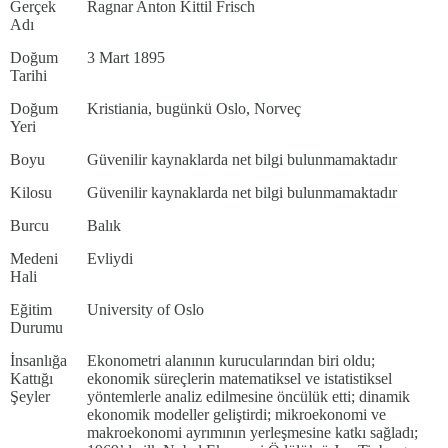
Gerçek
Ragnar Anton Kittil Frisch
Adı
Doğum
3 Mart 1895
Tarihi
Doğum
Kristiania, bugünkü Oslo, Norveç
Yeri
Boyu
Güvenilir kaynaklarda net bilgi bulunmamaktadır
Kilosu
Güvenilir kaynaklarda net bilgi bulunmamaktadır
Burcu
Balık
Medeni
Evliydi
Hali
Eğitim
University of Oslo
Durumu
İnsanlığa
Ekonometri alanının kurucularından biri oldu;
Kattığı
ekonomik süreçlerin matematiksel ve istatistiksel
Şeyler
yöntemlerle analiz edilmesine öncülük etti; dinamik
ekonomik modeller geliştirdi; mikroekonomi ve
makroekonomi ayrımının yerleşmesine katkı sağladı;