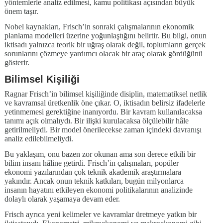
yöntemlerle analiz edilmesi, kamu politikası açısından büyük
önem taşır.
Nobel kaynakları, Frisch’in sonraki çalışmalarının ekonomik
planlama modelleri üzerine yoğunlaştığını belirtir. Bu bilgi, onun
iktisadı yalnızca teorik bir uğraş olarak değil, toplumların gerçek
sorunlarını çözmeye yardımcı olacak bir araç olarak gördüğünü
gösterir.
Bilimsel Kişiliği
Ragnar Frisch’in bilimsel kişiliğinde disiplin, matematiksel netlik
ve kavramsal üretkenlik öne çıkar. O, iktisadın belirsiz ifadelerle
yetinmemesi gerektiğine inanıyordu. Bir kavram kullanılacaksa
tanımı açık olmalıydı. Bir ilişki kurulacaksa ölçülebilir hâle
getirilmeliydi. Bir model önerilecekse zaman içindeki davranışı
analiz edilebilmeliydi.
Bu yaklaşım, onu bazen zor okunan ama son derece etkili bir
bilim insanı hâline getirdi. Frisch’in çalışmaları, popüler
ekonomi yazılarından çok teknik akademik araştırmalara
yakındır. Ancak onun teknik katkıları, bugün milyonlarca
insanın hayatını etkileyen ekonomi politikalarının analizinde
dolaylı olarak yaşamaya devam eder.
Frisch ayrıca yeni kelimeler ve kavramlar üretmeye yatkın bir