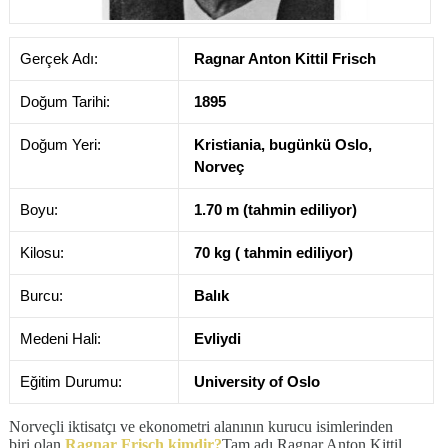
Gerçek Adı:
Ragnar Anton Kittil Frisch
Doğum Tarihi:
1895
Doğum Yeri:
Kristiania, bugünkü Oslo,
Norveç
Boyu:
1.70 m (tahmin ediliyor)
Kilosu:
70 kg ( tahmin ediliyor)
Burcu:
Balık
Medeni Hali:
Evliydi
Eğitim Durumu:
University of Oslo
Norveçli iktisatçı ve ekonometri alanının kurucu isimlerinden
biri olan
Ragnar Frisch kimdir?
Tam adı Ragnar Anton Kittil