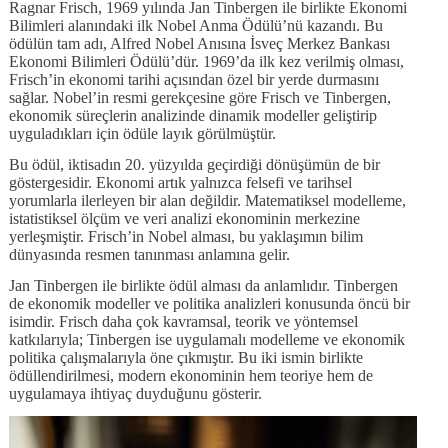
Ragnar Frisch, 1969 yılında Jan Tinbergen ile birlikte Ekonomi
Bilimleri alanındaki ilk Nobel Anma Ödülü’nü kazandı. Bu
ödülün tam adı, Alfred Nobel Anısına İsveç Merkez Bankası
Ekonomi Bilimleri Ödülü’dür. 1969’da ilk kez verilmiş olması,
Frisch’in ekonomi tarihi açısından özel bir yerde durmasını
sağlar. Nobel’in resmi gerekçesine göre Frisch ve Tinbergen,
ekonomik süreçlerin analizinde dinamik modeller geliştirip
uyguladıkları için ödüle layık görülmüştür.
Bu ödül, iktisadın 20. yüzyılda geçirdiği dönüşümün de bir
göstergesidir. Ekonomi artık yalnızca felsefi ve tarihsel
yorumlarla ilerleyen bir alan değildir. Matematiksel modelleme,
istatistiksel ölçüm ve veri analizi ekonominin merkezine
yerleşmiştir. Frisch’in Nobel alması, bu yaklaşımın bilim
dünyasında resmen tanınması anlamına gelir.
Jan Tinbergen ile birlikte ödül alması da anlamlıdır. Tinbergen
de ekonomik modeller ve politika analizleri konusunda öncü bir
isimdir. Frisch daha çok kavramsal, teorik ve yöntemsel
katkılarıyla; Tinbergen ise uygulamalı modelleme ve ekonomik
politika çalışmalarıyla öne çıkmıştır. Bu iki ismin birlikte
ödüllendirilmesi, modern ekonominin hem teoriye hem de
uygulamaya ihtiyaç duyduğunu gösterir.