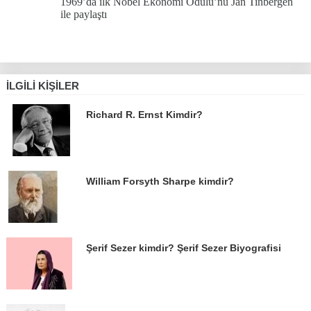
1969’da ilk Nobel Ekonomi Ödülü’nü Jan Tinbergen
ile paylaştı
İLGILI KIŞILER
Richard R. Ernst Kimdir?
William Forsyth Sharpe kimdir?
Şerif Sezer kimdir? Şerif Sezer Biyografisi