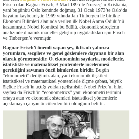
Frisch olan Ragnar Frisch, 3 Mart 1895’te Norveç’in Kristiania,
yani bugünkü Oslo kentinde doğmuş, 31 Ocak 1973’te Oslo’da
hayatını kaybetmiştir. 1969 yılında Jan Tinbergen ile birlikte
Ekonomi Bilimleri alanında verilen ilk Nobel Anma Ödülü’nü
kazanmıştır. Nobel Komitesi bu ödülü, ekonomik süreçlerin
analizinde dinamik modeller geliştirip uyguladıkları için Frisch
ve Tinbergen’e vermiştir.
Ragnar Frisch’i önemli yapan şey, iktisadı yalnızca
yorumlara, sezgilere ve genel gözlemlere dayanan bir alan
olarak görmemesidir. O, ekonominin sayılarla, modellerle,
istatistikle ve matematiksel yöntemlerle incelenmesi
gerektiğini savunan öncü isimlerden biridir.
Bugün
“ekonometri” dediğimiz alan, yani ekonomik ilişkileri
istatistiksel ve matematiksel yöntemlerle ölçme çabası, büyük
ölçüde Frisch’in açtığı yoldan gelişmiştir. Nobel Prize’ın bilgi
sayfası da Frisch’in “econometrics” yani ekonometri terimini
ortaya atan ve ekonomik sistemleri istatistiksel yöntemlerle
açıklamaya çalışan öncülerden biri olduğunu belirtir.