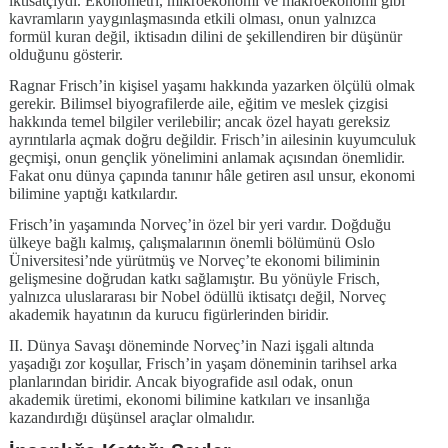
iktisatçıydı. Ekonometri, mikroekonomi ve makroekonomi gibi
kavramların yaygınlaşmasında etkili olması, onun yalnızca
formül kuran değil, iktisadın dilini de şekillendiren bir düşünür
olduğunu gösterir.
Ragnar Frisch’in kişisel yaşamı hakkında yazarken ölçülü olmak
gerekir. Bilimsel biyografilerde aile, eğitim ve meslek çizgisi
hakkında temel bilgiler verilebilir; ancak özel hayatı gereksiz
ayrıntılarla açmak doğru değildir. Frisch’in ailesinin kuyumculuk
geçmişi, onun gençlik yönelimini anlamak açısından önemlidir.
Fakat onu dünya çapında tanınır hâle getiren asıl unsur, ekonomi
bilimine yaptığı katkılardır.
Frisch’in yaşamında Norveç’in özel bir yeri vardır. Doğduğu
ülkeye bağlı kalmış, çalışmalarının önemli bölümünü Oslo
Üniversitesi’nde yürütmüş ve Norveç’te ekonomi biliminin
gelişmesine doğrudan katkı sağlamıştır. Bu yönüyle Frisch,
yalnızca uluslararası bir Nobel ödüllü iktisatçı değil, Norveç
akademik hayatının da kurucu figürlerinden biridir.
II. Dünya Savaşı döneminde Norveç’in Nazi işgali altında
yaşadığı zor koşullar, Frisch’in yaşam döneminin tarihsel arka
planlarından biridir. Ancak biyografide asıl odak, onun
akademik üretimi, ekonomi bilimine katkıları ve insanlığa
kazandırdığı düşünsel araçlar olmalıdır.