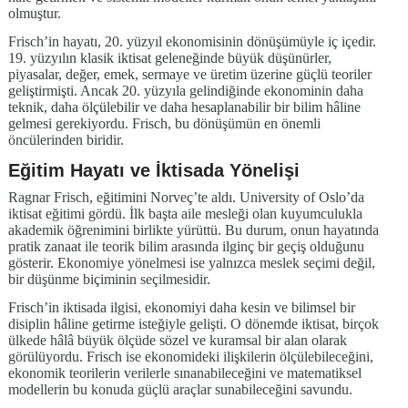
olmuştur.
Frisch’in hayatı, 20. yüzyıl ekonomisinin dönüşümüyle iç içedir.
19. yüzyılın klasik iktisat geleneğinde büyük düşünürler,
piyasalar, değer, emek, sermaye ve üretim üzerine güçlü teoriler
geliştirmişti. Ancak 20. yüzyıla gelindiğinde ekonominin daha
teknik, daha ölçülebilir ve daha hesaplanabilir bir bilim hâline
gelmesi gerekiyordu. Frisch, bu dönüşümün en önemli
öncülerinden biridir.
Eğitim Hayatı ve İktisada Yönelişi
Ragnar Frisch, eğitimini Norveç’te aldı. University of Oslo’da
iktisat eğitimi gördü. İlk başta aile mesleği olan kuyumculukla
akademik öğrenimini birlikte yürüttü. Bu durum, onun hayatında
pratik zanaat ile teorik bilim arasında ilginç bir geçiş olduğunu
gösterir. Ekonomiye yönelmesi ise yalnızca meslek seçimi değil,
bir düşünme biçiminin seçilmesidir.
Frisch’in iktisada ilgisi, ekonomiyi daha kesin ve bilimsel bir
disiplin hâline getirme isteğiyle gelişti. O dönemde iktisat, birçok
ülkede hâlâ büyük ölçüde sözel ve kuramsal bir alan olarak
görülüyordu. Frisch ise ekonomideki ilişkilerin ölçülebileceğini,
ekonomik teorilerin verilerle sınanabileceğini ve matematiksel
modellerin bu konuda güçlü araçlar sunabileceğini savundu.