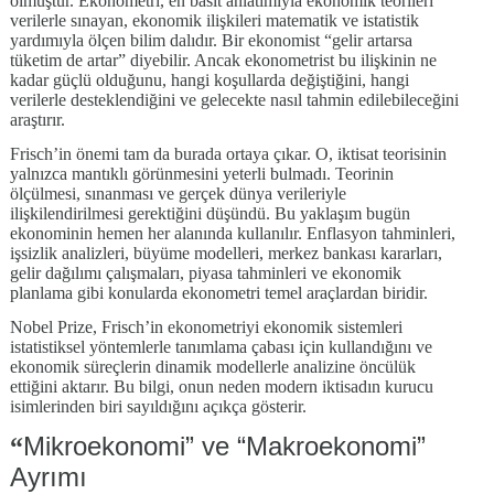
olmuştur. Ekonometri, en basit anlatımıyla ekonomik teorileri
verilerle sınayan, ekonomik ilişkileri matematik ve istatistik
yardımıyla ölçen bilim dalıdır. Bir ekonomist “gelir artarsa
tüketim de artar” diyebilir. Ancak ekonometrist bu ilişkinin ne
kadar güçlü olduğunu, hangi koşullarda değiştiğini, hangi
verilerle desteklendiğini ve gelecekte nasıl tahmin edilebileceğini
araştırır.
Frisch’in önemi tam da burada ortaya çıkar. O, iktisat teorisinin
yalnızca mantıklı görünmesini yeterli bulmadı. Teorinin
ölçülmesi, sınanması ve gerçek dünya verileriyle
ilişkilendirilmesi gerektiğini düşündü. Bu yaklaşım bugün
ekonominin hemen her alanında kullanılır. Enflasyon tahminleri,
işsizlik analizleri, büyüme modelleri, merkez bankası kararları,
gelir dağılımı çalışmaları, piyasa tahminleri ve ekonomik
planlama gibi konularda ekonometri temel araçlardan biridir.
Nobel Prize, Frisch’in ekonometriyi ekonomik sistemleri
istatistiksel yöntemlerle tanımlama çabası için kullandığını ve
ekonomik süreçlerin dinamik modellerle analizine öncülük
ettiğini aktarır. Bu bilgi, onun neden modern iktisadın kurucu
isimlerinden biri sayıldığını açıkça gösterir.
Mikroekonomi” ve “Makroekonomi”
“
Ayrımı