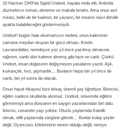
10 Haziran 1949’da Sigrid Undset, hayata veda etti. Ardında
düzinelerce roman, deneme ve makale bıraktı. Ama onun asıl
mirası, belki de bir kadının, bir yazarın, bir insanın nasıl dimdik
ayakta kalabileceğini göstermesiydi.
Undset’i bugün hala okumamızın nedeni, onun kaleminin
zamana meydan okuyan bir gücü olması. Kristin
Lavransdatter, neredeyse yüz yıl önce yazılmış olmasına
rağmen, sanki dün kaleme alınmış gibi taze ve canlı. Çünkü
Undset, insan doğasının değişmeyen yasalarını yazdı. Aşk,
kıskançlık, hırs, pişmanlık… Bunların hepsi bin yıl önce de
vardı, bin yıl sonra da olacak.
Onun hayat hikayesi bize birkaç önemli şey öğretiyor. Birincisi,
eğitim sadece okullarda alınmaz. Undset, üniversite eğitimi
görmemişti ama dünyanın en saygın yazarlarından biri oldu.
İkincisi, cesaretin yaşı yoktur. Otuzlu yaşlarında Katolik
olmak, ellili yaşlarında sürgüne gitmek… Bunlar kolay şeyler
değil. Üçüncüsü, köklerinizin neresi olduğu değil, nereye