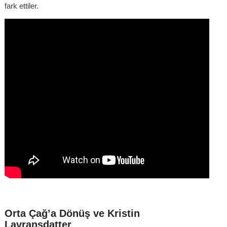
fark ettiler.
Orta Çağ’a Dönüş ve Kristin
Lavransdatter