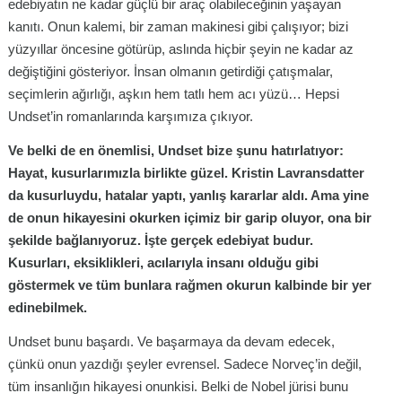
edebiyatın ne kadar güçlü bir araç olabileceğinin yaşayan
kanıtı. Onun kalemi, bir zaman makinesi gibi çalışıyor; bizi
yüzyıllar öncesine götürüp, aslında hiçbir şeyin ne kadar az
değiştiğini gösteriyor. İnsan olmanın getirdiği çatışmalar,
seçimlerin ağırlığı, aşkın hem tatlı hem acı yüzü… Hepsi
Undset’in romanlarında karşımıza çıkıyor.
Ve belki de en önemlisi, Undset bize şunu hatırlatıyor:
Hayat, kusurlarımızla birlikte güzel. Kristin Lavransdatter
da kusurluydu, hatalar yaptı, yanlış kararlar aldı. Ama yine
de onun hikayesini okurken içimiz bir garip oluyor, ona bir
şekilde bağlanıyoruz. İşte gerçek edebiyat budur.
Kusurları, eksiklikleri, acılarıyla insanı olduğu gibi
göstermek ve tüm bunlara rağmen okurun kalbinde bir yer
edinebilmek.
Undset bunu başardı. Ve başarmaya da devam edecek,
çünkü onun yazdığı şeyler evrensel. Sadece Norveç’in değil,
tüm insanlığın hikayesi onunkisi. Belki de Nobel jürisi bunu