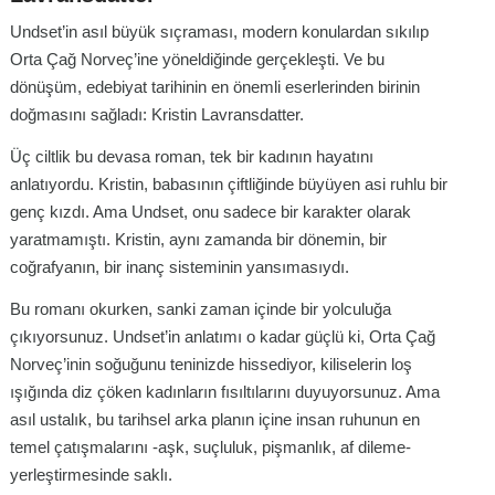
Undset’in asıl büyük sıçraması, modern konulardan sıkılıp
Orta Çağ Norveç’ine yöneldiğinde gerçekleşti. Ve bu
dönüşüm, edebiyat tarihinin en önemli eserlerinden birinin
doğmasını sağladı: Kristin Lavransdatter.
Üç ciltlik bu devasa roman, tek bir kadının hayatını
anlatıyordu. Kristin, babasının çiftliğinde büyüyen asi ruhlu bir
genç kızdı. Ama Undset, onu sadece bir karakter olarak
yaratmamıştı. Kristin, aynı zamanda bir dönemin, bir
coğrafyanın, bir inanç sisteminin yansımasıydı.
Bu romanı okurken, sanki zaman içinde bir yolculuğa
çıkıyorsunuz. Undset’in anlatımı o kadar güçlü ki, Orta Çağ
Norveç’inin soğuğunu teninizde hissediyor, kiliselerin loş
ışığında diz çöken kadınların fısıltılarını duyuyorsunuz. Ama
asıl ustalık, bu tarihsel arka planın içine insan ruhunun en
temel çatışmalarını -aşk, suçluluk, pişmanlık, af dileme-
yerleştirmesinde saklı.