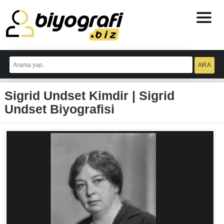
ataşehir
escort
Sigrid Undset Kimdir | Sigrid
bodrum
escort
Undset Biyografisi
izmit
escort
escort
antalya
antalya
escort