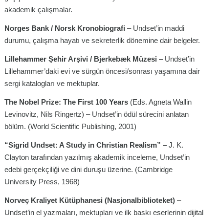
akademik çalışmalar.
Norges Bank / Norsk Kronobiografi
– Undset’in maddi
durumu, çalışma hayatı ve sekreterlik dönemine dair belgeler.
Lillehammer Şehir Arşivi / Bjerkebæk Müzesi
– Undset’in
Lillehammer’daki evi ve sürgün öncesi/sonrası yaşamına dair
sergi katalogları ve mektuplar.
The Nobel Prize: The First 100 Years
(Eds. Agneta Wallin
Levinovitz, Nils Ringertz) – Undset’in ödül sürecini anlatan
bölüm. (World Scientific Publishing, 2001)
“Sigrid Undset: A Study in Christian Realism”
– J. K.
Clayton tarafından yazılmış akademik inceleme, Undset’in
edebi gerçekçiliği ve dini duruşu üzerine. (Cambridge
University Press, 1968)
Norveç Kraliyet Kütüphanesi (Nasjonalbiblioteket)
–
Undset’in el yazmaları, mektupları ve ilk baskı eserlerinin dijital