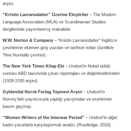
arşivi.
“Kristin Lavransdatter” Üzerine Eleştiriler
– The Modern
Language Association (MLA) ve Scandinavian Studies
dergilerinde yayımlanmış makaleler.
W.W. Norton & Company
– “Kristin Lavransdatter” İngilizce
çevirilerine eklenen giriş yazıları ve tarihsel notlar (özellikle
Tiina Nunnally çevirisi).
The New York Times Kitap Eki
– Undset’in Nobel ödülü
sonrası ABD basınında çıkan röportajları ve değerlendirmeleri
(1928-1930 arşivi).
Gyldendal Norsk Forlag Yayınevi Arşivi
– Undset’in
Norveç’teki yayıncısıyla yaptığı yazışmalar ve eserlerinin
basım geçmişi.
“Women Writers of the Interwar Period”
– Undset’in diğer
kadın yazarlarla karşılaştırmalı analizi. (Routledge, 2016)