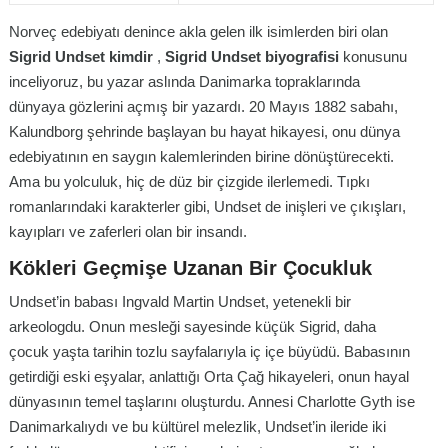
Norveç edebiyatı denince akla gelen ilk isimlerden biri olan
Sigrid Undset kimdir
,
Sigrid Undset biyografisi
konusunu
inceliyoruz, bu yazar aslında Danimarka topraklarında
dünyaya gözlerini açmış bir yazardı. 20 Mayıs 1882 sabahı,
Kalundborg şehrinde başlayan bu hayat hikayesi, onu dünya
edebiyatının en saygın kalemlerinden birine dönüştürecekti.
Ama bu yolculuk, hiç de düz bir çizgide ilerlemedi. Tıpkı
romanlarındaki karakterler gibi, Undset de inişleri ve çıkışları,
kayıpları ve zaferleri olan bir insandı.
Kökleri Geçmişe Uzanan Bir Çocukluk
Undset’in babası Ingvald Martin Undset, yetenekli bir
arkeologdu. Onun mesleği sayesinde küçük Sigrid, daha
çocuk yaşta tarihin tozlu sayfalarıyla iç içe büyüdü. Babasının
getirdiği eski eşyalar, anlattığı Orta Çağ hikayeleri, onun hayal
dünyasının temel taşlarını oluşturdu. Annesi Charlotte Gyth ise
Danimarkalıydı ve bu kültürel melezlik, Undset’in ileride iki