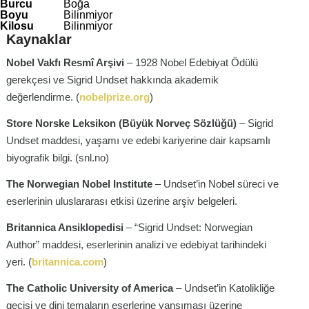
Burcu
Boğa
Boyu
Bilinmiyor
Kilosu
Bilinmiyor
Kaynaklar
Nobel Vakfı Resmî Arşivi
– 1928 Nobel Edebiyat Ödülü
gerekçesi ve Sigrid Undset hakkında akademik
değerlendirme.
(
nobelprize.org
)
Store Norske Leksikon (Büyük Norveç Sözlüğü)
– Sigrid
Undset maddesi, yaşamı ve edebi kariyerine dair kapsamlı
biyografik bilgi.
(snl.no)
The Norwegian Nobel Institute
– Undset’in Nobel süreci ve
eserlerinin uluslararası etkisi üzerine arşiv belgeleri.
Britannica Ansiklopedisi
– “Sigrid Undset: Norwegian
Author” maddesi, eserlerinin analizi ve edebiyat tarihindeki
yeri.
(
britannica.com
)
The Catholic University of America
– Undset’in Katolikliğe
geçişi ve dini temaların eserlerine yansıması üzerine