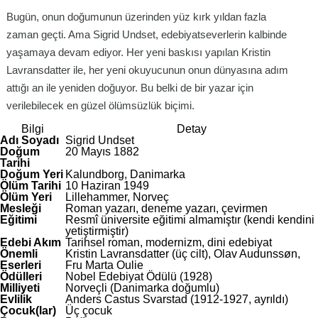
Bugün, onun doğumunun üzerinden yüz kırk yıldan fazla
zaman geçti. Ama Sigrid Undset, edebiyatseverlerin kalbinde
yaşamaya devam ediyor. Her yeni baskısı yapılan Kristin
Lavransdatter ile, her yeni okuyucunun onun dünyasına adım
attığı an ile yeniden doğuyor. Bu belki de bir yazar için
verilebilecek en güzel ölümsüzlük biçimi.
Bilgi
Detay
Adı Soyadı
Sigrid Undset
Doğum
20 Mayıs 1882
Tarihi
Doğum Yeri
Kalundborg, Danimarka
Ölüm Tarihi
10 Haziran 1949
Ölüm Yeri
Lillehammer, Norveç
Mesleği
Roman yazarı, deneme yazarı, çevirmen
Eğitimi
Resmî üniversite eğitimi almamıştır (kendi kendini
yetiştirmiştir)
Edebi Akım
Tarihsel roman, modernizm, dini edebiyat
Önemli
Kristin Lavransdatter (üç cilt), Olav Audunssøn,
Eserleri
Fru Marta Oulie
Ödülleri
Nobel Edebiyat Ödülü (1928)
Milliyeti
Norveçli (Danimarka doğumlu)
Evlilik
Anders Castus Svarstad (1912-1927, ayrıldı)
Çocuk(lar)
Üç çocuk