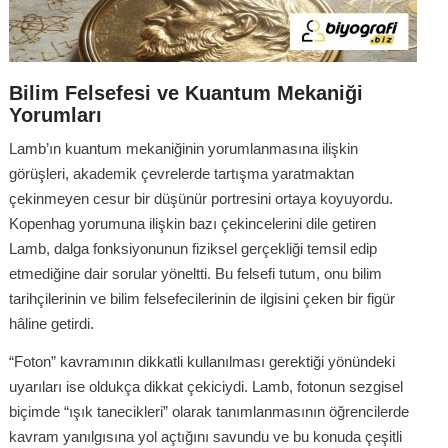
Bilim Felsefesi ve Kuantum Mekaniği
Yorumları
Lamb’ın kuantum mekaniğinin yorumlanmasına ilişkin
görüşleri, akademik çevrelerde tartışma yaratmaktan
çekinmeyen cesur bir düşünür portresini ortaya koyuyordu.
Kopenhag yorumuna ilişkin bazı çekincelerini dile getiren
Lamb, dalga fonksiyonunun fiziksel gerçekliği temsil edip
etmediğine dair sorular yöneltti. Bu felsefi tutum, onu bilim
tarihçilerinin ve bilim felsefecilerinin de ilgisini çeken bir figür
hâline getirdi.
“Foton” kavramının dikkatli kullanılması gerektiği yönündeki
uyarıları ise oldukça dikkat çekiciydi. Lamb, fotonun sezgisel
biçimde “ışık tanecikleri” olarak tanımlanmasının öğrencilerde
kavram yanılgısına yol açtığını savundu ve bu konuda çeşitli