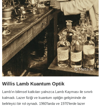
Willis Lamb Kuantum Optik
Lamb’ın bilimsel katkıları yalnızca Lamb Kayması ile sınırlı
kalmadı. Lazer fiziği ve kuantum optiğin gelişiminde de
belirleyici bir rol oynadı. 1960’larda ve 1970’lerde lazer