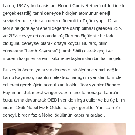
Lamb, 1947 yılında asistanı Robert Curtis Retherford ile birlikte
gerçekleştirdiği tarihi deneyde hidrojen atomunun enerji
seviyelerine ilişkin son derece önemli bir ölçüm yaptı. Dirac
teorisine göre aynı enerji değerine sahip olması gereken 2S½
ve 2P½ seviyeleri arasında küçük ama ölçülebilir bir fark
olduğunu deneysel olarak ortaya koydu. Bu fark, bilim
dünyasına “Lamb Kayması” (Lamb Shift) olarak geçti ve
modern fiziğin en önemli kilometre taşlarından biri hâline geldi.
Bu keşfin önemi yalnızca deneysel bir ölçümle sınırlı değildi.
Lamb Kayması, kuantum elektrodinamiğinin yeniden formüle
edilmesi gerektiğinin somut kanıtı oldu. Teorisyenler Richard
Feynman, Julian Schwinger ve Sin-Itiro Tomonaga, Lamb’ın
bulgularına dayanarak QED’i yeniden inşa ettiler ve bu üç bilim
insanı 1965 Nobel Fizik Ödülü’ne layık görüldü. Yani Lamb’ın
deneyi, birden fazla Nobel ödülünün kapısını araladı.