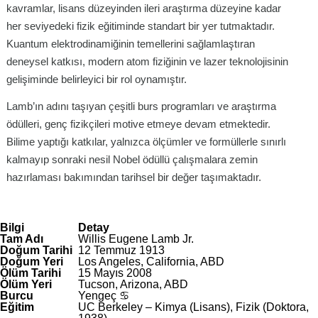
kavramlar, lisans düzeyinden ileri araştırma düzeyine kadar
her seviyedeki fizik eğitiminde standart bir yer tutmaktadır.
Kuantum elektrodinamiğinin temellerini sağlamlaştıran
deneysel katkısı, modern atom fiziğinin ve lazer teknolojisinin
gelişiminde belirleyici bir rol oynamıştır.
Lamb’ın adını taşıyan çeşitli burs programları ve araştırma
ödülleri, genç fizikçileri motive etmeye devam etmektedir.
Bilime yaptığı katkılar, yalnızca ölçümler ve formüllerle sınırlı
kalmayıp sonraki nesil Nobel ödüllü çalışmalara zemin
hazırlaması bakımından tarihsel bir değer taşımaktadır.
Bilgi
Detay
Tam Adı
Willis Eugene Lamb Jr.
Doğum Tarihi
12 Temmuz 1913
Doğum Yeri
Los Angeles, California, ABD
Ölüm Tarihi
15 Mayıs 2008
Ölüm Yeri
Tucson, Arizona, ABD
Burcu
Yengeç ♋
Eğitim
UC Berkeley – Kimya (Lisans), Fizik (Doktora,