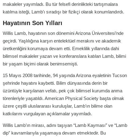
makaleler yayımladı. Bu tür felsefi derinlikteki tartışmalara
katılma isteği, Lamb’ı sıradışı bir fizikçi olarak konumlandırdı.
Hayatının Son Yılları
Willis Lamb, hayatının son dönemini Arizona Üniversitesi’nde
geçirdi. Yaşlılığına karşın entelektüel merakını ve akademik
üretkenliğini korumaya devam etti. Emeklilik yıllarında dahi
bilimsel makaleler yazan ve konferanslara katılan Lamb, bilimi
bir yaşam biçimi olarak benimsemişti.
15 Mayıs 2008 tarihinde, 94 yaşında Arizona eyaletinin Tucson
şehrinde hayatını kaybetti. Bilim dünyasında derin bir
üzüntüyle karşılanan vefatı, pek çok bilimsel kurumda anma
törenleriyle yaşatıldı. American Physical Society başta olmak
üzere çeşitli uluslararası kuruluşlar, Lamb’ın bilime olan
katkılarını vurgulayan açıklamalar yayımladı.
Willis Lamb’ın mirası, adını taşıyan “Lamb Kayması” ve “Lamb
dip” kavramlarıyla yaşamaya devam etmektedir. Bu