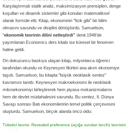
Karşılaştırmalı statik analiz, maksimizasyon prensipleri, denge
koşulları ve dinamik sistemler gibi konuları matematiksel
olarak formüle etti. Kitap, ekonominin “fizik gibi” bir bilim
olmasını savundu ve disiplini dönüştürdü. Samuelson,
“
ekonomik teorinin dilini netleştirdi”
denir.1948’de
yayımlanan Economics ders kitabı ise küresel bir fenomen
haline geldi.
On dokuzuncu baskıya ulaşan kitap, milyonlarca öğrenci
tarafından okundu ve Keynesyen fikirleri ana akım ekonomiye
taşıdı. Samuelson, bu kitapta “büyük neoklasik sentez”
kavramını tanıttı: Keynesyen makroekonomi ile neoklasik
mikroekonomiyi birleştirerek hem piyasa mekanizmalarını
hem de devlet müdahalesini savundu. Bu sentez, II. Dünya
Savaşı sonrası Batı ekonomilerinin temel politik çerçevesini
oluşturdu. Samuelson, birçok alanda öncü oldu:
Tüketici teorisi: Revealed preference (açığa vurulan tercih) teorisini