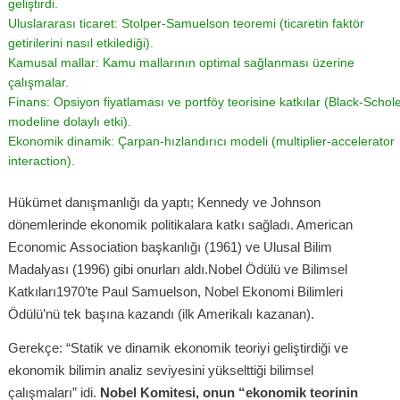
geliştirdi.
Uluslararası ticaret: Stolper-Samuelson teoremi (ticaretin faktör
getirilerini nasıl etkilediği).
Kamusal mallar: Kamu mallarının optimal sağlanması üzerine
çalışmalar.
Finans: Opsiyon fiyatlaması ve portföy teorisine katkılar (Black-Schol
modeline dolaylı etki).
Ekonomik dinamik: Çarpan-hızlandırıcı modeli (multiplier-accelerator
interaction).
Hükümet danışmanlığı da yaptı; Kennedy ve Johnson
dönemlerinde ekonomik politikalara katkı sağladı. American
Economic Association başkanlığı (1961) ve Ulusal Bilim
Madalyası (1996) gibi onurları aldı.Nobel Ödülü ve Bilimsel
Katkıları1970’te Paul Samuelson, Nobel Ekonomi Bilimleri
Ödülü’nü tek başına kazandı (ilk Amerikalı kazanan).
Gerekçe: “Statik ve dinamik ekonomik teoriyi geliştirdiği ve
ekonomik bilimin analiz seviyesini yükselttiği bilimsel
çalışmaları” idi.
Nobel Komitesi, onun “ekonomik teorinin