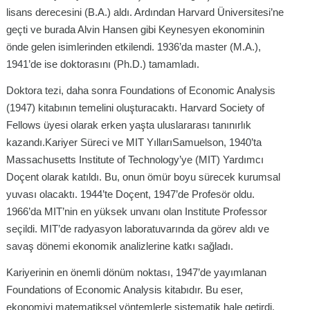
lisans derecesini (B.A.) aldı. Ardından Harvard Üniversitesi’ne
geçti ve burada Alvin Hansen gibi Keynesyen ekonominin
önde gelen isimlerinden etkilendi. 1936’da master (M.A.),
1941’de ise doktorasını (Ph.D.) tamamladı.
Doktora tezi, daha sonra Foundations of Economic Analysis
(1947) kitabının temelini oluşturacaktı. Harvard Society of
Fellows üyesi olarak erken yaşta uluslararası tanınırlık
kazandı.Kariyer Süreci ve MIT YıllarıSamuelson, 1940’ta
Massachusetts Institute of Technology’ye (MIT) Yardımcı
Doçent olarak katıldı. Bu, onun ömür boyu sürecek kurumsal
yuvası olacaktı. 1944’te Doçent, 1947’de Profesör oldu.
1966’da MIT’nin en yüksek unvanı olan Institute Professor
seçildi. MIT’de radyasyon laboratuvarında da görev aldı ve
savaş dönemi ekonomik analizlerine katkı sağladı.
Kariyerinin en önemli dönüm noktası, 1947’de yayımlanan
Foundations of Economic Analysis kitabıdır. Bu eser,
ekonomiyi matematiksel yöntemlerle sistematik hale getirdi.