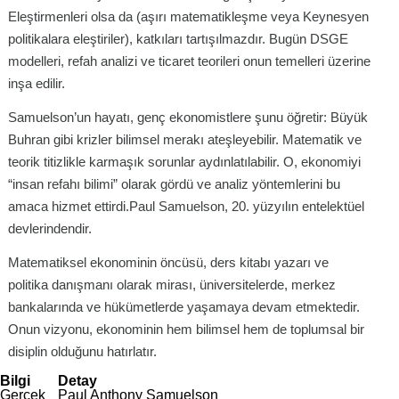
Eleştirmenleri olsa da (aşırı matematikleşme veya Keynesyen
politikalara eleştiriler), katkıları tartışılmazdır. Bugün DSGE
modelleri, refah analizi ve ticaret teorileri onun temelleri üzerine
inşa edilir.
Samuelson’un hayatı, genç ekonomistlere şunu öğretir: Büyük
Buhran gibi krizler bilimsel merakı ateşleyebilir. Matematik ve
teorik titizlikle karmaşık sorunlar aydınlatılabilir. O, ekonomiyi
“insan refahı bilimi” olarak gördü ve analiz yöntemlerini bu
amaca hizmet ettirdi.Paul Samuelson, 20. yüzyılın entelektüel
devlerindendir.
Matematiksel ekonominin öncüsü, ders kitabı yazarı ve
politika danışmanı olarak mirası, üniversitelerde, merkez
bankalarında ve hükümetlerde yaşamaya devam etmektedir.
Onun vizyonu, ekonominin hem bilimsel hem de toplumsal bir
disiplin olduğunu hatırlatır.
Bilgi
Detay
Gerçek
Paul Anthony Samuelson