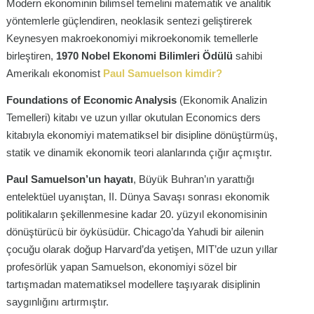
Modern ekonominin bilimsel temelini matematik ve analitik
yöntemlerle güçlendiren, neoklasik sentezi geliştirerek
Keynesyen makroekonomiyi mikroekonomik temellerle
birleştiren,
1970 Nobel Ekonomi Bilimleri Ödülü
sahibi
Amerikalı ekonomist
Paul Samuelson kimdir?
Foundations of Economic Analysis
(Ekonomik Analizin
Temelleri) kitabı ve uzun yıllar okutulan Economics ders
kitabıyla ekonomiyi matematiksel bir disipline dönüştürmüş,
statik ve dinamik ekonomik teori alanlarında çığır açmıştır.
Paul Samuelson’un hayatı
, Büyük Buhran’ın yarattığı
entelektüel uyanıştan, II. Dünya Savaşı sonrası ekonomik
politikaların şekillenmesine kadar 20. yüzyıl ekonomisinin
dönüştürücü bir öyküsüdür. Chicago’da Yahudi bir ailenin
çocuğu olarak doğup Harvard’da yetişen, MIT’de uzun yıllar
profesörlük yapan Samuelson, ekonomiyi sözel bir
tartışmadan matematiksel modellere taşıyarak disiplinin
saygınlığını artırmıştır.