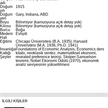
adı
Doğum
1915
yılı
Doğum
Gary, Indiana, ABD
yeri
Boyu
Bilinmiyor (kamuoyuna açık detay yok)
Kilosu
Bilinmiyor (kamuoyuna açık detay yok)
Burcu
Boğa
Medeni
Evliydi
Hali
Eğitimi
Chicago Üniversitesi (B.A. 1935), Harvard
Üniversitesi (M.A. 1936, Ph.D. 1941)
İnsanlığa
Foundations of Economic Analysis, Economics ders
Kattığı
kitabı, neoklasik sentez, matematiksel ekonomi,
Şeyler
revealed preference teorisi, Stolper-Samuelson
teoremi, Nobel Ekonomi Ödülü (1970), ekonomik
analiz seviyesinin yükseltilmesi
İLGILI KIŞILER