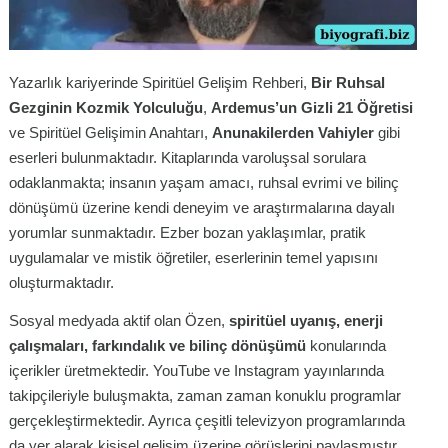
Yazarlık kariyerinde Spiritüel Gelişim Rehberi,
Bir Ruhsal
Gezginin Kozmik Yolculuğu
,
Ardemus’un Gizli 21 Öğretisi
ve Spiritüel Gelişimin Anahtarı,
Anunakilerden Vahiyler
gibi
eserleri bulunmaktadır. Kitaplarında varoluşsal sorulara
odaklanmakta; insanın yaşam amacı, ruhsal evrimi ve bilinç
dönüşümü üzerine kendi deneyim ve araştırmalarına dayalı
yorumlar sunmaktadır. Ezber bozan yaklaşımlar, pratik
uygulamalar ve mistik öğretiler, eserlerinin temel yapısını
oluşturmaktadır.
Sosyal medyada aktif olan Özen,
spiritüel uyanış, enerji
çalışmaları, farkındalık ve bilinç dönüşümü
konularında
içerikler üretmektedir. YouTube ve Instagram yayınlarında
takipçileriyle buluşmakta, zaman zaman konuklu programlar
gerçekleştirmektedir. Ayrıca çeşitli televizyon programlarında
da yer alarak kişisel gelişim üzerine görüşlerini paylaşmıştır.