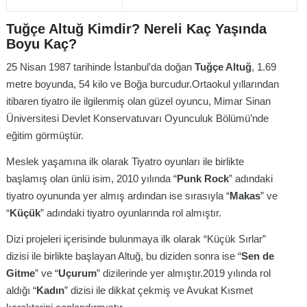
Tuğçe Altuğ Kimdir? Nereli Kaç Yaşında
Boyu Kaç?
25 Nisan 1987 tarihinde İstanbul’da doğan
Tuğçe Altuğ
, 1.69
metre boyunda, 54 kilo ve Boğa burcudur.Ortaokul yıllarından
itibaren tiyatro ile ilgilenmiş olan güzel oyuncu, Mimar Sinan
Üniversitesi Devlet Konservatuvarı Oyunculuk Bölümü’nde
eğitim görmüştür.
Meslek yaşamına ilk olarak Tiyatro oyunları ile birlikte
başlamış olan ünlü isim, 2010 yılında “
Punk Rock
” adındaki
tiyatro oyununda yer almış ardından ise sırasıyla “
Makas
” ve
“
Küçük
” adındaki tiyatro oyunlarında rol almıştır.
Dizi projeleri içerisinde bulunmaya ilk olarak “Küçük Sırlar”
dizisi ile birlikte başlayan Altuğ, bu diziden sonra ise “
Sen de
Gitme
” ve “
Uçurum
” dizilerinde yer almıştır.2019 yılında rol
aldığı “
Kadın
” dizisi ile dikkat çekmiş ve Avukat Kısmet