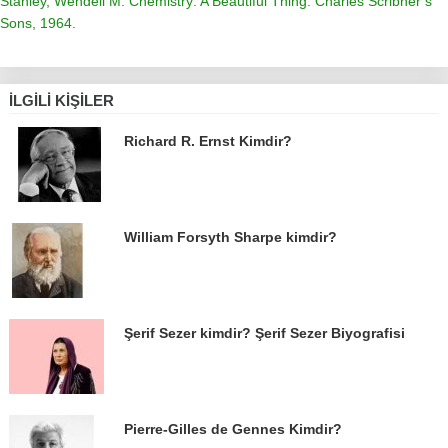
Stanley, Wendell M.
Chemistry: A Beautiful Thing
. Charles Scribner’s
Sons, 1964.
İLGILI KIŞILER
Richard R. Ernst Kimdir?
William Forsyth Sharpe kimdir?
Şerif Sezer kimdir? Şerif Sezer Biyografisi
Pierre-Gilles de Gennes Kimdir?