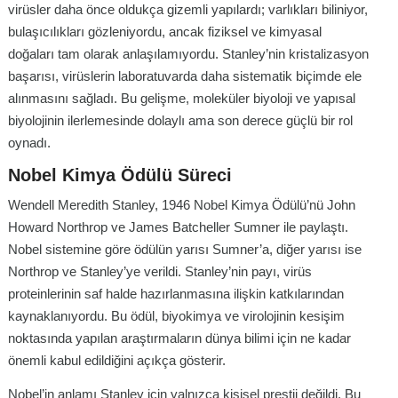
virüsler daha önce oldukça gizemli yapılardı; varlıkları biliniyor,
bulaşıcılıkları gözleniyordu, ancak fiziksel ve kimyasal
doğaları tam olarak anlaşılamıyordu. Stanley’nin kristalizasyon
başarısı, virüslerin laboratuvarda daha sistematik biçimde ele
alınmasını sağladı. Bu gelişme, moleküler biyoloji ve yapısal
biyolojinin ilerlemesinde dolaylı ama son derece güçlü bir rol
oynadı.
Nobel Kimya Ödülü Süreci
Wendell Meredith Stanley, 1946 Nobel Kimya Ödülü’nü John
Howard Northrop ve James Batcheller Sumner ile paylaştı.
Nobel sistemine göre ödülün yarısı Sumner’a, diğer yarısı ise
Northrop ve Stanley’ye verildi. Stanley’nin payı, virüs
proteinlerinin saf halde hazırlanmasına ilişkin katkılarından
kaynaklanıyordu. Bu ödül, biyokimya ve virolojinin kesişim
noktasında yapılan araştırmaların dünya bilimi için ne kadar
önemli kabul edildiğini açıkça gösterir.
Nobel’in anlamı Stanley için yalnızca kişisel prestij değildi. Bu