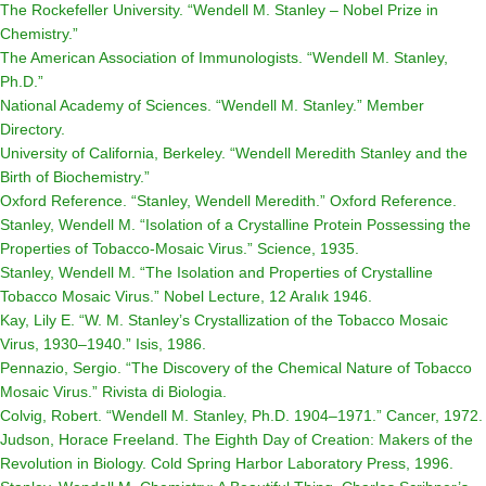
The Rockefeller University. “Wendell M. Stanley – Nobel Prize in
Chemistry.”
The American Association of Immunologists. “Wendell M. Stanley,
Ph.D.”
National Academy of Sciences. “Wendell M. Stanley.”
Member
Directory
.
University of California, Berkeley. “Wendell Meredith Stanley and the
Birth of Biochemistry.”
Oxford Reference. “Stanley, Wendell Meredith.”
Oxford Reference
.
Stanley, Wendell M. “Isolation of a Crystalline Protein Possessing the
Properties of Tobacco-Mosaic Virus.”
Science
, 1935.
Stanley, Wendell M. “The Isolation and Properties of Crystalline
Tobacco Mosaic Virus.”
Nobel Lecture
, 12 Aralık 1946.
Kay, Lily E. “W. M. Stanley’s Crystallization of the Tobacco Mosaic
Virus, 1930–1940.”
Isis
, 1986.
Pennazio, Sergio. “The Discovery of the Chemical Nature of Tobacco
Mosaic Virus.”
Rivista di Biologia
.
Colvig, Robert. “Wendell M. Stanley, Ph.D. 1904–1971.”
Cancer
, 1972.
Judson, Horace Freeland.
The Eighth Day of Creation: Makers of the
Revolution in Biology
. Cold Spring Harbor Laboratory Press, 1996.