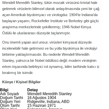
Wendell Meredith Stanley, tütün mozaik virüsünü kristal hale
getirerek virüslerin bilimsel olarak anlaşılmasında yeni bir çağ
açan Amerikalı biyokimyacı ve virologdur. 1904’te Indiana’da
başlayan yaşamı, Rockefeller Institute ve Berkeley gibi güçlü
araştırma merkezlerinde şekillenmiş; 1946 Nobel Kimya
Ödülü ile uluslararası düzeyde taçlanmıştır.
Onu önemli yapan asıl unsur, virüsleri kimyasal düzeyde
incelenebilir hale getirmesi ve bu yolla biyokimya ile virolojiyi
birbirine yaklaştırmasıdır. Bu nedenle Wendell Meredith
Stanley, yalnızca bir Nobel ödüllüsü değil; modern virolojinin
erken inşasında belirleyici rol oynamış, bilim tarihinde kalıcı iz
bırakmış bir isimdir.
Künye / Kişisel Bilgiler
Bilgi
Detay
Adı Soyadı
Wendell Meredith Stanley
Doğum Tarihi
16 Ağustos 1904
Doğum Yeri
Ridgeville, Indiana, ABD
Ölüm Tarihi
15 Haziran 1971