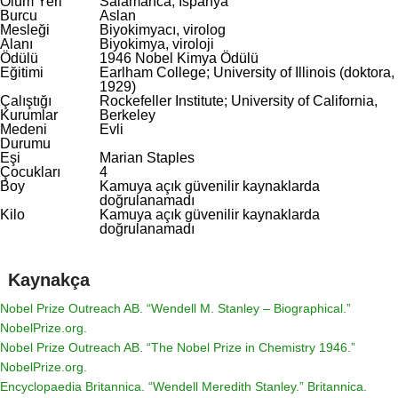
Ölüm Yeri
Salamanca, İspanya
Burcu
Aslan
Mesleği
Biyokimyacı, virolog
Alanı
Biyokimya, viroloji
Ödülü
1946 Nobel Kimya Ödülü
Eğitimi
Earlham College; University of Illinois (doktora,
1929)
Çalıştığı
Rockefeller Institute; University of California,
Kurumlar
Berkeley
Medeni
Evli
Durumu
Eşi
Marian Staples
Çocukları
4
Boy
Kamuya açık güvenilir kaynaklarda
doğrulanamadı
Kilo
Kamuya açık güvenilir kaynaklarda
doğrulanamadı
Kaynakça
Nobel Prize Outreach AB. “Wendell M. Stanley – Biographical.”
NobelPrize.org
.
Nobel Prize Outreach AB. “The Nobel Prize in Chemistry 1946.”
NobelPrize.org
.
Encyclopaedia Britannica. “Wendell Meredith Stanley.”
Britannica
.