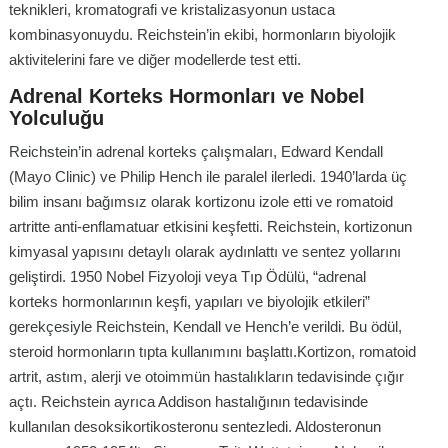
teknikleri, kromatografi ve kristalizasyonun ustaca
kombinasyonuydu. Reichstein’in ekibi, hormonların biyolojik
aktivitelerini fare ve diğer modellerde test etti.
Adrenal Korteks Hormonları ve Nobel
Yolculuğu
Reichstein’in adrenal korteks çalışmaları, Edward Kendall
(Mayo Clinic) ve Philip Hench ile paralel ilerledi. 1940’larda üç
bilim insanı bağımsız olarak kortizonu izole etti ve romatoid
artritte anti-enflamatuar etkisini keşfetti. Reichstein, kortizonun
kimyasal yapısını detaylı olarak aydınlattı ve sentez yollarını
geliştirdi. 1950 Nobel Fizyoloji veya Tıp Ödülü, “adrenal
korteks hormonlarının keşfi, yapıları ve biyolojik etkileri”
gerekçesiyle Reichstein, Kendall ve Hench’e verildi. Bu ödül,
steroid hormonların tıpta kullanımını başlattı.Kortizon, romatoid
artrit, astım, alerji ve otoimmün hastalıkların tedavisinde çığır
açtı. Reichstein ayrıca Addison hastalığının tedavisinde
kullanılan desoksikortikosteronu sentezledi. Aldosteronun