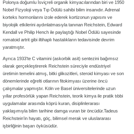
Polonya doğumlu İsviçreli organik kimyacılarından biri ve 1950
Nobel Fizyoloji veya Tıp Ödülü sahibi bilim insanıdır. Adrenal
korteks hormonlarını izole ederek kortizonun yapısını ve
biyolojik etkilerini aydınlatmasıyla tanınan Reichstein, Edward
Kendall ve Philip Hench ile paylaştığı Nobel Ödülü sayesinde
romatoid artrit gibi iltihaplı hastalıkların tedavisinde devrim
yaratmıştır.
Ayrıca 1933’te C vitamini (askorbik asit) sentezini bağımsız
olarak gerçekleştirerek Reichstein süreciyle endüstriyel
üretimin temelini atmış, bitki glikozitleri, steroid kimyası ve son
dönemlerinde eğrelti otlarının fitokimyası üzerine öncü
çalışmalar yapmıştır. Köln ve Basel üniversitelerinde uzun
yıllar profesörlük yapan Reichstein, teorik kimya ile pratik tıbbi
uygulamalar arasında köprü kuran, disiplinlerarası
yaklaşımıyla bilim tarihine damga vuran bir öncüdür.Tadeus
Reichstein’in hayatı, göç, bilimsel merak ve uluslararası
işbirliğinin başarı öyküsüdür.