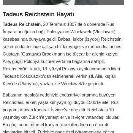
Tadeus Reichstein Hayatı
Tadeus Reichstein
, 20 Temmuz 1897’de o dönemde Rus
İmparatorluğu’na bağlı Polonya’nın Włocławek (Vloclawek)
kasabasında dünyaya geldi. Babası Isidor (Izydor) Reichstein
şeker endüstrisinde çalışan bir kimyager ve mühendis, annesi
Gustava (Gastawa) Brockmann ise tüccar bir ailenin kızıydı.
Aile, güçlü Polonya kültürel ve tarihi bağlarına sahipti;
Reichstein’in ilk adı, 18. yüzyıl Polonya ayaklanmasının lideri
Tadeusz Kościuszko’dan esinlenerek verilmişti. Aile, kışları
Kiev’de (Ukrayna), yazları ise Włocławek’te geçirirdi.
Babasının mesleği nedeniyle endüstriyel ortamda büyüyen
Reichstein, erken yaşta kimyaya ilgi duydu.1905’te aile, Rus
pogromlarından kaçarak İsviçre’ye göç etti. Reichstein 10
yaşındayken Zürich’e yerleştiler ve İsviçre vatandaşı oldular.
Bu göç, onun bilimsel kariyerini şekillendiren en önemli
olaylardan biriydi. Zürich’te önce özel öğretmenlerle eğitim