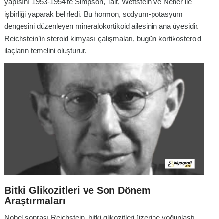
yapısını 1953-1954’te Simpson, Tait, Wettstein ve Neher ile
işbirliği yaparak belirledi. Bu hormon, sodyum-potasyum
dengesini düzenleyen mineralokortikoid ailesinin ana üyesidir.
Reichstein’in steroid kimyası çalışmaları, bugün kortikosteroid
ilaçların temelini oluşturur.
Bitki Glikozitleri ve Son Dönem
Araştırmaları
Nobel sonrası Reichstein, bitki glikozitleri üzerine yoğunlaştı.