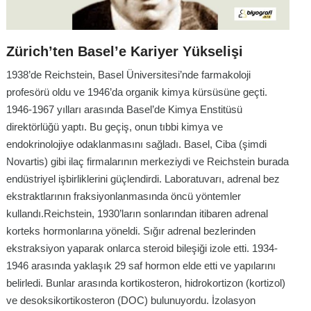
Zürich’ten Basel’e Kariyer Yükselişi
1938’de Reichstein, Basel Üniversitesi’nde farmakoloji
profesörü oldu ve 1946’da organik kimya kürsüsüne geçti.
1946-1967 yılları arasında Basel’de Kimya Enstitüsü
direktörlüğü yaptı. Bu geçiş, onun tıbbi kimya ve
endokrinolojiye odaklanmasını sağladı. Basel, Ciba (şimdi
Novartis) gibi ilaç firmalarının merkeziydi ve Reichstein burada
endüstriyel işbirliklerini güçlendirdi. Laboratuvarı, adrenal bez
ekstraktlarının fraksiyonlanmasında öncü yöntemler
kullandı.Reichstein, 1930’ların sonlarından itibaren adrenal
korteks hormonlarına yöneldi. Sığır adrenal bezlerinden
ekstraksiyon yaparak onlarca steroid bileşiği izole etti. 1934-
1946 arasında yaklaşık 29 saf hormon elde etti ve yapılarını
belirledi. Bunlar arasında kortikosteron, hidrokortizon (kortizol)
ve desoksikortikosteron (DOC) bulunuyordu. İzolasyon