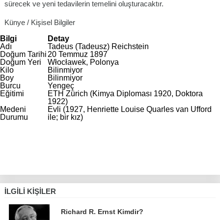
sürecek ve yeni tedavilerin temelini oluşturacaktır.
Künye / Kişisel Bilgiler
Bilgi
Detay
Adı
Tadeus (Tadeusz) Reichstein
Doğum Tarihi
20 Temmuz 1897
Doğum Yeri
Włocławek, Polonya
Kilo
Bilinmiyor
Boy
Bilinmiyor
Burcu
Yengeç
Eğitimi
ETH Zürich (Kimya Diploması 1920, Doktora
1922)
Medeni
Evli (1927, Henriette Louise Quarles van Ufford
Durumu
ile; bir kız)
İLGILI KIŞILER
Richard R. Ernst Kimdir?