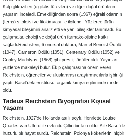
Kalp glikozitleri (digitalis türevleri) ve diğer doğal ürünlerin
yapısını inceledi. Emekliliğinden sonra (1967) eğrelti otlarının
(ferns) sitolojisi ve fitokimyası ile ilgilendi. Yüzlerce türün
kimyasal bileşimini analiz etti ve yeni bileşikler tanımladı. Bu
çalışmalar, ekoloji ve doğal ürün farmakolojisine katkı
sağladı.Reichstein, 6 onursal doktora, Marcel Benoist Ödülü
(1947), Cameron Ödülü (1951), Centenary Ödülü (1952) ve
Copley Madalyası (1968) gibi prestijli ödüller aldı. Yayınları
yüzlerce makaleyi bulur. Ekip çalışmasına önem veren
Reichstein, öğrenciler ve uluslararası araştırmacılarla işbirliği
yaptı. Basel’deki enstitüsü, organik kimya eğitiminde model
oldu.
Tadeus Reichstein Biyografisi Kişisel
Yaşamı
Reichstein, 1927’de Hollanda asıllı soylu Henriette Louise
Quarles van Ufford ile evlendi. Çiftin bir kızı oldu. Aile Basel’de
huzurlu bir hayat sürdü. Reichstein, Polonya kökenlerini hiçbir